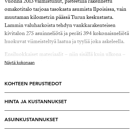
Vuonna 2013 valmistunut, pieteetillä rakennettu
omakotitalo tarjoaa tasokasta asumista Ilpoisissa, vain
muutaman kilometrin päässä Turun keskustasta.
Lammin valuharkoista tehdyn vankkarakenteisen
kivitalon 275 asuinneliötä ja peräti 394 kokonaisneliötä
huokuvat viimeisteltyä laatua ja tyyliä joka askeleella.
Ensiluokkaiset materiaalit – niin sisällä kuin ulkona –
kestävät aikaa. Harkitut yksityiskohdat luovat
Näytä kokonaan
kokonaisuuden, joka täyttää asumisen vaativimmatkin
kriteerit. Kahteen kerrokseen jaetut asuintilat tuovat
KOHTEEN PERUSTIEDOT
arkeen väljyyttä ja tilajako on selkeä.
Yläkerrassa nautitaan perheen ja ystävien yhteisestä
HINTA JA KUSTANNUKSET
ajasta – tilava olohuone, ruokailutila ja keittiö
muodostavat kodin sydämen, jossa niin arki kuin juhla
ASUINKUSTANNUKSET
saa arvoisensa puitteet. Kivitasoin viimeistelty keittiö
on varusteltu Gaggenaun ja Siemensin kodinkoneilla