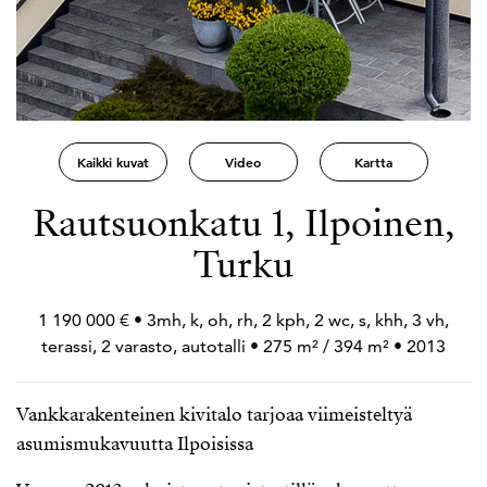
Kaikki kuvat
Video
Kartta
Rautsuonkatu 1, Ilpoinen,
Turku
1 190 000 € • 3mh, k, oh, rh, 2 kph, 2 wc, s, khh, 3 vh,
terassi, 2 varasto, autotalli • 275 m² / 394 m² • 2013
Vankkarakenteinen kivitalo tarjoaa viimeisteltyä
asumismukavuutta Ilpoisissa