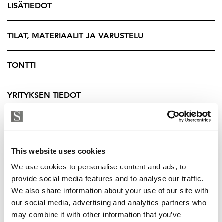
LISÄTIEDOT
eikä laadusta ole tingitty. Saarekkeen myötä keittiö
yhdistyy luontevasti ruokailutilaan ja mahdollistaa
seurustelun ruoanlaiton ohessa.
TILAT, MATERIAALIT JA VARUSTELU
Yläkerrassa tilavia makuuhuoneita on kolme,
TONTTI
tarvittaessa neljäs on helppo sijoittaa alakerran
työhuoneeseen. Alakerran elokuvahuone nostaa
YRITYKSEN TIEDOT
asumismukavuuden uudelle tasolle, ja
varastohuoneeseen toteutettu kuntoilutila tukee
aktiivista elämäntapaa.
Molemmissa kerroksissa sijaitsevat kylpyhuoneet
This website uses cookies
lisäävät arjen joustavuutta. Saunaosasto
We use cookies to personalise content and ads, to
poreammeineen tarjoaa täydellisen paikan
provide social media features and to analyse our traffic.
rentoutumiselle. Kaksi erillistä wc:tä sekä tilava
We also share information about your use of our site with
kodinhoitohuone tekevät kodista käytännöllisen.
our social media, advertising and analytics partners who
Vaatehuoneita on kolme, joten säilytystilaa on
may combine it with other information that you’ve