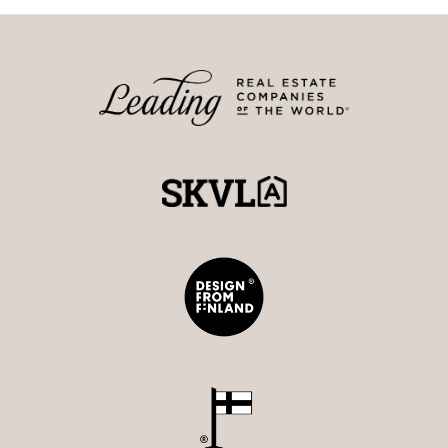
kattokonvektorit. Pyöriväkennoinen ilmanvaihtokone
parantaa energiatehokkuutta entisestään ja autotallissa
on erillinen poistoilmakone nopeaan
kosteudenhallintaan esimerkiksi autopesun jälkeen.
Varaava Fiona 120 puupihi takka kuuluu Warma-
Uunien suurimpiin malleihin ja se on varustettu
Härmä-Airin ilmastoivalla aktiivipiipulla.
Energialuokka A.
Kaikki ikkunat ovat itsepeseviä ja kahdella
ilmansuunnalla ne ovat UV-suojattuja. Ikkunat ovat
lämmöneristävyydeltään aikansa parhaita. Ovet ovat
hyvin eristettyjä Arctic-malleja. Talon energiankulutus
on poikkeuksellisen alhainen. KNX-älykotijärjestelmä
mahdollistaa valaistuksen ja talotekniikan helpon ja
keskitetyn hallinnan.
Ilpoisissa nautitaan rauhallisesta arjesta lähellä