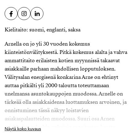
Kielitaito: suomi, englanti, saksa
Arnella on jo yli 30 vuoden kokemus
kiinteistönvälityksestä. Pitkä kokemus alalta ja vahva
ammattitaito erilaisten kotien myynnissä takaavat
asiakkaille parhaan mahdollisen lopputuloksen.
Välitysalan energisenä konkarina Arne on ehtinyt
auttaa pitkälti yli 2000 taloutta toteuttamaan
unelmansa asuntokauppojen muodossa. Arnelle on
tärkeää olla asiakkaidensa luottamuksen arvoinen, ja
onnistuminen tässä näkyy loistavien
asiakaspalautteiden muodossa. Suuri osa Arnen
asiakkaista tuleekin nykyisin suositusten kautta.
Näytä koko kuvaus