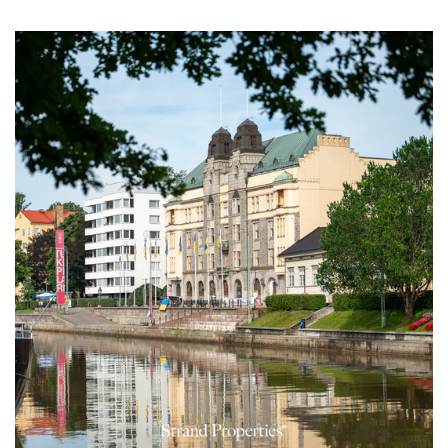
Arne tasapainottaa työtään ulkona urheillen, kesäisin
hän viettää aikaa Ruissalossa ulkoillen ja talvella
Hirvensalossa lasketellen. Perheeseen kuuluu puolison
lisäksi nuoret, joista kaksi on jo muuttanut maailmalle.
Arne osaa samaistua asiakkaidensa eri
elämäntilanteisiin, ja jokainen asiakas on hänelle se
tärkein. Asiakkaat voivat odottaa välittäjää, joka
sitoutuu asiakkaisiinsa sataprosenttisesti.