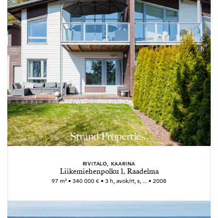
RIVITALO, KAARINA
Liikemiehenpolku 1, Raadelma
97 m² • 340 000 € • 3 h, avok/rt, s, ... • 2008