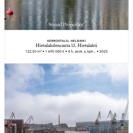
KERROSTALO, HELSINKI
Hietalahdenranta 13, Hietalahti
122,50 m² • 1 690 000 € • 4 h, avok, s, kph... • 2025