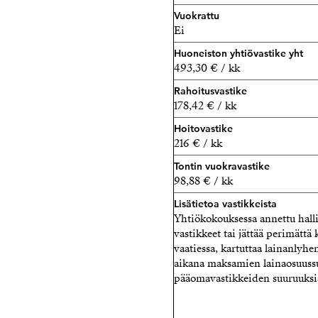
Vuokrattu
Ei
Huoneiston yhtiövastike yht
493,30 € / kk
Rahoitusvastike
178,42 € / kk
Hoitovastike
216 € / kk
Tontin vuokravastike
98,88 € / kk
Lisätietoa vastikkeista
Yhtiökokouksessa annettu hall
vastikkeet tai jättää perimättä
vaatiessa, kartuttaa lainanlyh
aikana maksamien lainaosuuss
pääomavastikkeiden suuruuksia