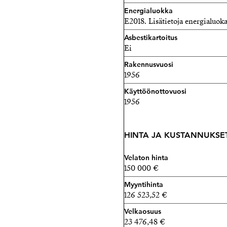
Energialuokka
E2018. Lisätietoja energialuok
Asbestikartoitus
Ei
Rakennusvuosi
1956
Käyttöönottovuosi
1956
HINTA JA KUSTANNUKSE
Velaton hinta
150 000 €
Myyntihinta
126 523,52 €
Velkaosuus
23 476,48 €