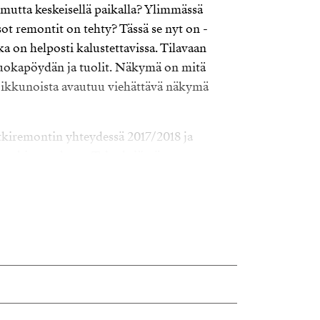
 mutta keskeisellä paikalla? Ylimmässä
isot remontit on tehty? Tässä se nyt on -
 on helposti kalustettavissa. Tilavaan
 ruokapöydän ja tuolit. Näkymä on mitä
 ikkunoista avautuu viehättävä näkymä
kiremontin yhteydessä 2017/2018 ja
yykinpesukone. Taloyhtiössä on
pa, jotka on uusittu 2018 samassa
a pääsee näppärästi suoraan ulos ilman
ittu 2012-2013 ja tiilikatto on uusittu 2002,
takana. Taloyhtiöllä on viihtyisä ja vehreä
utuslaatikoineen.