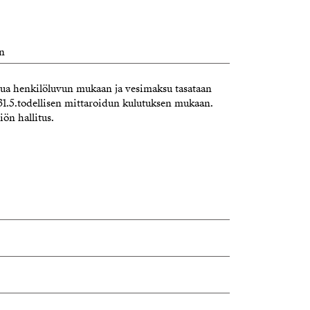
n
ua henkilöluvun mukaan ja vesimaksu tasataan
a 31.5.todellisen mittaroidun kulutuksen mukaan.
ön hallitus.