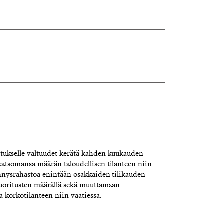
itukselle valtuudet kerätä kahden kuukauden
 katsomansa määrän taloudellisen tilanteen niin
ennysrahastoa enintään osakkaiden tilikauden
uoritusten määrällä sekä muuttamaan
 korkotilanteen niin vaatiessa.