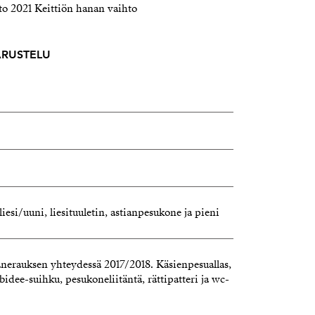
to 2021 Keittiön hanan vaihto
VARUSTELU
 liesi/uuni, liesituuletin, astianpesukone ja pieni
nerauksen yhteydessä 2017/2018. Käsienpesuallas,
 bidee-suihku, pesukoneliitäntä, rättipatteri ja wc-