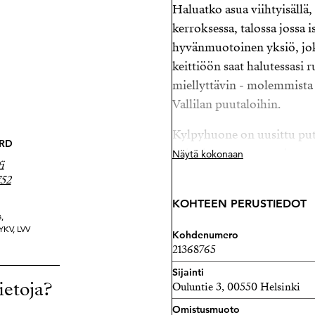
Haluatko asua viihtyisällä,
kerroksessa, talossa jossa 
hyvänmuotoinen yksiö, joka
keittiöön saat halutessasi
miellyttävin - molemmista
Vallilan puutaloihin.
Kylpyhuone on uusittu put
RD
kylpyhuoneeseen mahtuu p
Näytä kokonaan
i
alakerrassa sauna ja pesutu
752
yhteydessä. Pyörävarastost
KOHTEEN PERUSTIEDOT
turhauttavia portaita.
,
Julkisivu ja ikkunat on uus
 YKV, LVV
Kohdenumero
joten suuret remontit ovat 
21368765
piha istuinryhmineen ja ist
Sijainti
ietoja?
Tästä on helppo pitää!
Ouluntie 3, 00550 Helsinki
Omistusmuoto