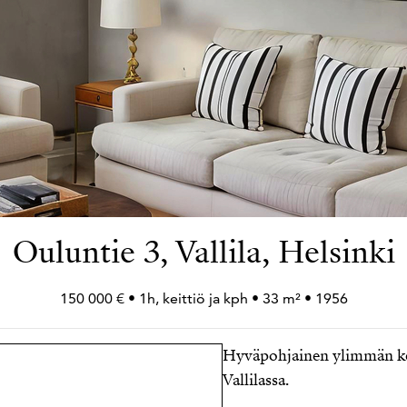
Ouluntie 3, Vallila, Helsinki
150 000 € • 1h, keittiö ja kph • 33 m² • 1956
Hyväpohjainen ylimmän ker
Vallilassa.