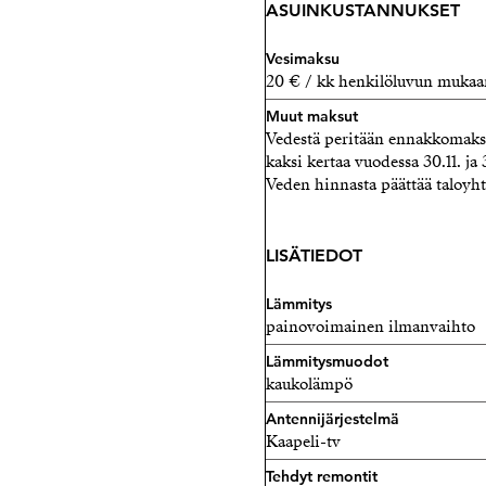
ASUINKUSTANNUKSET
Vesimaksu
20 € / kk henkilöluvun mukaa
Muut maksut
Vedestä peritään ennakkomaks
kaksi kertaa vuodessa 30.11. j
Veden hinnasta päättää taloyhti
LISÄTIEDOT
Lämmitys
painovoimainen ilmanvaihto
Lämmitysmuodot
kaukolämpö
Antennijärjestelmä
Kaapeli-tv
Tehdyt remontit