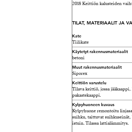
2018 Keittiön kalusteiden vaih
TILAT, MATERIAALIT JA 
Kate
Tiilikate
Käytetyt rakennusmateriaalit
betoni
Muut rakennusmateriaalit
Siporex
Keittiön varustelu
Tilava keittiö, jossa jääkaappi,
pakastekaappi.
Kylpyhuoneen kuvaus
Kylpyhuone remontoitu linjasa
suihku, taittuvat suihkuseinät,
istuin. Tilassa lattialämmitys.