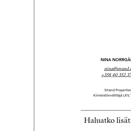
NINA NORRGÅ
nina@strand.f
+358 40 352 3
Strand Properties
Kiinteistönvälittäjä LKV,
Haluatko lisät