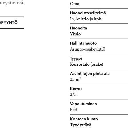
Tämä heti vapaa koti, joka 
hteystietosi.
Oma
ylimmässä 3/3 kerroksessa (
Huoneistoselitelmä
1h, keittiö ja kph
Tiedustelut
OPYYNTÖ
Huoneita
Nina Norrgård
Yksiö
Kiinteistönvälittäjä, LKV
Hallintamuoto
0403523752 - nina@strand.
Asunto-osakeyhtiö
Tyyppi
Kerrostalo (osake)
Asuintilojen pinta-ala
33 m²
Kerros
3/3
Vapautuminen
heti
Kohteen kunto
Tyydyttävä