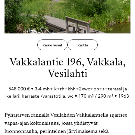
Kaikki kuvat
Kartta
Vakkalantie 196, Vakkala,
Vesilahti
548 000 € • 3-4 mh+
k+
rh+
khh+
2xwc+
ph+
s+
terassi ja
kellari: harraste /varastotila, wc • 170 m² / 290 m² • 1963
Pyhäjärven rannalla Vesilahden Vakkalantiellä sijaitsee
vapaa-ajan kokonaisuus, jossa yhdistyvät
luonnonrauha, perinteinen järvimaisema sekä