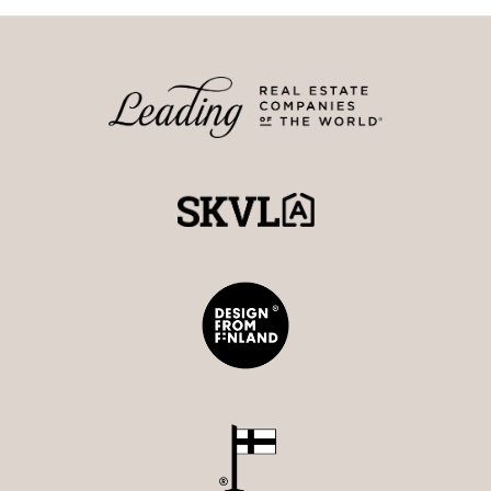
rauhallisuus tarjoaa kiireisen arjen keskelle mukavat
hetket. Rantasauna ja oma ranta, siitä nauttii varamsti
ja on mukava pulahtaa uimaan tai lähteä veneilemään
vähän pidemmällekin.
Yksityisesittelyllä pääset näkemään tämän kaiken
Maarit Ritari
0405897299
maarit@strand.fi