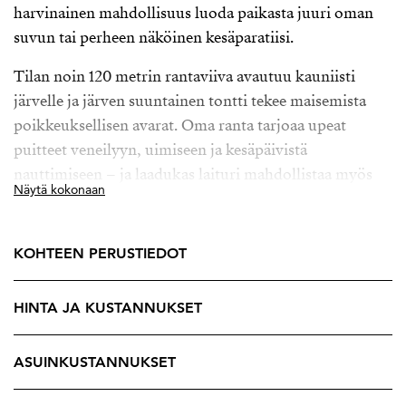
harvinainen mahdollisuus luoda paikasta juuri oman
suvun tai perheen näköinen kesäparatiisi.
Tilan noin 120 metrin rantaviiva avautuu kauniisti
järvelle ja järven suuntainen tontti tekee maisemista
poikkeuksellisen avarat. Oma ranta tarjoaa upeat
puitteet veneilyyn, uimiseen ja kesäpäivistä
nauttimiseen – ja laadukas laituri mahdollistaa myös
Näytä kokonaan
isommankin veneen pitämisen omassa rannassa.
Vuonna 2017 rakennettu rantasauna kruunaa
KOHTEEN PERUSTIEDOT
kokonaisuuden. Saunailloissa yhdistyvät moderni
mukavuus ja aito suomalainen järvitunnelma, jonka
HINTA JA KUSTANNUKSET
Pyhäjärven maisemat tekevät erityiseksi kaikkina
vuodenaikoina.
ASUINKUSTANNUKSET
Tilalla sijaitsee useita rakennuksia, joista osa kaipaa
kunnostusta, mutta juuri siinä piilee tämän paikan