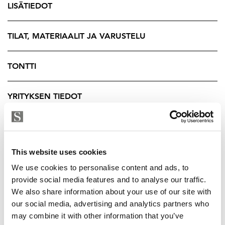
LISÄTIEDOT
ainutlaatuinen mahdollisuus. Vanhoista rakennuksista
voi rakentua esimerkiksi vierasmajoitusta, juhlatiloja,
harrastekäyttöä tai kokonainen suvun yhteinen
TILAT, MATERIAALIT JA VARUSTELU
kesäpaikka useammallekin sukupolvelle. Tällaisia
monien rakennusten rantatiloja tulee markkinoille
TONTTI
erittäin harvoin.
YRITYKSEN TIEDOT
Päärakennus on alun perin vakituiseen asumiseen
tarkoitettu koti, mutta toimii erinomaisesti myös
vapaa-ajan asuntona. Tämä antaa uudelle omistajalle
mahdollisuuden hyödyntää kokonaisuutta joustavasti
This website uses cookies
joko ympärivuotisena kotina, kakkosasuntona tai
perinteisenä mökkipaikkana. Runsaat tilat ja
We use cookies to personalise content and ads, to
maalaismiljöö tarjoavat viihtyisät puitteet niin arkeen
provide social media features and to analyse our traffic.
We also share information about your use of our site with
kuin lomailuun.
our social media, advertising and analytics partners who
Sijainti on elämyksellinen myös vesiteitse liikkuvalle.
may combine it with other information that you’ve