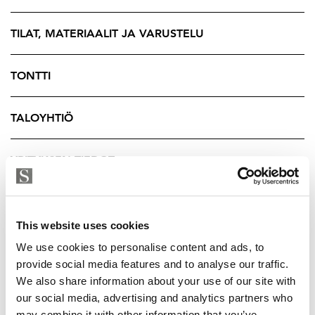
on otettu huomioon asumisen mukavuus ja
käytännöllisyys - Ylellisyydet kuuluvat Itäviitassa
TILAT, MATERIAALIT JA VARUSTELU
arkeen. Pattereita ei ole laisinkaan, joten huoneet on
helppo sisustaa juuri mielesi mukaan. Lisäksi isot
TONTTI
ikkunat tuovat upeasti luonnonvalon sisään samalla
kun avaavat näkymää niin kaupungille kuin järvellekin.
TALOYHTIÖ
Auringon paistaessa pääoleskelutiloissa on vilvoittava
viilennys, joka pitää kuumuuden poissa.
YRITYKSEN TIEDOT
Tämä arvokoti sijaitsee talon ylimmässä kerroksessa.
Asunnon toinen parvekkeista avautuu itään kohti
aamuaurinkoa, ja toisella voi nautitaan lännen puolen
This website uses cookies
upeasta auringonlaskusta. asunnon materiaalit ovat
We use cookies to personalise content and ads, to
tyylikkäät, kulutusta kestävät ja tyyliltään moneen
provide social media features and to analyse our traffic.
makuun sopivat. Keittiö on laadukkaasti varustettu ja
We also share information about your use of our site with
kalusteissa on lisäksi upotettuna viinikaappi. Asunnon
our social media, advertising and analytics partners who
saunaosasto tarjoaa täydellisen paikan rentoutumiselle.
may combine it with other information that you’ve