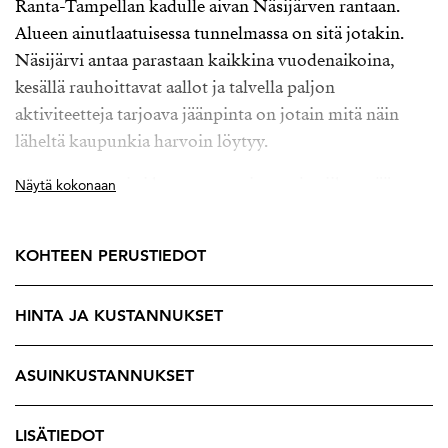
Ranta-Tampellan kadulle aivan Näsijärven rantaan.
Alueen ainutlaatuisessa tunnelmassa on sitä jotakin.
Näsijärvi antaa parastaan kaikkina vuodenaikoina,
kesällä rauhoittavat aallot ja talvella paljon
aktiviteetteja tarjoava jäänpinta on jotain mitä näin
läheltä kaupunkia harvoin löytyy.
Alueen rantaraitti kutsuu nauttimaan ja viihtymään,
Näytä kokonaan
ota piknik-kori mukaan ja lähde ottamaan aurinkoa,
pelaamaan rantapelejä tai pulahda vain uimaan
KOHTEEN PERUSTIEDOT
viereisestä Massunlastenpuistossa. Alueelta pääsee
myös keskustaankin 10 minuutissa ja näin kaikki
HINTA JA KUSTANNUKSET
keskustan palvelut, kaupat ja elämykset ovat
käytettävissäsi.
ASUINKUSTANNUKSET
Tampereen Itäviitta on rantabulevaridkorttelin
viimeinen asuintalo, ja tästä asunnosta aukeaa upeat
LISÄTIEDOT
näkymät suoraan Näsijärvelle. Itäviitan suunniitelussa