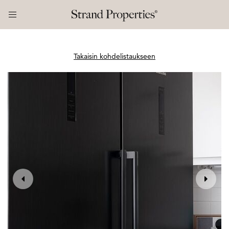
Takaisin kohdelistaukseen