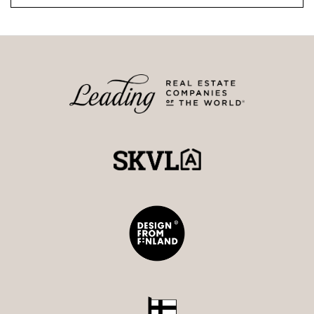
Maarit Ritari
Kiinteistönvälittäjä LKV, YKV, MJD
Strand Properties Brand Partner
040 589 7299 - maarit@strand.fi