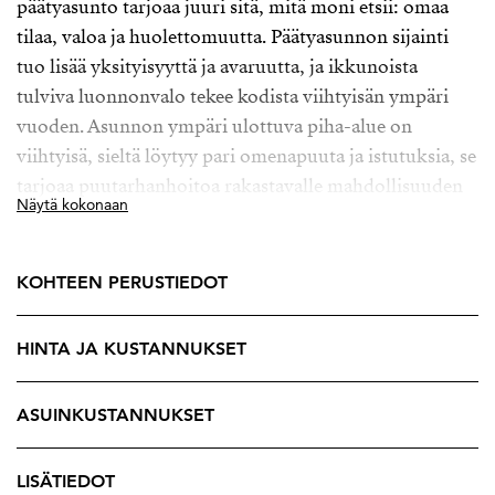
päätyasunto tarjoaa juuri sitä, mitä moni etsii: omaa
tilaa, valoa ja huolettomuutta. Päätyasunnon sijainti
tuo lisää yksityisyyttä ja avaruutta, ja ikkunoista
tulviva luonnonvalo tekee kodista viihtyisän ympäri
vuoden. Asunnon ympäri ulottuva piha-alue on
viihtyisä, sieltä löytyy pari omenapuuta ja istutuksia, se
tarjoaa puutarhanhoitoa rakastavalle mahdollisuuden
Näytä kokonaan
toteuttaa pihaunelmia.
Kodin sydän löytyy alakerrasta, jossa olohuone ja
KOHTEEN PERUSTIEDOT
keittiö muodostavat yhtenäisen, kutsuvan tilan.
Varaava takka luo lämpöä ja tunnelmaa – paikka, jonka
HINTA JA KUSTANNUKSET
ääreen on helppo kokoontua niin arkena kuin
juhlassakin. Kuvittele ilta, jolloin sytytät takan, valo
pehmenee olohuoneessa ja arki hidastuu hetkeksi.
ASUINKUSTANNUKSET
Tässä kodissa se ei ole poikkeus – vaan osa jokaista
päivää.
LISÄTIEDOT