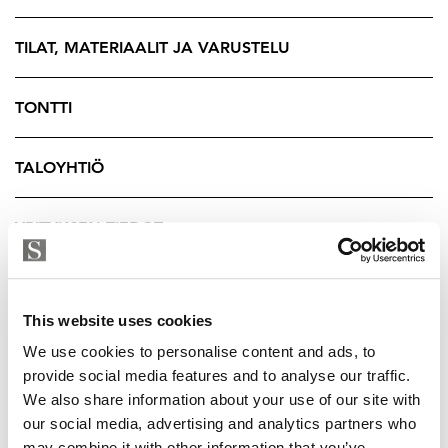
Kodin eritasoisuus luo etuja, sillä kun makuutilat on
kätevästi yläkerrassa yhdessä saunaosaston kanssa tuo
TILAT, MATERIAALIT JA VARUSTELU
se perheen arjen sujuvuudelle etuja. Toisen
makuuhuoneen yhteydessä on tilava lasitettu
TONTTI
terassiparveke, joka avautuu ilta-auringon suuntaan.
Yläkerta rauhoittuu levolle, makuuhuoneet tarjoavat
TALOYHTIÖ
omaa tilaa jokaiselle.
Ja kun astut ulos…
YRITYKSEN TIEDOT
lasitettu terassi jatkaa kesää pitkälle syksyyn, ja
parvekkeella voi nauttia aamukahvin tai ilta-auringon
rauhassa. Eteisestä pääsee lasitetulle terassille, joka
This website uses cookies
toimii kätevästi olohuoneen jatkeena ja siellä oleva
We use cookies to personalise content and ads, to
lämmitin mahdollistaa oleskelun myös myöhäiseen
provide social media features and to analyse our traffic.
syksyyn saakka.
We also share information about your use of our site with
our social media, advertising and analytics partners who
Arjen helppoutta lisää suoraan kodin edessä sijaitseva
may combine it with other information that you’ve