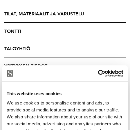
Kodin eritasoisuus luo etuja, sillä kun makuutilat on
kätevästi yläkerrassa yhdessä saunaosaston kanssa tuo
TILAT, MATERIAALIT JA VARUSTELU
se perheen arjen sujuvuudelle etuja. Toisen
makuuhuoneen yhteydessä on tilava lasitettu
TONTTI
terassiparveke, joka avautuu ilta-auringon suuntaan.
Yläkerta rauhoittuu levolle, makuuhuoneet tarjoavat
TALOYHTIÖ
omaa tilaa jokaiselle.
Ja kun astut ulos…
YRITYKSEN TIEDOT
lasitettu terassi jatkaa kesää pitkälle syksyyn, ja
parvekkeella voi nauttia aamukahvin tai ilta-auringon
rauhassa. Eteisestä pääsee lasitetulle terassille, joka
This website uses cookies
toimii kätevästi olohuoneen jatkeena ja siellä oleva
We use cookies to personalise content and ads, to
lämmitin mahdollistaa oleskelun myös myöhäiseen
provide social media features and to analyse our traffic.
syksyyn saakka.
We also share information about your use of our site with
our social media, advertising and analytics partners who
Arjen helppoutta lisää suoraan kodin edessä sijaitseva