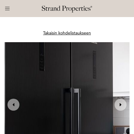
Takaisin kohdelistaukseen