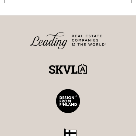
Maarit Ritari
Kiinteistönvälittäjä LKV, YKV, MJD
Strand Properties Brand Partner
040 589 7299 - maarit@strand.fi