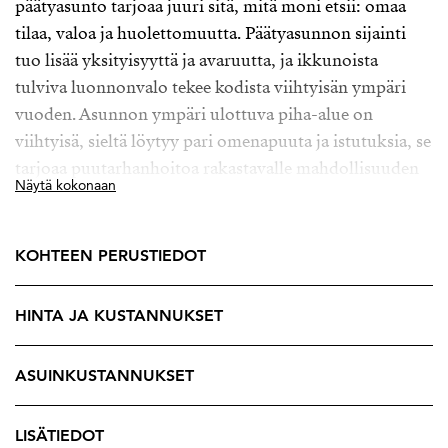
päätyasunto tarjoaa juuri sitä, mitä moni etsii: omaa
tilaa, valoa ja huolettomuutta. Päätyasunnon sijainti
tuo lisää yksityisyyttä ja avaruutta, ja ikkunoista
tulviva luonnonvalo tekee kodista viihtyisän ympäri
vuoden. Asunnon ympäri ulottuva piha-alue on
viihtyisä, sieltä löytyy pari omenapuuta ja istutuksia, se
tarjoaa puutarhanhoitoa rakastavalle mahdollisuuden
Näytä kokonaan
toteuttaa pihaunelmia.
Kodin sydän löytyy alakerrasta, jossa olohuone ja
KOHTEEN PERUSTIEDOT
keittiö muodostavat yhtenäisen, kutsuvan tilan.
Varaava takka luo lämpöä ja tunnelmaa – paikka, jonka
HINTA JA KUSTANNUKSET
ääreen on helppo kokoontua niin arkena kuin
juhlassakin. Kuvittele ilta, jolloin sytytät takan, valo
pehmenee olohuoneessa ja arki hidastuu hetkeksi.
ASUINKUSTANNUKSET
Tässä kodissa se ei ole poikkeus – vaan osa jokaista
päivää.
LISÄTIEDOT