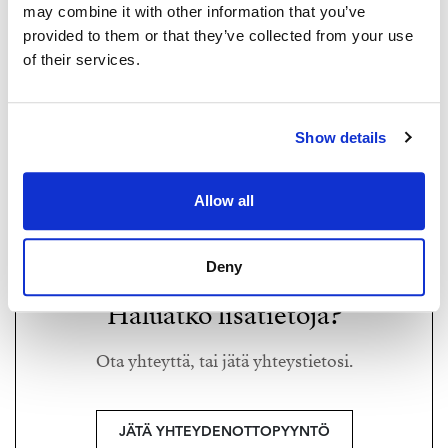
may combine it with other information that you’ve
provided to them or that they’ve collected from your use
of their services.
TOMI SALIN
Show details
tomi@strand.fi
+358 44 064 8175
Allow all
Strand Properties,
Kiinteistönvälittäjä LKV
Deny
Haluatko lisätietoja?
Ota yhteyttä, tai jätä yhteystietosi.
JÄTÄ YHTEYDENOTTOPYYNTÖ