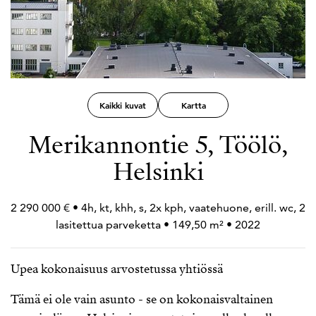
Kaikki kuvat
Kartta
Merikannontie 5, Töölö,
Helsinki
2 290 000 € • 4h, kt, khh, s, 2x kph, vaatehuone, erill. wc, 2
lasitettua parveketta • 149,50 m² • 2022
Upea kokonaisuus arvostetussa yhtiössä
Tämä ei ole vain asunto - se on kokonaisvaltainen