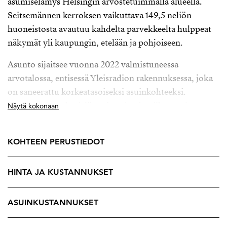
asumiselämys Helsingin arvostetuimmalla alueella.
Seitsemännen kerroksen vaikuttava 149,5 neliön
huoneistosta avautuu kahdelta parvekkeelta hulppeat
näkymät yli kaupungin, etelään ja pohjoiseen.
Asunto sijaitsee vuonna 2022 valmistuneessa
arvotalossa, entisessä Yleisradion rakennuksessa, joka
on saneerattu korkeatasoiseksi asuinkohteeksi.
Vesikiertoinen lattialämmitys, kaukoviilennys ja
Näytä kokonaan
laadukas talotekniikka takaavat täydellisen
asumismukavuuden ympäri vuoden - ja harkittu
KOHTEEN PERUSTIEDOT
pohjaratkaisu tekee jokaisesta neliöstä myös toimivan.
Taloyhtiö nostaa asumisen uudelle tasolle: käytössäsi
HINTA JA KUSTANNUKSET
ovat spa-osasto uima-altaineen, höyrysaunat,
kuntosali, lounge-tilat, pesutuvat sekä autohalli
ASUINKUSTANNUKSET
sähköauton latausmahdollisuuksin. Oma tontti ja
huolellisesti hoidettu yhtiö luovat vakaan pohjan