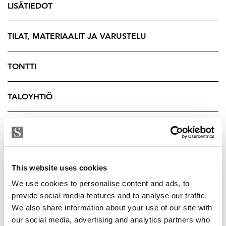
LISÄTIEDOT
tulevaisuuteen.
Sijainti Töölössä on vertaansa vailla. Meri, uimaranta,
TILAT, MATERIAALIT JA VARUSTELU
venesatama ja Sibeliuspuisto ovat kävelyetäisyydellä, ja
raitiovaunulla liikut sujuvasti ydinkeskustaan. Tämä on
TONTTI
koti sinulle, joka etsit tilaa, valoa ja kaupungin ehkä
parasta osoitetta - ilman kompromisseja.
TALOYHTIÖ
Varaa itsellesi aika esittelyyn:
Tomi Salin
YRITYKSEN TIEDOT
Kiinteistönvälittäjä, LKV
Strand Properties
044 064 8175 – tomi@strand.fi
This website uses cookies
We use cookies to personalise content and ads, to
provide social media features and to analyse our traffic.
We also share information about your use of our site with
our social media, advertising and analytics partners who