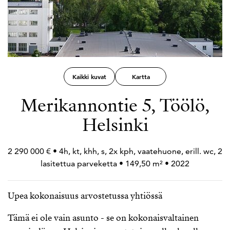
Kaikki kuvat
Kartta
Merikannontie 5, Töölö,
Helsinki
2 290 000 € • 4h, kt, khh, s, 2x kph, vaatehuone, erill. wc, 2
lasitettua parveketta • 149,50 m² • 2022
Upea kokonaisuus arvostetussa yhtiössä
Tämä ei ole vain asunto - se on kokonaisvaltainen