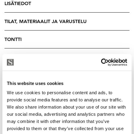
LISÄTIEDOT
tulevaisuuteen.
Sijainti Töölössä on vertaansa vailla. Meri, uimaranta,
TILAT, MATERIAALIT JA VARUSTELU
venesatama ja Sibeliuspuisto ovat kävelyetäisyydellä, ja
raitiovaunulla liikut sujuvasti ydinkeskustaan. Tämä on
TONTTI
koti sinulle, joka etsit tilaa, valoa ja kaupungin ehkä
parasta osoitetta - ilman kompromisseja.
TALOYHTIÖ
Varaa itsellesi aika esittelyyn:
Tomi Salin
YRITYKSEN TIEDOT
Kiinteistönvälittäjä, LKV
This website uses cookies
Strand Properties
We use cookies to personalise content and ads, to
044 064 8175 – tomi@strand.fi
provide social media features and to analyse our traffic.
We also share information about your use of our site with
our social media, advertising and analytics partners who
may combine it with other information that you’ve
provided to them or that they’ve collected from your use