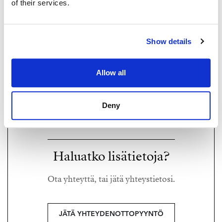
of their services.
Show details
TOMI SALIN
tomi@strand.fi
Allow all
+358 44 064 8175
Deny
Strand Properties,
Kiinteistönvälittäjä LKV
Haluatko lisätietoja?
Ota yhteyttä, tai jätä yhteystietosi.
JÄTÄ YHTEYDENOTTOPYYNTÖ