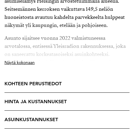
asumiselämys Helsingin arvostetuimmalla alueella.
Seitsemännen kerroksen vaikuttava 149,5 neliön
huoneistosta avautuu kahdelta parvekkeelta hulppeat
näkymät yli kaupungin, etelään ja pohjoiseen.
Asunto sijaitsee vuonna 2022 valmistuneessa
arvotalossa, entisessä Yleisradion rakennuksessa, joka
on saneerattu korkeatasoiseksi asuinkohteeksi.
Vesikiertoinen lattialämmitys, kaukoviilennys ja
Näytä kokonaan
laadukas talotekniikka takaavat täydellisen
asumismukavuuden ympäri vuoden - ja harkittu
KOHTEEN PERUSTIEDOT
pohjaratkaisu tekee jokaisesta neliöstä myös toimivan.
Taloyhtiö nostaa asumisen uudelle tasolle: käytössäsi
HINTA JA KUSTANNUKSET
ovat spa-osasto uima-altaineen, höyrysaunat,
kuntosali, lounge-tilat, pesutuvat sekä autohalli
ASUINKUSTANNUKSET
sähköauton latausmahdollisuuksin. Oma tontti ja
huolellisesti hoidettu yhtiö luovat vakaan pohjan