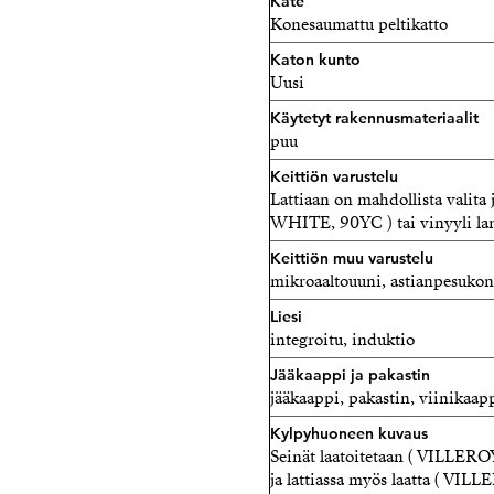
Kate
Konesaumattu peltikatto
Katon kunto
Uusi
Käytetyt rakennusmateriaalit
puu
Keittiön varustelu
Lattiaan on mahdollista vali
WHITE, 90YC ) tai vinyyli lank
Keittiön muu varustelu
mikroaaltouuni, astianpesukon
Liesi
integroitu, induktio
Jääkaappi ja pakastin
jääkaappi, pakastin, viinikaap
Kylpyhuoneen kuvaus
Seinät laatoitetaan ( VIL
ja lattiassa myös laatta (