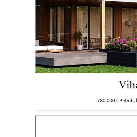
Viha
780 000 € • 4mh, k,