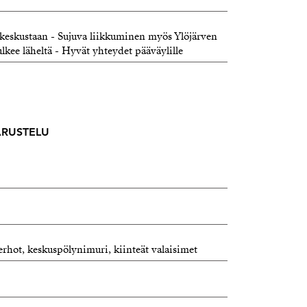
keskustaan - Sujuva liikkuminen myös Ylöjärven
lkee läheltä - Hyvät yhteydet pääväylille
VARUSTELU
erhot, keskuspölynimuri, kiinteät valaisimet