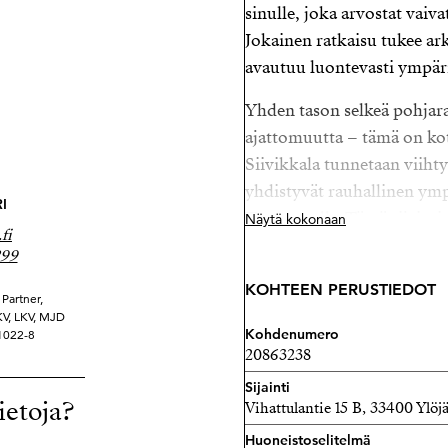
sinulle, joka arvostat vaiva
Jokainen ratkaisu tukee ark
avautuu luontevasti ympäri
Yhden tason selkeä pohjara
ajattomuutta – tämä on koti
Siivikkala tunnetaan viihty
yhdistyvät rauhallinen ymp
I
Tampereelle. Tämä sijainti 
Näytä kokonaan
fi
nautittavaa.
299
Villa Grandessa ei ole siis v
KOHTEEN PERUSTIEDOT
Partner,
ansaitsemansa puitteet. Huo
YKV, LKV, MJD
Kohdenumero
21022-8
ja viimeistellyt materiaali
20863238
yksitiyiskohta tuntuu harki
Sijainti
ietoja?
Vihattulantie 15 B, 33400 Ylöj
Täällä elämä levittäytyy luo
oleskelutiloissa, rauhoittu
Huoneistoselitelmä