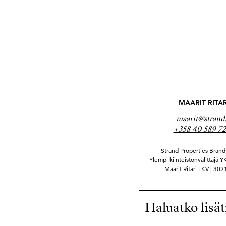
MAARIT RITAR
maarit@strand.
+358 40 589 7
Strand Properties Brand 
Ylempi kiinteistönvälittäjä 
Maarit Ritari LKV | 30
Haluatko lisät