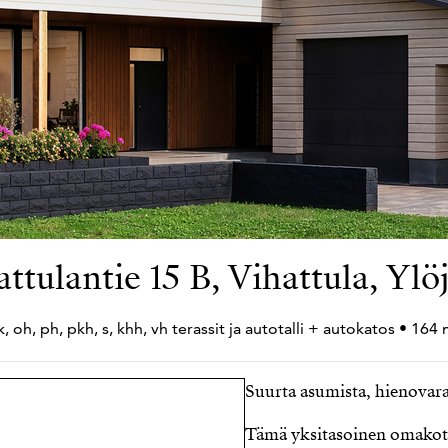
ttulantie 15 B, Vihattula, Ylö
 oh, ph, pkh, s, khh, vh terassit ja autotalli +
autokatos • 164 
Suurta asumista, hienovarai
Tämä yksitasoinen omakot