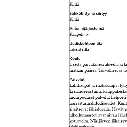
Kyllä
Sähköliittymä siirtyy
Kyllä
Antennijärjestelmä
Kaapeli-tv
Uudiskohteen tila
rakenteilla
Koulu
Useita päiväkoteja alueella ja l
matkan päässä. Turvalliset ja 
Palvelut
Lähikaupat ja ruokakaupat lyh
Lielahdessa (mm. kauppakeskuk
monipuoliset palvelut helposti 
harrastusmahdollisuudet, Kunto
sijaitsevat lähialueella. Hyvät 
ulkoilumaastot ovat aivan lähell
kotiovelta. Näsijärven läheisy