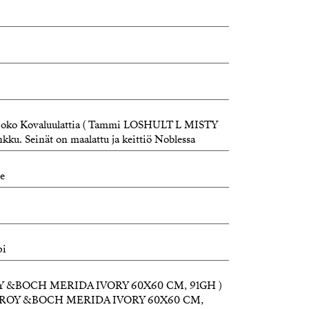
ta joko Kovaluulattia ( Tammi LOSHULT L MISTY
ku. Seinät on maalattu ja keittiö Noblessa
e
pi
LEROY &BOCH MERIDA IVORY 60X60 CM, 91GH )
 VILLEROY &BOCH MERIDA IVORY 60X60 CM,