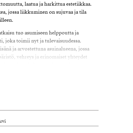
ttomuutta, laatua ja harkittua estetiikkaa.
ea, jossa liikkuminen on sujuvaa ja tila
lleen.
tkaisu tuo asumiseen helppoutta ja
, joka toimii nyt ja tulevaisuudessa.
isänä ja arvostettuna asuinalueena, jossa
äristö, vehreys ja erinomaiset yhteydet
tekee arjesta helppoa – ja asumisesta
ain koti – se on talo, jossa arki saa
lella suunnitellut mittasuhteet, avara valo
t luovat kokonaisuuden, jossa jokainen
tulta.
ärvi
ntevasti: yhteiset hetket avarissa
minen omissa suojaisissa huoneissa ja arjen