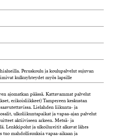
ähialueilla. Peruskoulu ja koulupalvelut sujuvan
toimivat kulkuyhteydet myös lapsille
yen ajomatkan päässä. Kattavammat palvelut
set, erikoisliikkeet) Tampereen keskustan
saavutettavissa. Lielahden liikunta- ja
salit, ulkoliikuntapaikat ja vapaa-ajan palvelut
puitteet aktiiviseen arkeen. Metsä- ja
ä. Lenkkipolut ja ulkoilureitit alkavat lähes
ys tuo mahdollisuuksia vapaa-aikaan ja