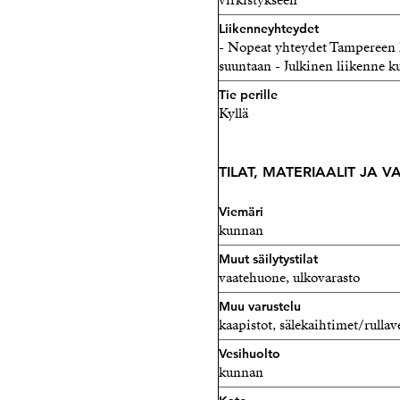
virkistykseen
Liikenneyhteydet
- Nopeat yhteydet Tampereen 
suuntaan - Julkinen liikenne ku
Tie perille
Kyllä
TILAT, MATERIAALIT JA 
Viemäri
kunnan
Muut säilytystilat
vaatehuone, ulkovarasto
Muu varustelu
kaapistot, sälekaihtimet/rullav
Vesihuolto
kunnan