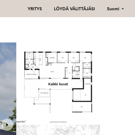
Suomi
YRITYS
LÖYDÄ VÄLITTÄJÄSI
Kaikki kuvat