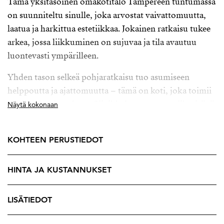
Tämä yksitasoinen omakotitalo Tampereen tuntumassa
on suunniteltu sinulle, joka arvostat vaivattomuutta,
laatua ja harkittua estetiikkaa. Jokainen ratkaisu tukee
arkea, jossa liikkuminen on sujuvaa ja tila avautuu
luontevasti ympärilleen.
Yhden tason selkeä pohjaratkaisu tuo asumiseen
helppoutta ja ajattomuutta – tämä on koti, joka toimii
nyt ja tulevaisuudessa. Siivikkala tunnetaan viihtyisänä
Näytä kokonaan
ja arvostettuna asuinalueena, jossa yhdistyvät
rauhallinen ympäristö, vehreys ja erinomaiset yhteydet
KOHTEEN PERUSTIEDOT
Tampereelle. Tämä sijainti tekee arjesta helppoa – ja
asumisesta nautittavaa.
HINTA JA KUSTANNUKSET
Villa Grandessa ei ole siis vain koti – se on talo, jossa
arki saa ansaitsemansa puitteet. Huolella suunnitellut
LISÄTIEDOT
mittasuhteet, avara valo ja viimeistellyt materiaalit
luovat kokonaisuuden, jossa jokainen yksitiyiskohta