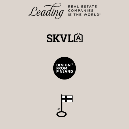
Strand Properties Brand Partner
044 906 8340 - anna@strand.fi