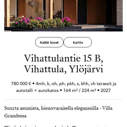
Kaikki kuvat
Kartta
Vihattulantie 15 B,
Vihattula, Ylöjärvi
780 000 € • 4mh, k, oh, ph, pkh, s, khh, vh terassit ja
autotalli +
autokatos • 164 m² / 224 m² • 2027
Suurta asumista, hienovaraisella eleganssilla - Villa
Grandessa