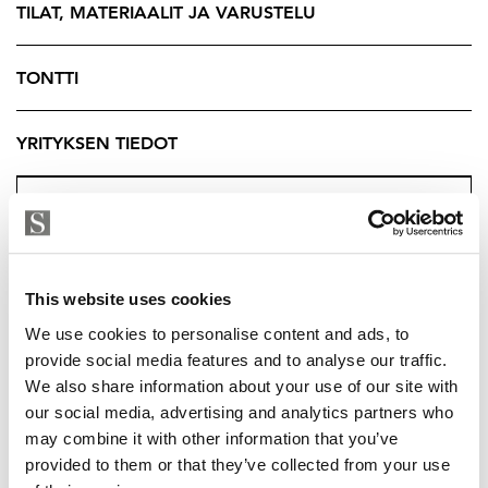
TILAT, MATERIAALIT JA VARUSTELU
tuntuu harkitulta.
Täällä elämä levittäytyy luontevasti: yhteiset hetket
TONTTI
avarissa oleskelutiloissa, rauhoittuminen omissa
suojaisissa huoneissa ja arjen toimivuus, joka ei tingi
YRITYKSEN TIEDOT
estetiikasta. Villa Grandessa puhuttelee sinua, joka
arvostat tilaa, laatua ja asumisen arvokkuutta –
hienovaraisesti, mutta vakuuttavasti.
Noblessa keittiön selkeälinjainen muotoilu, ajattomat
sävyt ja huolella valitut materiaalit luovat
This website uses cookies
kokonaisuuden, joka kestää aikaa niin tyylillisesti kuin
We use cookies to personalise content and ads, to
käytännössä. Runsaat työskentely- ja säilytystilat
provide social media features and to analyse our traffic.
tekevät arjesta sujuvaa, ja tilan avoimuus kutsuu
We also share information about your use of our site with
kokoontumaan yhteen – niin arkena kuin juhlassakin.
our social media, advertising and analytics partners who
may combine it with other information that you’ve
Keittiö ja olohuone muodostavat kodin sydämen: valo
provided to them or that they’ve collected from your use
MAARIT RITARI
kulkee tilan läpi, näkymät avautuvat ulos ja tunnelma