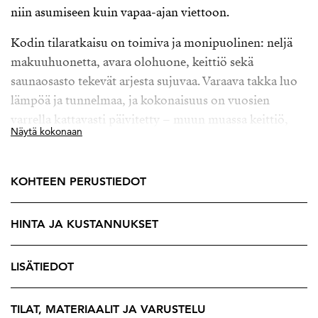
niin asumiseen kuin vapaa-ajan viettoon.
Kodin tilaratkaisu on toimiva ja monipuolinen: neljä
makuuhuonetta, avara olohuone, keittiö sekä
saunaosasto tekevät arjesta sujuvaa. Varaava takka luo
lämpöä ja tunnelmaa, ja kokonaisuus on vuosien
varrella kattavasti päivitetty – muun muassa keittiö,
Näytä kokonaan
kylpyhuone, putkistot sekä sähköjärjestelmät on
uudistettu.
KOHTEEN PERUSTIEDOT
Talon sydän löytyy sen pihapiiristä. Reilun kokoinen,
noin 1600 m² tasamaatontti tarjoaa runsaasti
HINTA JA KUSTANNUKSET
mahdollisuuksia puutarhanhoitoon, viljelyyn tai
vaikkapa oleskelualueiden toteuttamiseen. Täällä voit
luoda juuri oman näköisesi pihakeitaan – tilaa riittää
LISÄTIEDOT
niin hyötypuutarhalle kuin lasten leikeille.
TILAT, MATERIAALIT JA VARUSTELU
Lisäksi kiinteistöllä on autotalli sekä hyvin säilytystilaa.