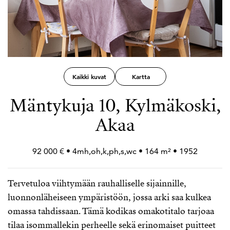
Kaikki kuvat
Kartta
Mäntykuja 10, Kylmäkoski,
Akaa
92 000 € • 4mh,oh,k,ph,s,wc • 164 m² • 1952
Tervetuloa viihtymään rauhalliselle sijainnille,
luonnonläheiseen ympäristöön, jossa arki saa kulkea
omassa tahdissaan. Tämä kodikas omakotitalo tarjoaa
tilaa isommallekin perheelle sekä erinomaiset puitteet