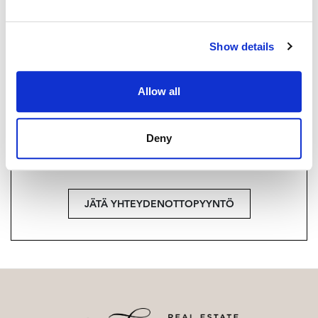
+358 40 174 3010
Strand Properties Brand Partner,
Show details
Ylempi kiinteistönvälittäjä YKV, LKV
Tuukka Hakkarainen LKV | 3324650-9
Allow all
Haluatko lisätietoja?
Deny
Ota yhteyttä, tai jätä yhteystietosi.
JÄTÄ YHTEYDENOTTOPYYNTÖ