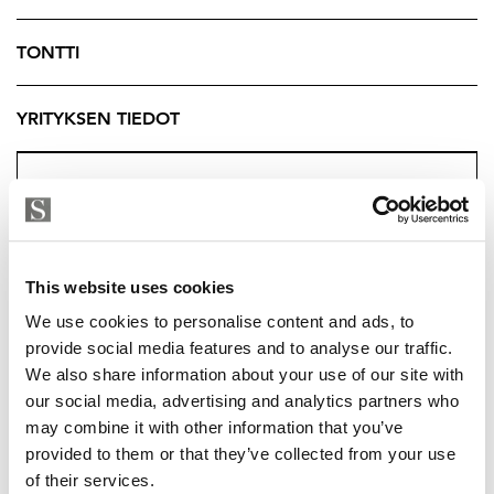
Sijainti tarjoaa rauhaa ja yksityisyyttä, mutta arjen
peruspalvelut ovat silti saavutettavissa.
TONTTI
Tämä kokonaisuus sopii erinomaisesti sinulle, joka
YRITYKSEN TIEDOT
arvostat tilaa, omaa pihaa ja mahdollisuutta elää
hieman väljemmin.
Kysy lisätietoja välittäjältä.
Tuukka Hakkarainen
Ylempi Kiinteistönvälittäjä, YKV LKV
This website uses cookies
Strand Properties Brand Partner
We use cookies to personalise content and ads, to
040 174 3010 – tuukka.hakkarainen@strand.fi
provide social media features and to analyse our traffic.
We also share information about your use of our site with
our social media, advertising and analytics partners who
may combine it with other information that you’ve
TUUKKA HAKKARAINEN
provided to them or that they’ve collected from your use
of their services.
tuukka.hakkarainen@strand.fi