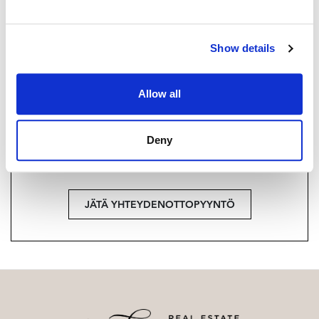
+358 40 174 3010
Strand Properties Brand Partner,
Show details
Ylempi kiinteistönvälittäjä YKV, LKV
Tuukka Hakkarainen LKV | 3324650-9
Allow all
Haluatko lisätietoja?
Deny
Ota yhteyttä, tai jätä yhteystietosi.
JÄTÄ YHTEYDENOTTOPYYNTÖ