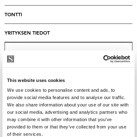
Sijainti tarjoaa rauhaa ja yksityisyyttä, mutta arjen
peruspalvelut ovat silti saavutettavissa.
TONTTI
Tämä kokonaisuus sopii erinomaisesti sinulle, joka
YRITYKSEN TIEDOT
arvostat tilaa, omaa pihaa ja mahdollisuutta elää
hieman väljemmin.
Kysy lisätietoja välittäjältä.
Tuukka Hakkarainen
Ylempi Kiinteistönvälittäjä, YKV LKV
This website uses cookies
Strand Properties Brand Partner
We use cookies to personalise content and ads, to
040 174 3010 – tuukka.hakkarainen@strand.fi
provide social media features and to analyse our traffic.
We also share information about your use of our site with
our social media, advertising and analytics partners who
may combine it with other information that you’ve
TUUKKA HAKKARAINEN
provided to them or that they’ve collected from your use
of their services.
tuukka.hakkarainen@strand.fi