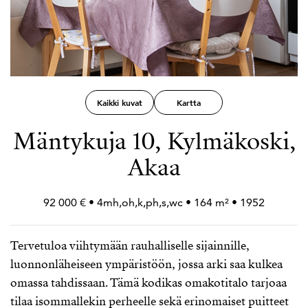
Kaikki kuvat
Kartta
Mäntykuja 10, Kylmäkoski,
Akaa
92 000 € • 4mh,oh,k,ph,s,wc • 164 m² • 1952
Tervetuloa viihtymään rauhalliselle sijainnille,
luonnonläheiseen ympäristöön, jossa arki saa kulkea
omassa tahdissaan. Tämä kodikas omakotitalo tarjoaa
tilaa isommallekin perheelle sekä erinomaiset puitteet