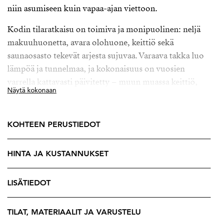
niin asumiseen kuin vapaa-ajan viettoon.
Kodin tilaratkaisu on toimiva ja monipuolinen: neljä
makuuhuonetta, avara olohuone, keittiö sekä
saunaosasto tekevät arjesta sujuvaa. Varaava takka luo
lämpöä ja tunnelmaa, ja kokonaisuus on vuosien
varrella kattavasti päivitetty – muun muassa keittiö,
Näytä kokonaan
kylpyhuone, putkistot sekä sähköjärjestelmät on
uudistettu.
KOHTEEN PERUSTIEDOT
Talon sydän löytyy sen pihapiiristä. Reilun kokoinen,
noin 1600 m² tasamaatontti tarjoaa runsaasti
HINTA JA KUSTANNUKSET
mahdollisuuksia puutarhanhoitoon, viljelyyn tai
vaikkapa oleskelualueiden toteuttamiseen. Täällä voit
luoda juuri oman näköisesi pihakeitaan – tilaa riittää
LISÄTIEDOT
niin hyötypuutarhalle kuin lasten leikeille.
TILAT, MATERIAALIT JA VARUSTELU
Lisäksi kiinteistöllä on autotalli sekä hyvin säilytystilaa.