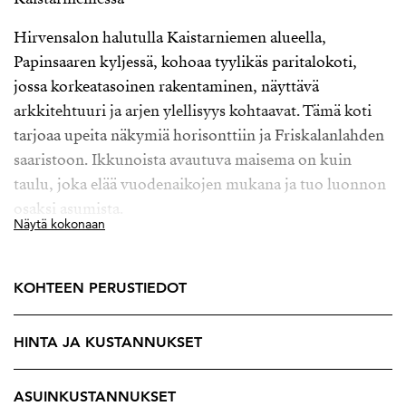
Hirvensalon halutulla Kaistarniemen alueella,
Papinsaaren kyljessä, kohoaa tyylikäs paritalokoti,
jossa korkeatasoinen rakentaminen, näyttävä
arkkitehtuuri ja arjen ylellisyys kohtaavat. Tämä koti
tarjoaa upeita näkymiä horisonttiin ja Friskalanlahden
saaristoon. Ikkunoista avautuva maisema on kuin
taulu, joka elää vuodenaikojen mukana ja tuo luonnon
osaksi asumista.
Näytä kokonaan
Jykevä kivitalo sulautuu luontevasti tontilla kohoavaan
jylhään kallioon, tuoden ulkotiloihin tunnelmaa, joka
KOHTEEN PERUSTIEDOT
tekee pihapiiristä aidosti poikkeuksellisen. Kolme
terassialuetta asettuvat osaksi kallioista maisemaa ja
HINTA JA KUSTANNUKSET
tarjoavat upeat puitteet rentoutumiseen ja
seurusteluun, mahdollisuuden pulahtaa matalaan
uima-altaaseen tai paistaa makkaraa nuotiolla omassa
ASUINKUSTANNUKSET