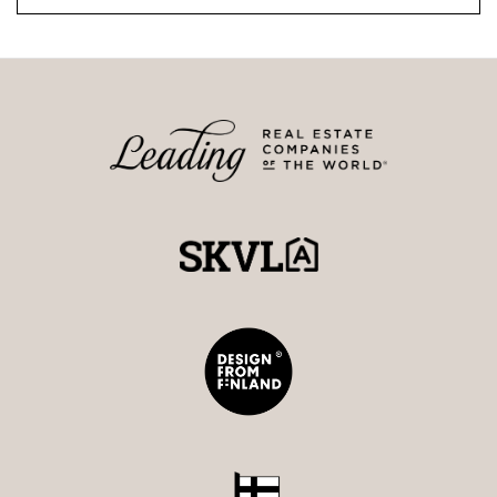
mahdollisuuksia, sillä tilaan on helppo toteuttaa
esimerkiksi kotikuntosali, harrastetila tai viinikellari.
Lisäksi kävelymatkan päässä sijaitseva venepaikka avaa
suoran yhteyden saariston elämyksiin.
Tämän kodin laatu, tunnelma ja maisemat ansaitsevat
tulla koetuiksi paikan päällä. Varaathan
henkilökohtaisen esittelyajan.
Mia Kantonen
Kiinteistönvälittäjä LKV, KTM
Strand Properties Brand Partner
0400 934 113 – mia.kantonen@strand.fi