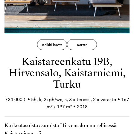
Kaikki kuvat
Kartta
Kaistareenkatu 19B,
Hirvensalo, Kaistarniemi,
Turku
724 000 € • 5h, k, 2kph/wc, s, 3 x terassi, 2 x varasto • 167
m² / 197 m² • 2018
Korkeatasoista asumista Hirvensalon merellisessä
Kaistarniemessä