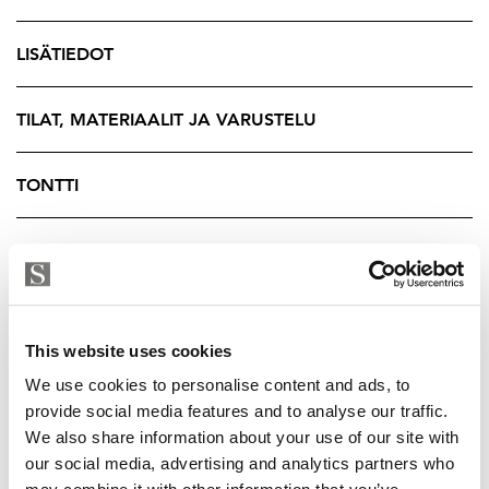
laavussa. Takapihan puolella avautuu rauhoittava
metsäinen näkymä ja suojaisa terassialue, jossa nautit
LISÄTIEDOT
täydellisestä yksityisyydestä.
Kolmeen tasoon sijoittuvat 167 asuinneliötä ja huolella
TILAT, MATERIAALIT JA VARUSTELU
suunnitellut tilat tarjoavat avaruutta yhteisiin
oleskelualueisiin, sekä mahdollisuuksia omaan rauhaan
TONTTI
vetäytymiseen. Ylimmän kerroksen lähes koko seinän
korkuisista ikkunoista tulvii luonnonvalo läpi talon, ja
YRITYKSEN TIEDOT
Schücon lasiliukuovet johdattavat ulos talon ympäri
kiertäville terasseille. Avarassa pohjaratkaisussa keittiö
ja olohuone sulautuvat saumattomasti yhdeksi tilaksi,
This website uses cookies
jossa voit nauttia samanaikaisesti upeista maisemista ja
takkatulen tunnelmasta.
We use cookies to personalise content and ads, to
provide social media features and to analyse our traffic.
Kitzenin laadukas keittiö Dektonin työtasoilla ja
We also share information about your use of our site with
Siemensin Studio Line -kodinkoneilla tarjoaa
our social media, advertising and analytics partners who