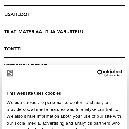
laavussa. Takapihan puolella avautuu rauhoittava
metsäinen näkymä ja suojaisa terassialue, jossa nautit
LISÄTIEDOT
täydellisestä yksityisyydestä.
Kolmeen tasoon sijoittuvat 167 asuinneliötä ja huolella
TILAT, MATERIAALIT JA VARUSTELU
suunnitellut tilat tarjoavat avaruutta yhteisiin
oleskelualueisiin, sekä mahdollisuuksia omaan rauhaan
TONTTI
vetäytymiseen. Ylimmän kerroksen lähes koko seinän
korkuisista ikkunoista tulvii luonnonvalo läpi talon, ja
YRITYKSEN TIEDOT
Schücon lasiliukuovet johdattavat ulos talon ympäri
kiertäville terasseille. Avarassa pohjaratkaisussa keittiö
ja olohuone sulautuvat saumattomasti yhdeksi tilaksi,
This website uses cookies
jossa voit nauttia samanaikaisesti upeista maisemista ja
takkatulen tunnelmasta.
We use cookies to personalise content and ads, to
provide social media features and to analyse our traffic.
Kitzenin laadukas keittiö Dektonin työtasoilla ja
We also share information about your use of our site with
Siemensin Studio Line -kodinkoneilla tarjoaa
our social media, advertising and analytics partners who