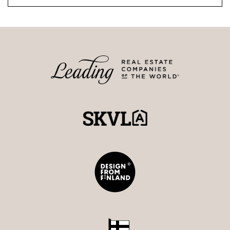
mahdollisuuksia, sillä tilaan on helppo toteuttaa
esimerkiksi kotikuntosali, harrastetila tai viinikellari.
Lisäksi kävelymatkan päässä sijaitseva venepaikka avaa
suoran yhteyden saariston elämyksiin.
Tämän kodin laatu, tunnelma ja maisemat ansaitsevat
tulla koetuiksi paikan päällä. Varaathan
henkilökohtaisen esittelyajan.
Mia Kantonen
Kiinteistönvälittäjä LKV, KTM
Strand Properties Brand Partner
0400 934 113 – mia.kantonen@strand.fi