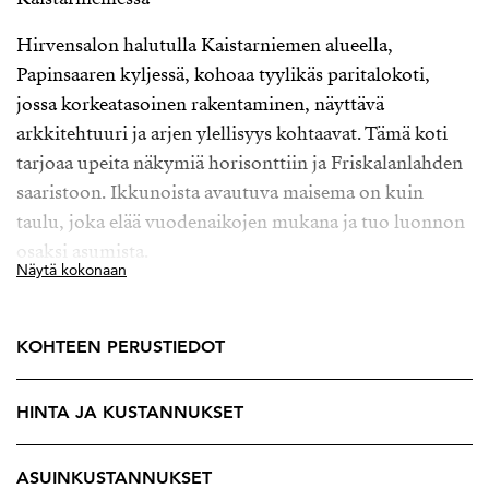
Hirvensalon halutulla Kaistarniemen alueella,
Papinsaaren kyljessä, kohoaa tyylikäs paritalokoti,
jossa korkeatasoinen rakentaminen, näyttävä
arkkitehtuuri ja arjen ylellisyys kohtaavat. Tämä koti
tarjoaa upeita näkymiä horisonttiin ja Friskalanlahden
saaristoon. Ikkunoista avautuva maisema on kuin
taulu, joka elää vuodenaikojen mukana ja tuo luonnon
osaksi asumista.
Näytä kokonaan
Jykevä kivitalo sulautuu luontevasti tontilla kohoavaan
jylhään kallioon, tuoden ulkotiloihin tunnelmaa, joka
KOHTEEN PERUSTIEDOT
tekee pihapiiristä aidosti poikkeuksellisen. Kolme
terassialuetta asettuvat osaksi kallioista maisemaa ja
HINTA JA KUSTANNUKSET
tarjoavat upeat puitteet rentoutumiseen ja
seurusteluun, mahdollisuuden pulahtaa matalaan
uima-altaaseen tai paistaa makkaraa nuotiolla omassa
ASUINKUSTANNUKSET