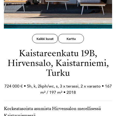
Kaikki kuvat
Kartta
Kaistareenkatu 19B,
Hirvensalo, Kaistarniemi,
Turku
724 000 € • 5h, k, 2kph/wc, s, 3 x terassi, 2 x varasto • 167
m² / 197 m² • 2018
Korkeatasoista asumista Hirvensalon merellisessä
Kaistarniemessä