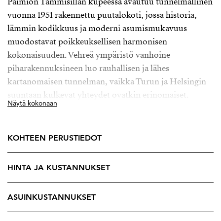
Paimion Tammisillan kupeessa avautuu tunnelmallinen
vuonna 1951 rakennettu puutalokoti, jossa historia,
lämmin kodikkuus ja moderni asumismukavuus
muodostavat poikkeuksellisen harmonisen
kokonaisuuden. Vehreä ympäristö vanhoine
piharakennuksineen luo rauhallisen ja lähes
kartanomaisen tunnelman, vaikka Turun ja Helsingin
suuntaan kulkevat yhteydet ovatkin erinomaiset.
Näytä kokonaan
Kodissa tilantuntu ja toimivuus kulkevat käsi kädessä.
Suurista ikkunoista avautuvat kauniit vehreät näkymät
KOHTEEN PERUSTIEDOT
ympäröivään luontoon, ja vuodenaikojen vaihtelu tuo
sisätiloihin oman tunnelmansa aamun pehmeästä
HINTA JA KUSTANNUKSET
valosta syksyn hämärtyviin iltoihin. Kolme salia
yhdistyvät avaraksi oleskelu- ja ruokailutilaksi, jossa
takka kokoaa perheen ja ystävät yhteen. Tilojen
ASUINKUSTANNUKSET
yhtenäisyys luo vaikuttavan avaruuden tunteen, mutta