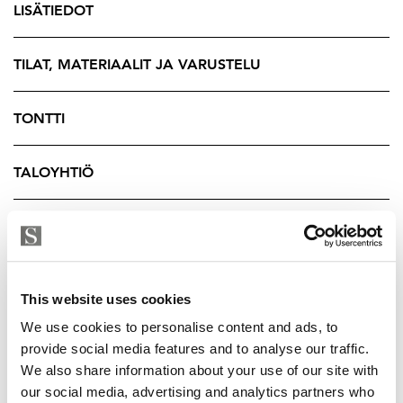
samalla kokonaisuus säilyttää kodikkaan ja lämpimän
LISÄTIEDOT
ilmapiirin.
Suuri keittiö on tämän kodin sydän. Puusepän
TILAT, MATERIAALIT JA VARUSTELU
valmistamat kalusteet tuovat tilaan ajatonta laatua ja
yksityiskohtia, jotka sopivat täydellisesti talon
TONTTI
henkeen. Keittiössä on runsaasti työskentely- ja
säilytystilaa, ja sen tunnelmassa on jotakin vanhan ajan
TALOYHTIÖ
maalaistalon lämpöä modernilla mukavuudella
täydentyneenä.
YRITYKSEN TIEDOT
Makuuhuoneet ovat poikkeuksellisen suuria ja helposti
muunneltavia erilaisiin elämäntilanteisiin. Ylimmässä
kerroksessa sijaitseva toinen olohuone tarjoaa
This website uses cookies
rauhallisen paikan rentoutumiseen, työskentelyyn tai
We use cookies to personalise content and ads, to
perheen yhteisiin hetkiin. Kellarikerroksen tilat tekevät
provide social media features and to analyse our traffic.
arjesta sujuvaa ja samalla ylellistä. Valtavasta
We also share information about your use of our site with
our social media, advertising and analytics partners who
kodinhoitohuoneesta on oma uloskäynti, ja toinen