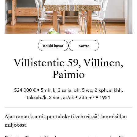
Kaikki kuvat
Kartta
Villistentie 59, Villinen,
Paimio
524 000 € • 5mh, k, 3 salia, oh, 5 wc, 2 kph, s, khh,
takkah./k, 2 var., at/ak • 335 m² • 1951
Ajattoman kaunis puutalokoti vehreässä Tammisillan
miljöössä