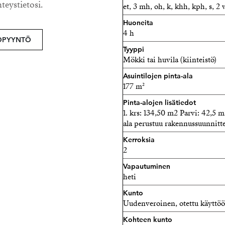
tavalla, joka pysäyttää. Ak
hteystietosi.
et, 3 mh, oh, k, khh, kph, s, 2 
äänimaailman, ja takka viim
Huoneita
Alakerrassa sijaitsevat myö
4 h
OPYYNTÖ
makuuhuonetta, kodinhoito
Tyyppi
saunaosasto. Takapihan puol
Mökki tai huvila (kiinteistö)
rauhallinen, tarjoten yksit
Asuintilojen pinta-ala
177 m²
Yläkerran parvitilassa sijai
Pinta-alojen lisätiedot
minikeittiöllä ja baaritiski
1. krs: 134,50 m2 Parvi: 42,5 m
ala perustuu rakennussuunnitt
Kokonaisuus on harkittu, r
- huvila, joka puhuttelee os
Kerroksia
2
arvoa. Tämä ei ole vain vap
paikkaan, tunnelmaan ja a
Vapautuminen
heti
Kerron mielellän kohteesta 
Kunto
Uudenveroinen, otettu käyttö
Jenni Hällfors
Kohteen kunto
Kiinteistönvälittäjä LKV