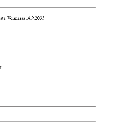
artner
d.fi
asta: Voimassa 14.9.2033
T