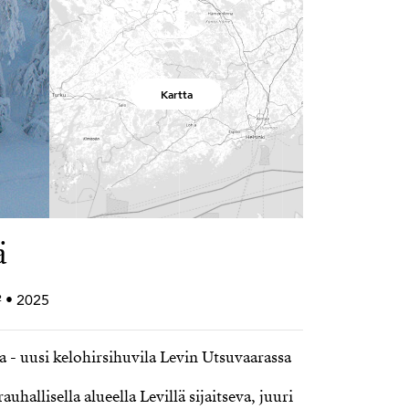
Kartta
ä
² • 2025
sa - uusi kelohirsihuvila Levin Utsuvaarassa
uhallisella alueella Levillä sijaitseva, juuri