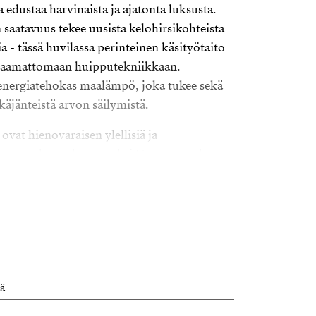
 edustaa harvinaista ja ajatonta luksusta.
 saatavuus tekee uusista kelohirsikohteista
a - tässä huvilassa perinteinen käsityötaito
maamattomaan huipputekniikkaan.
nergiatehokas maalämpö, joka tukee sekä
äjänteistä arvon säilymistä.
ovat hienovaraisen ylellisiä ja
ttavat rakennuksen osaksi Utsuvaaran karua
maa tavalla, joka tuntuu luonnolliselta ja
äröivä rakkakivikko korostaa maiseman
ehystävät raskaat tykkylumipuut.
va tilaratkaisu on suunniteltu väljyyttä,
lisyyttä kunnioittaen. Ensimmäisessä
huone muodostaa huvilan sydämen. Suuret,
lä
ät ikkunat tuovat luonnon osaksi sisätilaa