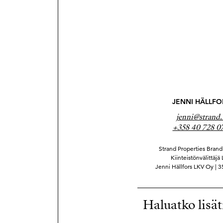
JENNI HÄLLFO
jenni@strand.
+358 40 728 07
Strand Properties Brand 
Kiinteistönvälittäjä
Jenni Hällfors LKV Oy | 
Haluatko lisät