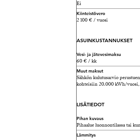
Ei
Kiinteistövero
2 100 € / vuosi
ASUINKUSTANNUKSET
Vesi- ja jätevesimaksu
60 € / kk
Muut maksut
Sähkön kulutusarvio perustuen 
kohteisiin 20.000 kWh/vuosi,
LISÄTIEDOT
Pihan kuvaus
Pihaalue luonnontilassa tai kun
Lämmitys