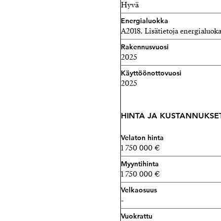
Hyvä
Strand Properties Brand P
Energialuokka
040 728 0751 - jenni@stran
A2018. Lisätietoja energialuok
Rakennusvuosi
2025
Käyttöönottovuosi
2025
HINTA JA KUSTANNUKSE
Velaton hinta
1 750 000 €
Myyntihinta
1 750 000 €
Velkaosuus
-
Vuokrattu