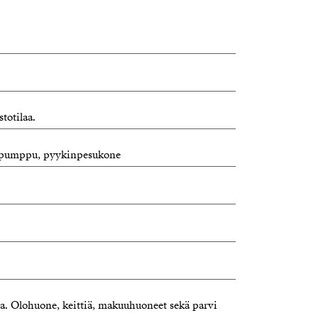
totilaa.
pöpumppu, pyykinpesukone
atta. Olohuone, keittiä, makuuhuoneet sekä parvi