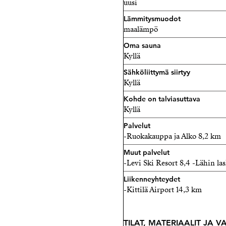
uusi
Lämmitysmuodot
maalämpö
Oma sauna
Kyllä
Sähköliittymä siirtyy
Kyllä
Kohde on talviasuttava
Kyllä
Palvelut
-Ruokakauppa ja Alko 8,2 km
Muut palvelut
-Levi Ski Resort 8,4 -Lähin l
Liikenneyhteydet
-Kittilä Airport 14,3 km
TILAT, MATERIAALIT JA 