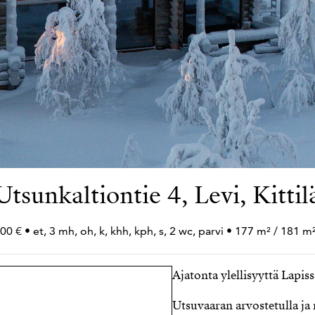
Utsunkaltiontie 4, Levi, Kittil
00 € • et, 3 mh, oh, k, khh, kph, s, 2 wc, parvi • 177 m² / 181 m
Ajatonta ylellisyyttä Lapis
Utsuvaaran arvostetulla ja ra