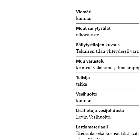
Viemäri
kunnan
Muut säilytystilat
ulkovarasto
Säilytystilojen kuvaus
Teknisen tilan yhteydessä varas
Muu varustelu
kiinteät valaisimet, ilmaläm
Tulisija
takka
Vesihuolto
kunnan
Lisätietoja vesijohdosta
Levin Vesihuolto.
Lattiamateriaali
Eteisaula sekä kosteat tilat la