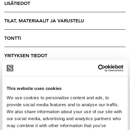
tykkylumipuut.
LISÄTIEDOT
Kahteen kerrokseen jakautuva tilaratkaisu on
suunniteltu väljyyttä, yksityisyyttä ja elämyksellisyyttä
TILAT, MATERIAALIT JA VARUSTELU
kunnioittaen. Ensimmäisessä kerroksessa avautuva
olohuone muodostaa huvilan sydämen. Suuret, jylhän
TONTTI
kelohirren kehystämät ikkunat tuovat luonnon osaksi
sisätilaa tavalla, joka pysäyttää. Akustiikkalevykatto
YRITYKSEN TIEDOT
luo pehmeän ja hiljaisen äänimaailman, ja takka
viimeistelee tilan rauhallisen tunnelman. Alakerrassa
sijaitsevat myös laadukkaasti varusteltu keittiö, kolme
makuuhuonetta, kodinhoitohuone sekä huolellisesti
This website uses cookies
viimeistelty saunaosasto. Takapihan puolelle sijoittuva
We use cookies to personalise content and ads, to
poreallasalue on suojaisa ja rauhallinen, tarjoten
provide social media features and to analyse our traffic.
yksityisyyttä Lapin luonnon keskellä.
We also share information about your use of our site with
our social media, advertising and analytics partners who
Yläkerran parvitilassa sijaitsee kaksi erillistä
may combine it with other information that you’ve
makuutilaa, oleskelutila minikeittiöllä ja baaritiskillä