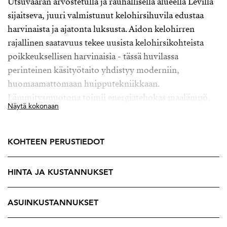
Utsuvaaran arvostetulla ja rauhallisella alueella Levillä
sijaitseva, juuri valmistunut kelohirsihuvila edustaa
harvinaista ja ajatonta luksusta. Aidon kelohirren
rajallinen saatavuus tekee uusista kelohirsikohteista
poikkeuksellisen harvinaisia - tässä huvilassa
perinteinen käsityötaito yhdistyy moderniin,
huomaamattomaan huipputekniikkaan.
Lämmitysmuotona toimii energiatehokas maalämpö,
Näytä kokonaan
joka tukee sekä asumismukavuutta että pitkäjänteistä
arvon säilymistä.
KOHTEEN PERUSTIEDOT
Huvilan materiaalivalinnat ovat hienovaraisen ylellisiä
ja luonnonläheisiä. Ne sulauttavat rakennuksen osaksi
HINTA JA KUSTANNUKSET
Utsuvaaran karua ja vaikuttavaa tunturimaisemaa
tavalla, joka tuntuu luonnolliselta ja ajattomalta.
Kesäisin ympäröivä rakkakivikko korostaa maiseman
ASUINKUSTANNUKSET
rauhaa, talvisin näkymää kehystävät raskaat