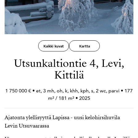
Kaikki kuvat
Kartta
Utsunkaltiontie 4, Levi,
Kittilä
1 750 000 € • et, 3 mh, oh, k, khh, kph, s, 2 wc, parvi • 177
m² / 181 m² • 2025
Ajatonta ylellisyyttä Lapissa - uusi kelohirsihuvila
Levin Utsuvaarassa