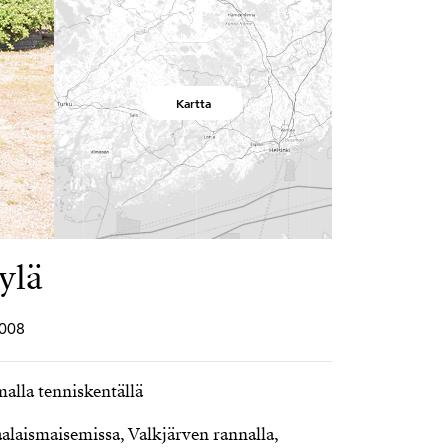
Kartta
ylä
2008
alla tenniskentällä
alaismaisemissa, Valkjärven rannalla,