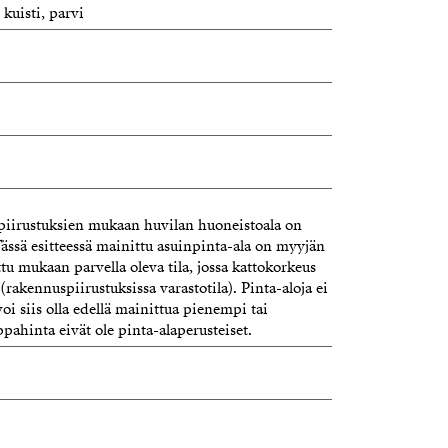
 kuisti, parvi
ssa. Rannassa sijaitseva tupa soveltuu
arjoaa majoitustilaa perheelle ja ystäville.
suus on täysimittainen tenniskenttä
varusteineen, jotka kuuluvat kauppaan.
si kesänä ystävät kylään ja järjestää oma
erille noin tunnissa, joten kohde soveltuu
iirustuksien mukaan huvilan huoneistoala on
aniin vapaa-ajan käyttöön ympäri vuoden.
Tässä esitteessä mainittu asuinpinta-ala on myyjän
ttu mukaan parvella oleva tila, jossa kattokorkeus
la saunomaan, uimaan tai viettämään aikaa
(rakennuspiirustuksissa varastotila). Pinta-aloja ei
tkää matkustamista.
voi siis olla edellä mainittua pienempi tai
ut sijaitsevat noin 10 kilometrin
ahinta eivät ole pinta-alaperusteiset.
myydään irtaimistoineen ja tarpeistoineen.
en mukaan.
ätietoja