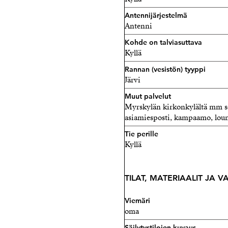
Antennijärjestelmä
Antenni
Kohde on talviasuttava
Kyllä
Rannan (vesistön) tyyppi
Järvi
Muut palvelut
Myrskylän kirkonkylältä mm se
asiamiesposti, kampaamo, louna
Tie perille
Kyllä
TILAT, MATERIAALIT JA 
Viemäri
oma
Säilytystilojen kuvaus