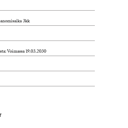
isanomisaika 3kk
asta: Voimassa 19.03.2030
T