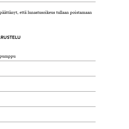
äättänyt, että lunastusoikeus tullaan poistamaan
VARUSTELU
pöpumppu