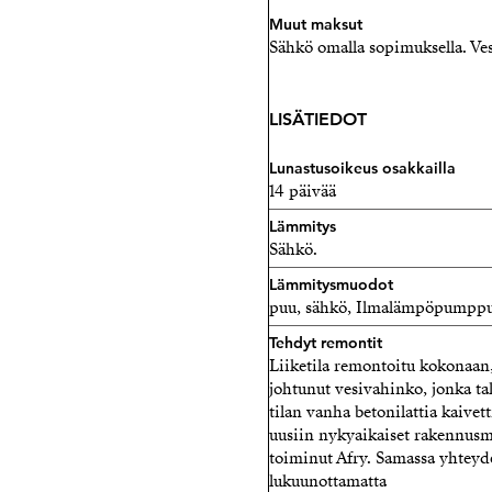
Muut maksut
Sähkö omalla sopimuksella. Ve
LISÄTIEDOT
Lunastusoikeus osakkailla
14 päivää
Lämmitys
Sähkö.
Lämmitysmuodot
puu, sähkö, Ilmalämpöpumpp
Tehdyt remontit
Liiketila remontoitu kokonaan,
johtunut vesivahinko, jonka tal
tilan vanha betonilattia kaivett
uusiin nykyaikaiset rakennusmä
toiminut Afry. Samassa yhteyde
lukuunottamatta