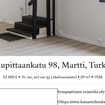
upittaankatu 98, Martti, Tur
53 000 € • 1h, wc, eril var (yj Liikehuoneisto) • 29 m² • 1928
Sympaattinen toimitila idyl
Olitpa sitten kauneudenalan