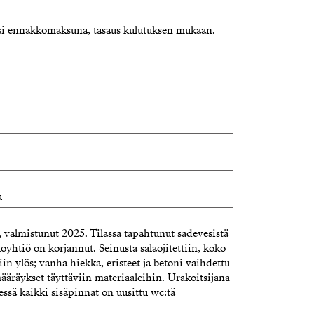
si ennakkomaksuna, tasaus kulutuksen mukaan.
u
 valmistunut 2025. Tilassa tapahtunut sadevesistä
oyhtiö on korjannut. Seinusta salaojitettiin, koko
iin ylös; vanha hiekka, eristeet ja betoni vaihdettu
äräykset täyttäviin materiaaleihin. Urakoitsijana
ssä kaikki sisäpinnat on uusittu wc:tä