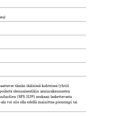
d.fi
sto)
saattavat tämän ikäisissä kohteissa (yhtiö
 poiketa olennaisestikin asuinrakennusten
andardien (SFS 5139) mukaan laskettavasta
-ala voi siis olla edellä mainittua pienempi tai