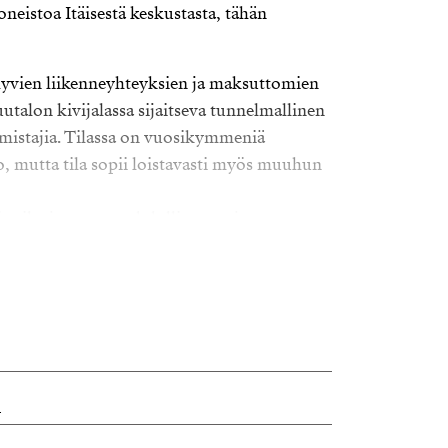
neistoa Itäisestä keskustasta, tähän
hyvien liikenneyhteyksien ja maksuttomien
utalon kivijalassa sijaitseva tunnelmallinen
 omistajia. Tilassa on vuosikymmeniä
 mutta tila sopii loistavasti myös muuhun
 tila, josta on mahdollisuus rajata
an käyttöön. Lisäksi huoneistoon kuuluu
n saunan käyttömahdollisuus. Tila myydään
itaan sinulle sopiva esittelyaika.
u