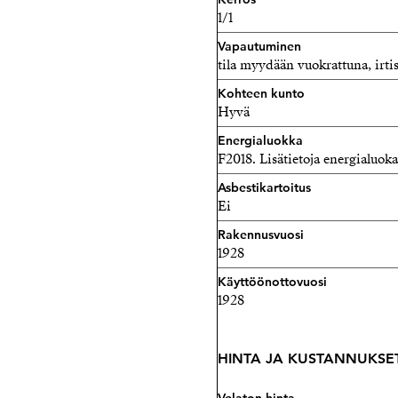
1/1
Vapautuminen
tila myydään vuokrattuna, irt
Kohteen kunto
Hyvä
Energialuokka
F2018. Lisätietoja energialuok
Asbestikartoitus
Ei
Rakennusvuosi
1928
Käyttöönottovuosi
1928
HINTA JA KUSTANNUKSE