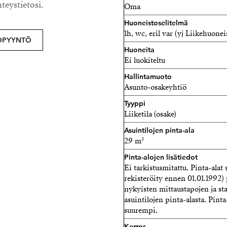
hteystietosi.
Oma
Strand Properties Oy
050 542 3414 – erika@stran
Huoneistoselitelmä
1h, wc, eril var (yj Liikehuonei
OPYYNTÖ
Huoneita
Ei luokiteltu
Hallintamuoto
Asunto-osakeyhtiö
Tyyppi
Liiketila (osake)
Asuintilojen pinta-ala
29 m²
Pinta-alojen lisätiedot
Ei tarkistusmitattu. Pinta-alat 
rekisteröity ennen 01.01.1992)
nykyisten mittaustapojen ja st
asuintilojen pinta-alasta. Pinta
suurempi.
Kerros