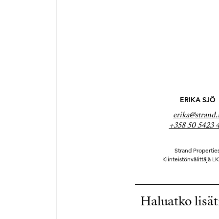
ERIKA SJÖ
erika@strand.
+358 50 5423 
Strand Properties
Kiinteistönvälittäjä LK
Haluatko lisät