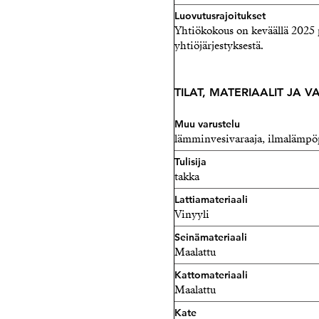
Luovutusrajoitukset
Yhtiökokous on keväällä 2025 p
yhtiöjärjestyksestä.
TILAT, MATERIAALIT JA 
Muu varustelu
lämminvesivaraaja, ilmaläm
Tulisija
takka
Lattiamateriaali
Vinyyli
Seinämateriaali
Maalattu
Kattomateriaali
Maalattu
Kate