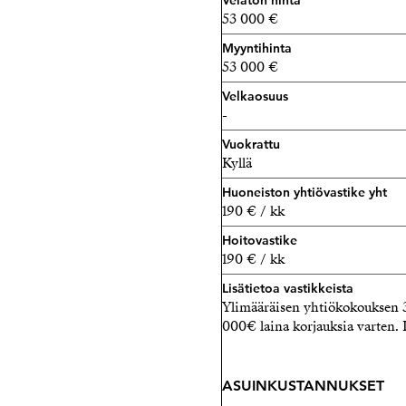
Velaton hinta
53 000 €
Myyntihinta
53 000 €
Velkaosuus
-
Vuokrattu
Kyllä
Huoneiston yhtiövastike yht
190 € / kk
Hoitovastike
190 € / kk
Lisätietoa vastikkeista
Ylimääräisen yhtiökokouksen 30
000€ laina korjauksia varten. 
ASUINKUSTANNUKSET