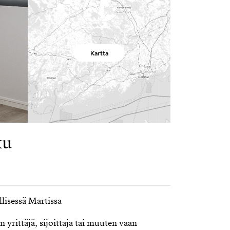
Kartta
ku
lisessä Martissa
 yrittäjä, sijoittaja tai muuten vaan