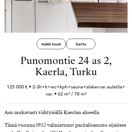
Kaikki kuvat
Kartta
Punomontie 24 as 2,
Kaerla, Turku
125 000 € • 2-3h+
k+
wc+
kph+
sauna+
alakerran aulatila+
var. • 62 m² / 78 m²
Asu mukavasti viihtyisällä Kaerlan alueella
Tämä vuonna 1952 valmistunut paritaloasunto sijaitsee