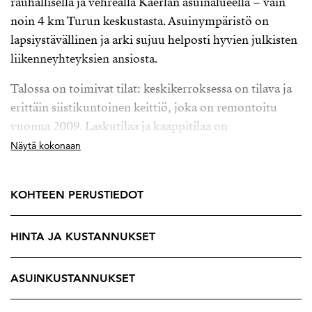
rauhallisella ja vehreällä Kaerlan asuinalueella – vain
noin 4 km Turun keskustasta. Asuinympäristö on
lapsiystävällinen ja arki sujuu helposti hyvien julkisten
liikenneyhteyksien ansiosta.
Talossa on toimivat tilat: keskikerroksessa on tilava ja
erittäin siistikuntoinen keittiö, joka on remontoitu
vuonna 2009. Laskutilaa ja kaappitilaa on
reilunpuoleisesti ja ikkuna antaa näkymää sisäpihalle.
Näytä kokonaan
Monikäyttöinen saareke on liikuteltava.
Olohuoneeseen on kulku sekä eteisen, että keittiön
KOHTEEN PERUSTIEDOT
kautta. Myös wc sijaitsee tässä kerroksessa. Yläkerrassa
on iso makuuhuone ja säilytystilaa sekä erillinen pieni
HINTA JA KUSTANNUKSET
työ-/oleskelutila. Kellarikerroksessa on muutama vuosi
sitten remontoitu kylpyhuone sekä puulämmitteinen
sauna. Lisänä on erilaista varastotilaa. Kodin vehreä
ASUINKUSTANNUKSET
piha on kesäaikaan ihana ajanviettopaikka.