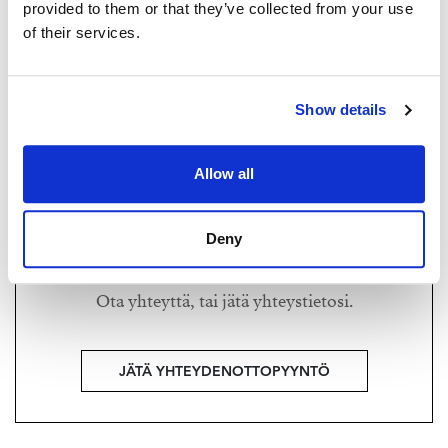
provided to them or that they’ve collected from your use
Strand Properties Oy
of their services.
TYTTI LAMPPU
040 067 7446 – jaana@strand.fi
tytti@strand.fi
+358 50 320 6061
Show details
Strand Properties,
Kiinteistönvälittäjä LKV, MyAT, sisustusstailaaja
Allow all
Deny
Haluatko lisätietoja?
Ota yhteyttä, tai jätä yhteystietosi.
JÄTÄ YHTEYDENOTTOPYYNTÖ