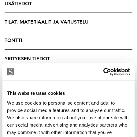
LISÄTIEDOT
Kaerla on monipuolinen ja viihtyisä asuinalue, jossa
peruspalvelut ovat lähellä. Päivittäistavarakauppa on
kävelyetäisyydellä, ja lähistöltä löytyy myös päiväkoti
TILAT, MATERIAALIT JA VARUSTELU
sekä koulu – esimerkiksi Kaerlan päiväkoti palvelee
alueen perheitä. Alueella on lisäksi hyvät
TONTTI
harrastusmahdollisuudet ja palvelut.
YRITYKSEN TIEDOT
Alue on rauhallinen ja asunnonostajien suosiossa,
lähellä kaupungin keskustan monipuolisia palveluita,
kulttuuria ja työmahdollisuuksia. Sujuvat
joukkoliikenneyhteydet tekevät arjen liikkumisesta
vaivatonta ilman omaa autoakin.
This website uses cookies
We use cookies to personalise content and ads, to
Olisiko tässä sinun uusi kotisi?
provide social media features and to analyse our traffic.
We also share information about your use of our site with
Esittelyt ja lisätiedot:
our social media, advertising and analytics partners who
Jaana Kylä-Kaila
may combine it with other information that you’ve
Kiinteistönvälittäjä LKV, LVV, KiAT