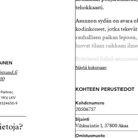
tehokkaasti.
Asunnon sydän on avara ol
kodinkoneet, jotka tekevät
rauhallisen paikan lepoon, 
luovat tilaan raikkaan ilme
Erityisenä lisänä asunnossa
AINEN
asuintilaa ja mahdollisuude
Näytä kokonaan
trand.fi
Asunto sijaitsee kolmannes
10
ympäröivään luontoon ja al
KOHTEEN PERUSTIEDOT
Partner,
Asunto Oy Toijalan Äykönpe
ä YKV, LKV
Kohdenumero
 3324650-9
tehty kattavasti remonttej
20506757
sauna, joka tarjoaa rentout
Sijainti
ietoja?
Vihkurintie 1, 37800 Akaa
Sijainti on ihanteellinen – 
alueella on hyvät ulkoilu
Omistusmuoto