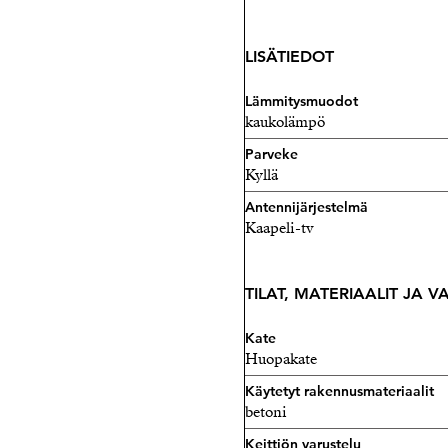
LISÄTIEDOT
Lämmitysmuodot
kaukolämpö
Parveke
Kyllä
Antennijärjestelmä
Kaapeli-tv
TILAT, MATERIAALIT JA 
Kate
Huopakate
Käytetyt rakennusmateriaalit
betoni
Keittiön varustelu