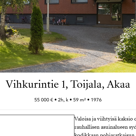
Vihkurintie 1, Toijala, Akaa
55 000 € • 2h, k • 59 m² • 1976
Valoisa ja viihtyisä kaksio
rauhallisen asuinalueen sy
kodikkaan pohjaratkaisun,