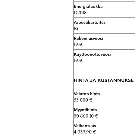
Energialuokka
D2018.
Asbestikartoitus
Ei
Rakennusvuosi
1976
Käyttöönottovuosi
1976
HINTA JA KUSTANNUKSE
Velaton hinta
55 000 €
Myyntihinta
50 660,10 €
Velkaosuus
4 339,90 €