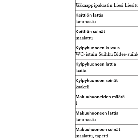
Jääkaappipakastin Liesi Liesit
Keittiön lattia
laminaatti
Keittiön seinät
maalattu
Kylpyhuoneen kuvaus
WC-istuin Suihku Bidee-suihku
Kylpyhuoneen lattia
laatta
Kylpyhuoneen seinät
kaakeli
Makuuhuoneiden määrä
1
Makuuhuoneen lattia
laminaatti
Makuuhuoneen seinät
maalattu, tapetti