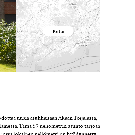
Kartta
 odottaa uusia asukkaitaan Akaan Toijalassa,
dämessä. Tämä 59 neliömetrin asunto tarjoaa
 jossa jokainen neliömetri on hyödynnetty