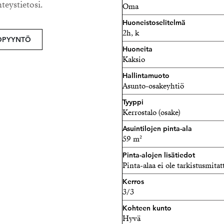
hteystietosi.
Oma
valinta niin ensiasunnon os
kodiksi.
Huoneistoselitelmä
2h, k
OPYYNTÖ
Asunto myydään vuokrattun
Huoneita
vuokrasopimuksella. Vuokr
Kaksio
Hallintamuoto
Tuukka Hakkarainen
Asunto-osakeyhtiö
Ylempi Kiinteistönvälittä
Tyyppi
Strand Properties Brand P
Kerrostalo (osake)
040 174 3010 – tuukka.hak
Asuintilojen pinta-ala
59 m²
Pinta-alojen lisätiedot
Pinta-alaa ei ole tarkistusmitat
Kerros
3/3
Kohteen kunto
Hyvä