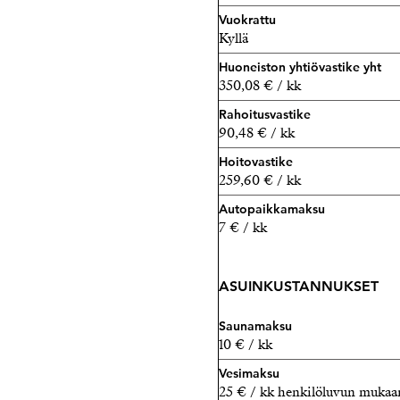
Vuokrattu
Kyllä
Huoneiston yhtiövastike yht
350,08 € / kk
Rahoitusvastike
90,48 € / kk
Hoitovastike
259,60 € / kk
Autopaikkamaksu
7 € / kk
ASUINKUSTANNUKSET
Saunamaksu
10 € / kk
Vesimaksu
25 € / kk henkilöluvun mukaa