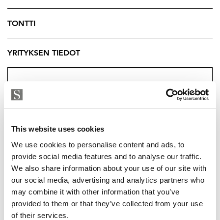
päärakennuksen lisäksi 60m2 talousrakennuksia.
Kiinteistölle tulee sähköliittymä. Aivan tontin rajalla
TONTTI
sijaitsee vesiosuuskunnan vesi- ja viemäriliittymät.
YRITYKSEN TIEDOT
Tämä lomakohde tarjoaa täydellisen pakopaikan arjen
kiireistä, tarjoten samalla kaikki modernit mukavuudet
keskellä kaunista suomalaista luontoa.
Kysy lisätietoja välittäjältä.
Tuukka Hakkarainen
This website uses cookies
Ylempi Kiinteistönvälittäjä, YKV LKV
We use cookies to personalise content and ads, to
Strand Properties Brand Partner
provide social media features and to analyse our traffic.
040 174 3010 – tuukka.hakkarainen@strand.fi
We also share information about your use of our site with
our social media, advertising and analytics partners who
may combine it with other information that you’ve
TUUKKA HAKKARAINEN
provided to them or that they’ve collected from your use
of their services.
tuukka.hakkarainen@strand.fi