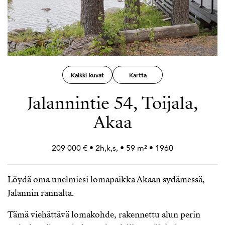
Kaikki kuvat
Kartta
Jalannintie 54, Toijala,
Akaa
209 000 € • 2h,k,s, • 59 m² • 1960
Löydä oma unelmiesi lomapaikka Akaan sydämessä,
Jalannin rannalta.
Tämä viehättävä lomakohde, rakennettu alun perin