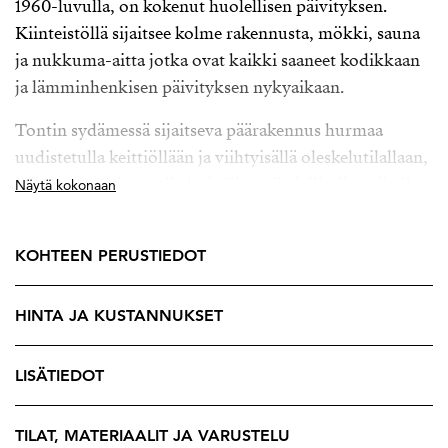
1960-luvulla, on kokenut huolellisen päivityksen.
Kiinteistöllä sijaitsee kolme rakennusta, mökki, sauna
ja nukkuma-aitta jotka ovat kaikki saaneet kodikkaan
ja lämminhenkisen päivityksen nykyaikaan.
Tontin sydämessä sijaitseva päärakennus hurmaa
uudistetulla keittiöllään ja viihtyisällä oleskelutilallaan,
joka avautuu katetulle kuistille – täydelliselle paikalle
Näytä kokonaan
nauttia aamukahvit luonnon rauhassa. Erillisessä
saunarakennuksessa löydät lempeät löylyt. Saunan
KOHTEEN PERUSTIEDOT
terassilta aukeaa upeat järvimaisemat.
Tämän 4000 m²:n tontin kruunaa oma ranta, joka
HINTA JA KUSTANNUKSET
tarjoaa yksityisen pääsyn järveen – täydellinen paikka
uimiseen, kalastukseen tai vain rauhallisten vesien
LISÄTIEDOT
tuijotteluun. Oma ranta luo ainutlaatuisen
mahdollisuuden nauttia Suomen luonnosta
TILAT, MATERIAALIT JA VARUSTELU
parhaimmillaan. Kaava mahdollistaa 80m2