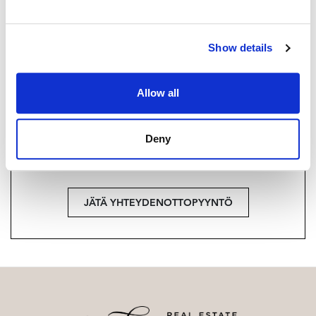
+358 40 174 3010
Strand Properties Brand Partner,
Show details
Ylempi kiinteistönvälittäjä YKV, LKV
Tuukka Hakkarainen LKV | 3324650-9
Allow all
Haluatko lisätietoja?
Deny
Ota yhteyttä, tai jätä yhteystietosi.
JÄTÄ YHTEYDENOTTOPYYNTÖ