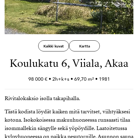
Kaikki kuvat
Kartta
Koulukatu 6, Viiala, Akaa
98 000 € • 2h+
k+
s • 69,70 m² • 1981
Rivitalokaksio isolla takapihalla.
Tästä kodista löydät kaiken mitä tarvitset, viihtyäksesi
kotona. Isokokoisessa makuuhuoneessa runsaasti tilaa
isommallekin sängylle sekä yöpöydille. Laatoitetussa
kylpyhuoneessa on paikka pesutornille. Asunnon sauna