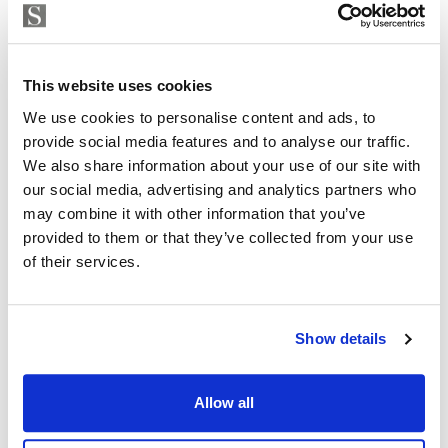
TILAT, MATERIAALIT JA VARUSTELU
TONTTI
This website uses cookies
We use cookies to personalise content and ads, to
TALOYHTIÖ
provide social media features and to analyse our traffic.
We also share information about your use of our site with
YRITYKSEN TIEDOT
our social media, advertising and analytics partners who
may combine it with other information that you’ve
provided to them or that they’ve collected from your use
Haluatko lisätietoja?
of their services.
Ota yhteyttä, tai jätä yhteystietosi.
Show details
JÄTÄ YHTEYDENOTTOPYYNTÖ
Allow all