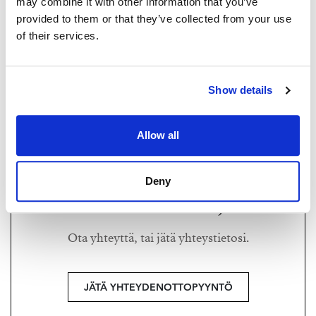
may combine it with other information that you’ve
provided to them or that they’ve collected from your use
of their services.
MAARIT RITARI
maarit@strand.fi
Show details
+358 40 589 7299
Strand Properties Brand Partner,
Allow all
Ylempi kiinteistönvälittäjä YKV, LKV, MJD
Maarit Ritari LKV | 3021022-8
Deny
Haluatko lisätietoja?
Ota yhteyttä, tai jätä yhteystietosi.
JÄTÄ YHTEYDENOTTOPYYNTÖ