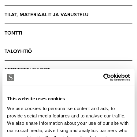
mm olohuoneen ja makuuhuoneen ovi liukuoveksi,
tämä parantaa tilan kalustettavuutta. Huoneiston
TILAT, MATERIAALIT JA VARUSTELU
makuuhuoneesta käynti kodinhoitohuoneen kautta
kylpyhuoneeseen. Asunnon pesuhuoneen lisäksi löytyy
TONTTI
mukavasti kodinhoito. Asunnon hintaan sisältyy
autopaikka joka on varustettu sähköauton
latauspistokkeella.
TALOYHTIÖ
Asunto on vuokrattu ja jos olet ajatellut
YRITYKSEN TIEDOT
sijoitusasunnon hankintaa olisi tässä sinulle sellainen
valmiina.
Sovi oma esittely
This website uses cookies
Maarit Ritari
We use cookies to personalise content and ads, to
kiinteistönvälittäjä LKV YKV MJD
provide social media features and to analyse our traffic.
We also share information about your use of our site with
Strad Brand Partner
our social media, advertising and analytics partners who
040 589 7299 - maarit@strand.fi