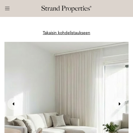
Takaisin kohdelistaukseen