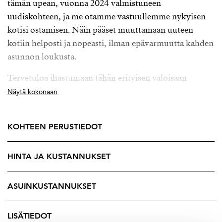
tämän upean, vuonna 2024 valmistuneen
uudiskohteen, ja me otamme vastuullemme nykyisen
kotisi ostamisen. Näin pääset muuttamaan uuteen
kotiin helposti ja nopeasti, ilman epävarmuutta kahden
asunnon loukusta.
Tervetuloa ihastumaan tähän erityisen valoisaan
kulmahuoneistoon Westendin arvostetulla
Näytä kokonaan
asuinalueella. Avara ja toimiva pohjaratkaisu tekee
arjesta sujuvaa, ja laadukkaat materiaalit viimeistelevät
KOHTEEN PERUSTIEDOT
kokonaisuuden.
Kodissa on hyvänkokoinen makuuhuone sekä tilava
HINTA JA KUSTANNUKSET
kylpyhuone, jonka yhteydessä oma sauna tarjoaa
täydelliset puitteet rentoutumiseen. Oleskelutiloista
ASUINKUSTANNUKSET
avautuu suuri ja viihtyisä parveke, jossa nautit valosta
ja ulkoilmasta pitkälle syksyyn.
LISÄTIEDOT