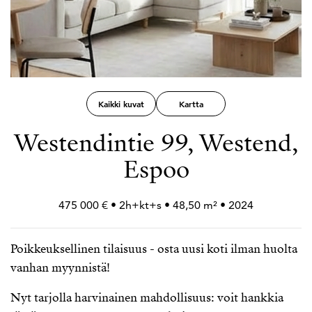
Kaikki kuvat
Kartta
Westendintie 99, Westend,
Espoo
475 000 € • 2h+
kt+
s • 48,50 m² • 2024
Poikkeuksellinen tilaisuus - osta uusi koti ilman huolta
vanhan myynnistä!
Nyt tarjolla harvinainen mahdollisuus: voit hankkia