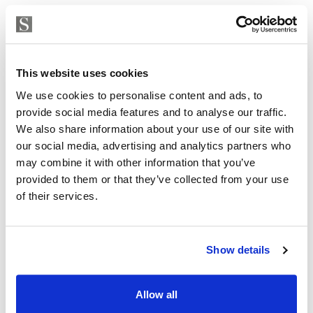
Sijainti on erinomainen: meri, palvelut ja sujuvat
bussiyhteydet ovat kaikki lähellä, tarjoten helppoa ja
TILAT, MATERIAALIT JA VARUSTELU
laadukasta asumista.
This website uses cookies
Tämä on aidosti ainutlaatuinen mahdollisuus yhdistää
TONTTI
vaivaton asunnonvaihto ja täysin uuden kodin edut -
We use cookies to personalise content and ads, to
muuttamaan pääset vaikka heti.
provide social media features and to analyse our traffic.
TALOYHTIÖ
We also share information about your use of our site with
Tule ja ihastu!
our social media, advertising and analytics partners who
YRITYKSEN TIEDOT
may combine it with other information that you’ve
provided to them or that they’ve collected from your use
of their services.
Haluatko lisätietoja?
Ota yhteyttä, tai jätä yhteystietosi.
Show details
JÄTÄ YHTEYDENOTTOPYYNTÖ
Allow all