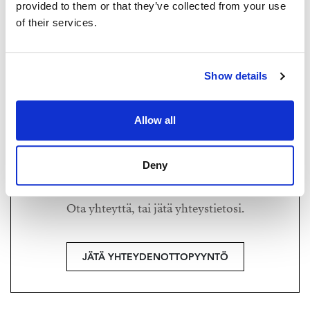
provided to them or that they’ve collected from your use
of their services.
MAARIT RITARI
maarit@strand.fi
+358 40 589 7299
Show details
Strand Properties Brand Partner,
Ylempi kiinteistönvälittäjä YKV, LKV, MJD
Allow all
Maarit Ritari LKV | 3021022-8
Deny
Haluatko lisätietoja?
Ota yhteyttä, tai jätä yhteystietosi.
JÄTÄ YHTEYDENOTTOPYYNTÖ