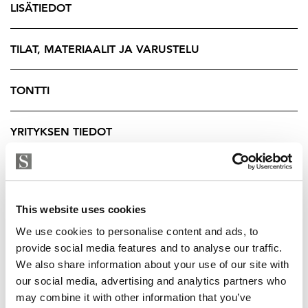
pääsee
LISÄTIEDOT
Tilava mökki on suunniteltu mukavuus ja
käytännöllisyys edellä: hyvät oleskelutilat, hyvin
TILAT, MATERIAALIT JA VARUSTELU
varusteltu keittiö, useita makuupaikkoja sekä sauna ja
terassin poreamme takaavat onnistuneen loman niin
TONTTI
pienille kuin suuremmillekin ryhmille.
YRITYKSEN TIEDOT
Tartu tilaisuuteen ja hanki oman mökkisi Suomen
suosituimpiin matkailukohteisiin kuuluvasta
Himoksesta.
Maarit Ritari
This website uses cookies
Kiinteistönvälittäjä LKV, YKV, MJD
We use cookies to personalise content and ads, to
Strand Properties Brand Partner
provide social media features and to analyse our traffic.
0405897299 - maarit@strand.fi
We also share information about your use of our site with
our social media, advertising and analytics partners who
may combine it with other information that you’ve