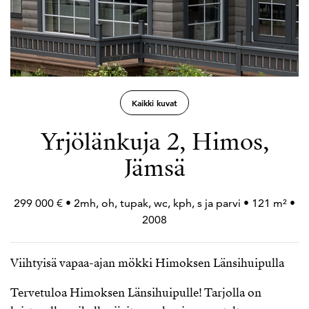
Kaikki kuvat
Yrjölänkuja 2, Himos,
Jämsä
299 000 € • 2mh, oh, tupak, wc, kph, s ja parvi • 121 m² •
2008
Viihtyisä vapaa-ajan mökki Himoksen Länsihuipulla
Tervetuloa Himoksen Länsihuipulle! Tarjolla on