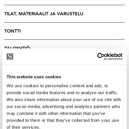
taloyhtiössä aivan veden äärellä. Yhtiöstä on pidetty
erinomaista huolta vuosien varrella, mikä näkyy sekä
TILAT, MATERIAALIT JA VARUSTELU
yleisilmeessä että tehdyissä parannuksissa. Tämä on
huoleton valinta myös tulevaisuutta ajatellen.
TONTTI
Taloyhtiön rantasauna kruunaa kokonaisuuden – täällä
TALOYHTIÖ
nautit pehmeistä löylyistä suoraan järvimaisemassa ja
rentoudut ulkoporeammeessa vuoden ympäri. Oma
laituri ja rantaympäristö tarjoavat täydelliset puitteet
YRITYKSEN TIEDOT
niin kesäpäivien viettoon kuin talvisiin avantohetkiin.
This website uses cookies
Arkea sujuvoittavat myös erinomaiset
We use cookies to personalise content and ads, to
pysäköintimahdollisuudet: asunnolle kuuluu kaksi
provide social media features and to analyse our traffic.
We also share information about your use of our site with
autopaikkaa, joista toinen on katospaikka sähköauton
our social media, advertising and analytics partners who
latausmahdollisuudella. Tämä tuo asumiseen
may combine it with other information that you’ve
vaivattomuutta ja vastaa myös tulevaisuuden tarpeisiin.
provided to them or that they’ve collected from your use
of their services.