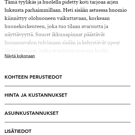
Tämä tyylikäs ja huolella pidetty koti tarjoaa arjen
luksusta parhaimmillaan. Heti sisään astuessa huomio
kiinnittyy olohuoneen vaikuttavaan, korkeaan
huonekorkeuteen, joka tuo tilaan avaruutta ja
näyttävyyttä. Suuret ikkunapinnat päästävät
luonnonvalon tulvimaan sisään ja kehystävät upeat
järvimaisemat, jotka avautuvat suoraan kodin
Näytä kokonaan
sydämestä – maisema, joka elää vuodenaikojen
mukana ja tekee asumisesta aidosti elämyksellistä.
KOHTEEN PERUSTIEDOT
Kodin pohjaratkaisu on toimiva ja mukautuu erilaisiin
elämäntilanteisiin. Tilat on suunniteltu viihtymiseen ja
HINTA JA KUSTANNUKSET
yhdessäoloon, mutta tarjoavat myös rauhaa ja omaa
tilaa sitä kaipaaville. Laadukkaat materiaalit, ajaton
värimaailma ja huolellinen ylläpito tekevät
ASUINKUSTANNUKSET
kokonaisuudesta viimeistellyn ja helposti lähestyttävän.
LISÄTIEDOT
Asunto sijaitsee arvostetussa ja hyvin hoidetussa