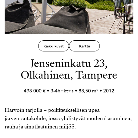
Kaikki kuvat
Kartta
Jenseninkatu 23,
Olkahinen, Tampere
498 000 € • 3-4h+
kt+
s • 88,50 m² • 2012
Harvoin tarjolla – poikkeuksellisen upea
järvenrantakohde, jossa yhdistyvät moderni asuminen,
rauha ja ainutlaatuinen miljöö.