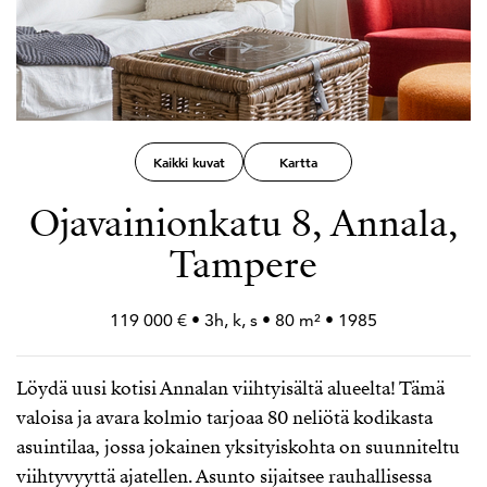
Kaikki kuvat
Kartta
Ojavainionkatu 8, Annala,
Tampere
119 000 € • 3h, k, s • 80 m² • 1985
Löydä uusi kotisi Annalan viihtyisältä alueelta! Tämä
valoisa ja avara kolmio tarjoaa 80 neliötä kodikasta
asuintilaa, jossa jokainen yksityiskohta on suunniteltu
viihtyvyyttä ajatellen. Asunto sijaitsee rauhallisessa