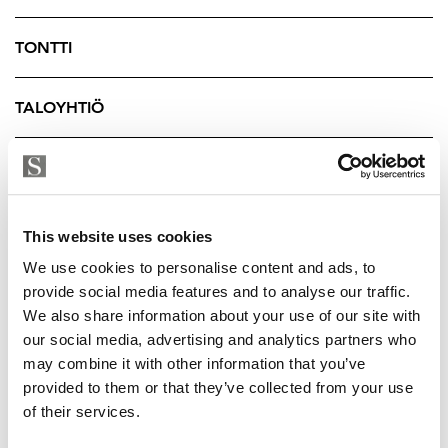
yhdistyvät rauhallinen asuminen ja kaupungin
tarjoamat edut täydellisellä tavalla.
TONTTI
Tämä koti odottaa nyt uusia asukkaita, jotka arvostavat
TALOYHTIÖ
laadukasta asumista, hyvää sijaintia ja viihtyisää
yhteisöllisyyttä.
YRITYKSEN TIEDOT
Tuukka Hakkarainen
Ylempi Kiinteistönvälittäjä, YKV LKV
This website uses cookies
Strand Properties Brand Partner
040 174 3010 – tuukka.hakkarainen@strand.fi
We use cookies to personalise content and ads, to
provide social media features and to analyse our traffic.
We also share information about your use of our site with
our social media, advertising and analytics partners who
may combine it with other information that you’ve
provided to them or that they’ve collected from your use
of their services.