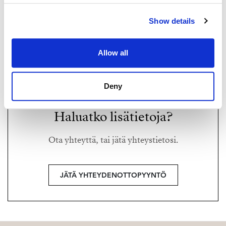
TUUKKA HAKKARAINEN
Show details
tuukka.hakkarainen@strand.fi
+358 40 174 3010
Allow all
Strand Properties Brand Partner,
Ylempi kiinteistönvälittäjä YKV, LKV
Tuukka Hakkarainen LKV | 3324650-9
Deny
Haluatko lisätietoja?
Ota yhteyttä, tai jätä yhteystietosi.
JÄTÄ YHTEYDENOTTOPYYNTÖ