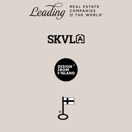
tilaisuuteen ja tee tästä talosta uusi kotisi, jossa voit
luoda unohtumattomia muistoja vuosiksi eteenpäin.
Tuukka Hakkarainen
Ylempi Kiinteistönvälittäjä, YKV LKV
Strand Properties Brand Partner
040 174 3010 – tuukka.hakkarainen@strand.fi