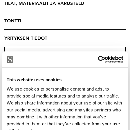
TILAT, MATERIAALIT JA VARUSTELU
Kolme makuuhuonetta tarjoavat rauhalliset puitteet
lepoon. Kodin tilat ovat suunniteltu siten, että ne on
helppo muokata omien tarpeiden mukaan. Asunnon
TONTTI
ylimmässä kerroksessa sijaitseva aulatilasta saa helposti
yhden lisähuoneen.
YRITYKSEN TIEDOT
Talon kruunaa upea saunaosasto, jossa voit rentoutua
kiireisen päivän päätteeksi. Saunan yhteydessä on kaksi
suihkua. Tilavassa kodinhoitohuoneessa kelpaa
pyörittää pyykkihuoltoa.
This website uses cookies
Talossa on tehty useita remontteja vuosien varrella,
We use cookies to personalise content and ads, to
mukaan lukien sähkö- ja käyttövesiputkiston
provide social media features and to analyse our traffic.
uusiminen sekä keittiön, wc:n ja saunaosaston
We also share information about your use of our site with
päivitykset. Kellari- sekä yläkerrassa on varaukset
our social media, advertising and analytics partners who
kahdelle lisä wc tilalle. Asunnon osa remonteista on
may combine it with other information that you’ve
provided to them or that they’ve collected from your use
kesken, mutta remonttitaitoinen viimeistelee paikat
TUUKKA HAKKARAINEN