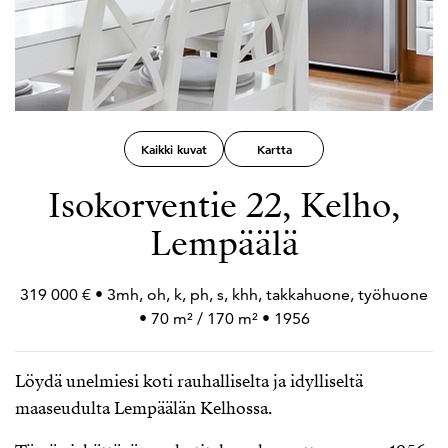
Kaikki kuvat
Kartta
Isokorventie 22, Kelho,
Lempäälä
319 000 € • 3mh, oh, k, ph, s, khh, takkahuone, työhuone
• 70 m² / 170 m² • 1956
Löydä unelmiesi koti rauhalliselta ja idylliseltä
maaseudulta Lempäälän Kelhossa.