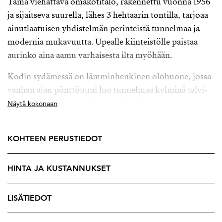
Tämä viehättävä omakotitalo, rakennettu vuonna 1956
ja sijaitseva suurella, lähes 3 hehtaarin tontilla, tarjoaa
ainutlaatuisen yhdistelmän perinteistä tunnelmaa ja
modernia mukavuutta. Upealle kiinteistölle paistaa
aurinko aina aamu varhaisesta ilta myöhään.
Kodin sydämessä on lämminhenkinen olohuone, jossa
vanhan ajan pönttöuuni luo tunnelmaa kylminä talvi-
iltoina. Lisäksi talosta löytyy kellarikerroksesta
Näytä kokonaan
erillinen takkahuone, joka kutsuu viettämään aikaa
perheen ja ystävien kesken. Takkahuone on
KOHTEEN PERUSTIEDOT
raakabetonilla, ja tilojan pinnat pystyy remontoimaan
omien mieltymysten mukaan. Sähkölämmityksen ja
HINTA JA KUSTANNUKSET
ilmalämpöpumpun ansiosta talon lämmitys on
tehokasta ja energiatehokasta.
LISÄTIEDOT
Keittiö on varustettu nykyaikaisilla kodinkoneilla, ja se
on suunniteltu toimivaksi sydämeksi kodin arkeen.