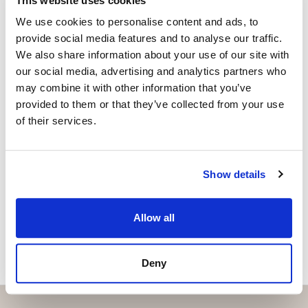
This website uses cookies
TILAT, MATERIAALIT JA VARUSTELU
Alakerrassa on arjen pyykkihuoltoa helpottamassa
We use cookies to personalise content and ads, to
erillinen kodinhoitohuone. Lisäksi lämmintä varasto
provide social media features and to analyse our traffic.
tilaa löytyy hyvin.
TONTTI
We also share information about your use of our site with
our social media, advertising and analytics partners who
Omalla 8920m2 tontilla on hyvin tilaa hoitaa
may combine it with other information that you’ve
YRITYKSEN TIEDOT
puutarhaa sekä lapsien leikkiä leikkejään. Pihassa on
provided to them or that they’ve collected from your use
lisäksi erillinen tynnyrisauna, kesäkeittiö , varasto sekä
of their services.
kasvihuone.
Haluatko lisätietoja?
Tämä ihastuttava koti kannattaa ehdottomasti nähdä
Ota yhteyttä, tai jätä yhteystietosi.
Show details
paikan päällä.
Tuukka Hakkarainen
Allow all
JÄTÄ YHTEYDENOTTOPYYNTÖ
Ylempi Kiinteistönvälittäjä, YKV LKV
Strand Properties Brand Partner
Deny
040 174 3010 – tuukka.hakkarainen@strand.fi