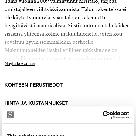
Tämä vuonna 2009 valmistunut hirsitalo, tarjoaa
omistajalleen viihtyisää asumista. Talon rakenteissa ei
ole käytetty muovia, vaan talo on rakennettu
hengittävästä materiaalista. Siistikuntoinen talo kätkee
sisäänsä yhteensä kolme makuuhuonetta, joten koti
soveltuu hyvin isommallekin perheelle.
Makuuhuoneiden lisäksi erillinen takkahuone on
mahdollista muuttaa tarvittaessa makuuhuoneeksi.
Näytä kokonaan
Yläkerran olohuone, ruokatila ja keittiö ovat kaikki
yhtä isoa tilaa. Keittiössä on lämmön lähteenä sekä
KOHTEEN PERUSTIEDOT
ruuan valmistamiseen puuhella. Maalämmön ansiosta
asunnon lämmityskustannukset saadaan pidettyä
HINTA JA KUSTANNUKSET
edullisina. Ruokailutilasta on kulku parvekkeelle.
Parveke toimii kesäisin lisähuoneena, missä on reilusti
tilaa niin grillille kuin pihakalusteillekkin. Parvekkeelta
LISÄTIEDOT
aukeaa upeat pelto ja järvi maisemat.