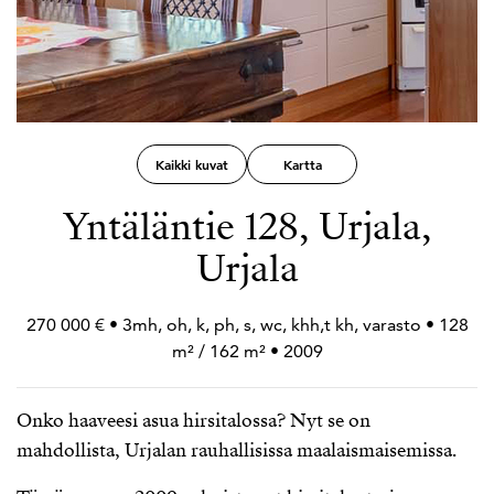
Kaikki kuvat
Kartta
Yntäläntie 128, Urjala,
Urjala
270 000 € • 3mh, oh, k, ph, s, wc, khh,t kh, varasto • 128
m² / 162 m² • 2009
Onko haaveesi asua hirsitalossa? Nyt se on
mahdollista, Urjalan rauhallisissa maalaismaisemissa.