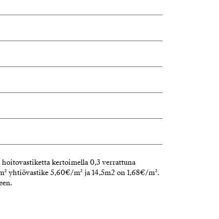
hoitovastiketta kertoimella 0,3 verrattuna
4m² yhtiövastike 5,60€/m² ja 14,5m2 on 1,68€/m².
een.