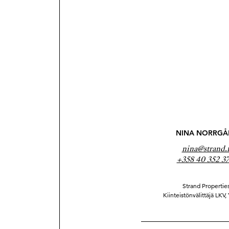
NINA NORRGÅ
nina@strand.f
+358 40 352 3
Strand Properties
Kiinteistönvälittäjä LKV,