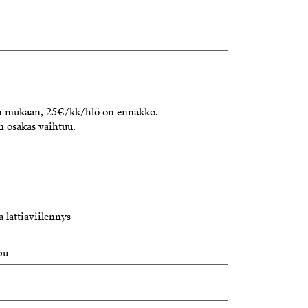
en mukaan, 25€/kk/hlö on ennakko.
n osakas vaihtuu.
a lattiaviilennys
pu