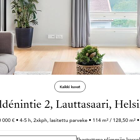
Kaikki kuvat
dénintie 2, Lauttasaari, Hels
 000 € • 4-5 h, 2xkph, lasitettu parveke • 114 m² / 128,50 m² 
Ihastuttava ylimmän kerrok