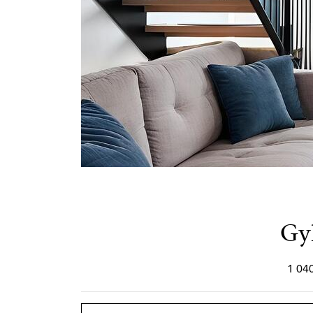
Gyl
1 040