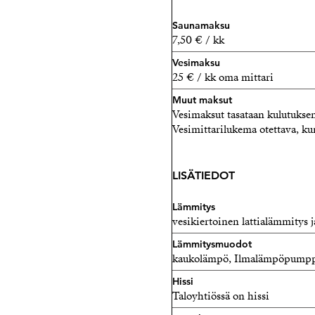
Saunamaksu
7,50 € / kk
Vesimaksu
25 € / kk oma mittari
Muut maksut
Vesimaksut tasataan kulutuks
Vesimittarilukema otettava, ku
LISÄTIEDOT
Lämmitys
vesikiertoinen lattialämmitys j
Lämmitysmuodot
kaukolämpö, Ilmalämpöpump
Hissi
Taloyhtiössä on hissi