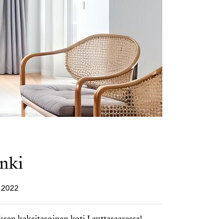
inki
• 2022
sen kaksitasoinen koti Lauttasaaressa!