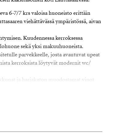
va 6-7/7 krs valoisa huoneisto erittäin
uttasaaren viehättävässä ympäristössä, aivan
iihtymisen. Kuudennessa kerroksessa
ja olohuone sekä yksi makuuhuoneista.
itetulle parvekkeelle, josta avautuvat upeat
sta kerroksista löytyvät modernit wc/
kkunat ja harjakaton muodostamat vinot
otunnelmaa modernin rakennuksen
roksiin on omat sisäänkäynnit ja hissi kulkee
tohalliin saakka.
u kaksi ilmalämpöpumppua (molempiin
t asumismukavuutta.
la ja taloyhtiön tekniikka on viimeisintä