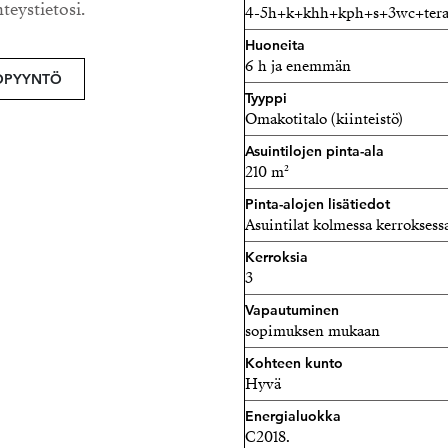
hteystietosi.
4-5h+k+khh+kph+s+3wc+teras
miljööstään, yhteisöllisyy
kodissa yhdistyvät rauhall
Huoneita
6 h ja enemmän
kaupungin palveluihin.
OPYYNTÖ
Tyyppi
Oma tontti tuo asumiseen va
Omakotitalo (kiinteistö)
tarjoaa viihtyisät puitteet
Asuintilojen pinta-ala
210 m²
Koti vapautuu tarvittaessa
Pinta-alojen lisätiedot
joustavasti ilman pitkää 
Asuintilat kolmessa kerroksess
yhdistelmä sijaintia, tunnel
Kerroksia
3
Tervetuloa ihastumaan – tä
Vapautuminen
Kysy lisätietoja välittäjältä.
sopimuksen mukaan
Kohteen kunto
Tuukka Hakkarainen
Hyvä
Ylempi Kiinteistönvälittä
Energialuokka
Strand Properties Brand P
C2018.