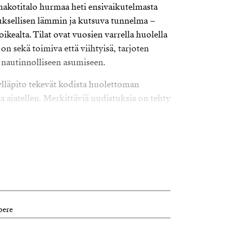
kotitalo hurmaa heti ensivaikutelmasta
uksellisen lämmin ja kutsuva tunnelma –
oikealta. Tilat ovat vuosien varrella huolella
on sekä toimiva että viihtyisä, tarjoten
a nautinnolliseen asumiseen.
 ylläpito tekevät kodista huolettoman
a ajatellen. Merkittäviä uudistuksia on tehty
on kuntokartoitettu, mikä tuo ostajalle
llisyys ja viihtyisyys: tilat jakautuvat
oten runsaasti mahdollisuuksia niin perhe-
i harrastamiseen. Tunnelmaa luovat muun
 harmoninen, kodikas sisustus. Jokainen
smukavuutta.
pere
a luokkaansa – alue on tunnettu arvostetusta