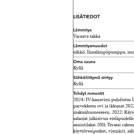
LISÄTIEDOT
Lämmitys
Varaava takka
Lämmitysmuodot
sähkö, Ilmalämpöpumppu, mu
Oma sauna
Kyllä
Sähköliittymä siirtyy
Kyllä
Tehdyt remontit
2024: IV-kanavien puhdistus U
parvekkeen ovi ja ikkunat 2022
makuuhuoneeseen. 2022: Räystää
salaojat julkisivun eteläpuolell
asuintilaksi 2011: Terassi rake
käyttövesiputket, viemärit, säh