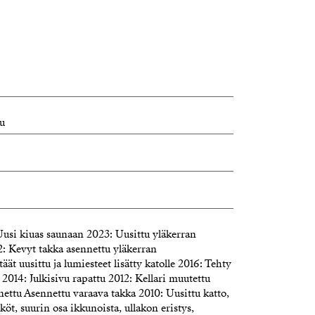
u
usi kiuas saunaan 2023: Uusittu yläkerran
: Kevyt takka asennettu yläkerran
t uusittu ja lumiesteet lisätty katolle 2016: Tehty
e 2014: Julkisivu rapattu 2012: Kellari muutettu
nnettu Asennettu varaava takka 2010: Uusittu katto,
köt, suurin osa ikkunoista, ullakon eristys,