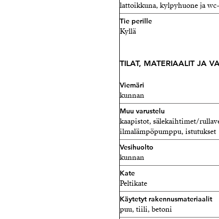
lattoikkuna, kylpyhuone ja wc-
Tie perille
Kyllä
TILAT, MATERIAALIT JA 
Viemäri
kunnan
Muu varustelu
kaapistot, sälekaihtimet/rullav
ilmalämpöpumppu, istutukset
Vesihuolto
kunnan
Kate
Peltikate
Käytetyt rakennusmateriaalit
puu, tiili, betoni