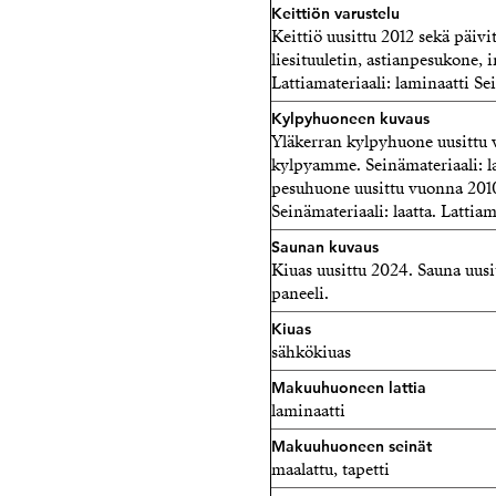
Keittiön varustelu
Keittiö uusittu 2012 sekä päivi
liesituuletin, astianpesukone, i
Lattiamateriaali: laminaatti Sei
Kylpyhuoneen kuvaus
Yläkerran kylpyhuone uusittu v
kylpyamme. Seinämateriaali: laa
pesuhuone uusittu vuonna 2010.
Seinämateriaali: laatta. Lattiam
Saunan kuvaus
Kiuas uusittu 2024. Sauna uusit
paneeli.
Kiuas
sähkökiuas
Makuuhuoneen lattia
laminaatti
Makuuhuoneen seinät
maalattu, tapetti