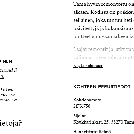
Tämä hyvin remontoitu oma
alkaen. Kodissa on poikke
sellainen, joka tuntuu heti 
päivitettyjä ja kokonaisuus 
puitteet sujuvaan arkeen j
Laajat remontit ja jatkuva
valinnan myös tulevaisuutt
AINEN
kattavasti, ja kokonaisuus 
Näytä kokonaan
trand.fi
lisäturvaa ja mielenrauhaa.
10
Kodissa yhdistyvät käytännö
KOHTEEN PERUSTIEDOT
Partner,
useampaan kerrokseen tarj
ä YKV, LKV
Kohdenumero
 3324650-9
elämään kuin etätyöhön ta
21731758
muassa varaava takka sekä
Sijainti
yksityiskohta tukee asumi
ietoja?
Koukkarinkatu 25, 33270 Tam
Sijainti Pispalassa on oma
Huoneistoselitelmä