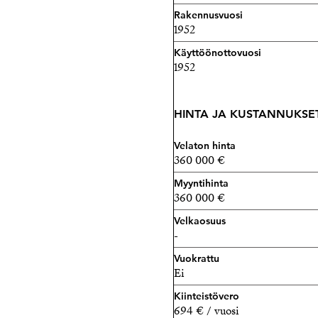
040 174 3010 – tuukka.hak
Rakennusvuosi
1952
Käyttöönottovuosi
1952
HINTA JA KUSTANNUKSE
Velaton hinta
360 000 €
Myyntihinta
360 000 €
Velkaosuus
-
Vuokrattu
Ei
Kiinteistövero
694 € / vuosi