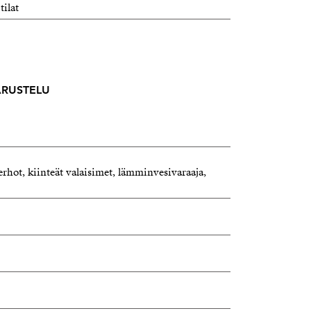
tilat
VARUSTELU
erhot, kiinteät valaisimet, lämminvesivaraaja,