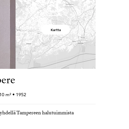
Kartta
pere
210 m² • 1952
i yhdellä Tampereen halutuimmista