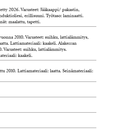
tetty 2026. Varusteet: Jääkaappi/ pakastin,
nduktioliesi, erillisuuni. Työtaso: laminaatti.
nät: maalattu, tapetti.
uonna 2010. Varusteet: suihku, lattialämmitys,
tta. Lattiamateriaali: kaakeli. Alakerran
 Varusteet: suihku, lattialämmitys.
ateriaali: kaakeli.
tu 2010. Lattiamateriaali: laatta. Seinämateriaali: