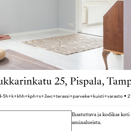
kkarinkatu 25, Pispala, Tam
 4-5h+
k+
khh+
kph+
s+
3wc+
terassi+
parveke+
kuisti+
varasto • 
Ihastuttava ja kodikas kot
asuinalueista.