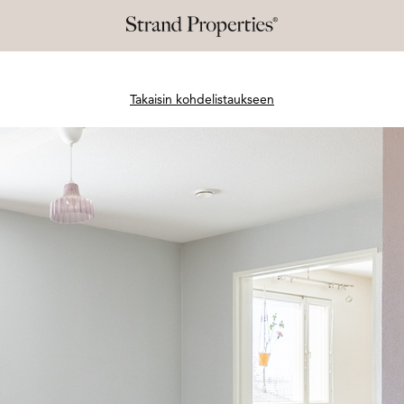
Takaisin kohdelistaukseen