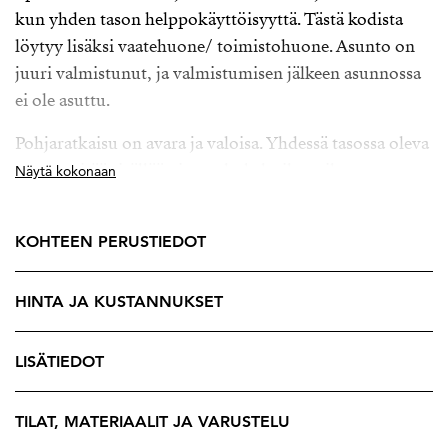
kun yhden tason helppokäyttöisyyttä. Tästä kodista
löytyy lisäksi vaatehuone/ toimistohuone. Asunto on
juuri valmistunut, ja valmistumisen jälkeen asunnossa
ei ole asuttu.
Pohjaratkaisu on avara ja valoisa. Yhdessä tasossa oleva
asunto pitää sisällään ison oleskelutilan, tilavan
Näytä kokonaan
keittiön, neljä makuuhuonetta, toimistohuone, saunan
sekä kodinhoitohuoneen. Keittiössä on runsaasti
KOHTEEN PERUSTIEDOT
kaappitilaa. Keittiö on suunniteltu vastaamaan
nykypäivän tarpeita. Olohuoneessa voi rentoutua
HINTA JA KUSTANNUKSET
takkatulta tai televisiota katsellen. Olohuoneessa
varaus takalle. Olohuoneesta on kulku terassille.
LISÄTIEDOT
Käytännöllinen ja tilava kodinhoitohuone takaa, että
arjen pyykkihuollon hoitaminen sujuu vaivattomasti.
TILAT, MATERIAALIT JA VARUSTELU
Kodinhoitohuoneesta on kulku suoraan ulos. Niin