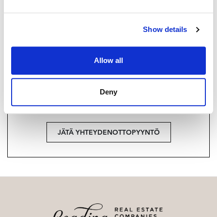
+358 40 174 3010
Strand Properties Brand Partner,
Show details
Ylempi kiinteistönvälittäjä YKV, LKV
Tuukka Hakkarainen LKV | 3324650-9
Allow all
Haluatko lisätietoja?
Deny
Ota yhteyttä, tai jätä yhteystietosi.
JÄTÄ YHTEYDENOTTOPYYNTÖ