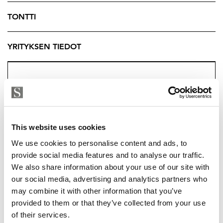
ikään kodinhoitohuoneesta löytyy pesutornille paikka.
Kylpyhuoneessa on kaksi suihkua, ja saunaankin
TONTTI
mahtuu mainiosti loikoilemaan yhdessä tai erikseen.
YRITYKSEN TIEDOT
Loistava sijainti lapsiystävällisellä asuinalueella
perheelle, joka arvostaa luontoa sekä rauhaa. Toijalan
uusi koulu rakennetaan avain kiinteistön välittömään
läheisyyteen. Tästä kodista saat unelmiesi asuinpaikan.
Talon yhteydessä on autokatos.
Kysy lisätietoja välittäjältä.
This website uses cookies
We use cookies to personalise content and ads, to
Tuukka Hakkarainen
provide social media features and to analyse our traffic.
Ylempi Kiinteistönvälittäjä, YKV LKV
We also share information about your use of our site with
Strand Properties Brand Partner
our social media, advertising and analytics partners who
040 174 3010 – tuukka.hakkarainen@strand.fi
may combine it with other information that you’ve
TUUKKA HAKKARAINEN
provided to them or that they’ve collected from your use
tuukka.hakkarainen@strand.fi
of their services.