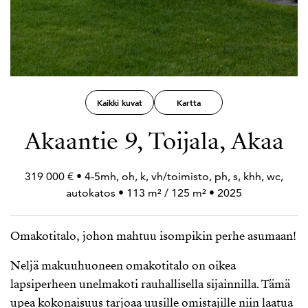
Kaikki kuvat
Kartta
Akaantie 9, Toijala, Akaa
319 000 € • 4-5mh, oh, k, vh/toimisto, ph, s, khh, wc,
autokatos • 113 m² / 125 m² • 2025
Omakotitalo, johon mahtuu isompikin perhe asumaan!
Neljä makuuhuoneen omakotitalo on oikea
lapsiperheen unelmakoti rauhallisella sijainnilla. Tämä
upea kokonaisuus tarjoaa uusille omistajille niin laatua