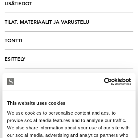
arjesta, jonka tämän kodin tilaratkaisut mahdollistavat.
LISÄTIEDOT
Talo on rakennettu 1950-luvulla ja laajennettu 1969 ja
1984. Taloon on tehty paljon perusparannuksia 2016 ja
TILAT, MATERIAALIT JA VARUSTELU
sen jälkeen mm. käyttövesiputket, viemärit ja sähköjä
uusittu.
TONTTI
Sisääntulokerroksesta löydät valoisan ja tilavan
ESITTELY
avokeittiön saarekkeella sekä olohuoneen, johon
mahtuu hienosti suurempikin ruokaryhmä. Tämä
pohjaratkaisu onkin erityisen toimiva, yhteiset tilat
YRITYKSEN TIEDOT
ovat lähekkäin ilman tiloja erottelevia ovia, joten
perheen yhdessäolo on mutkatonta myös arkisten
askareiden lomassa. Alakerrassa sijaitsee lisäksi
This website uses cookies
päämakuuhuone, erillinen wc/kodinhoitotila ja
We use cookies to personalise content and ads, to
vaatehuone. Yläkerta muovautuu erityisen tilavan
provide social media features and to analyse our traffic.
aulan/takkahuoneen ympärille, josta on käynti myös
We also share information about your use of our site with
parvekkeelle. Täältä löydät lisäksi kaksi reilun kokoista
our social media, advertising and analytics partners who