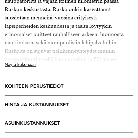
kauppatorilta ja vajaan kolmen kilometrin päässä
Ruskon keskustasta. Rusko onkin kasvattanut
suosiotaan menneinä vuosina erityisesti
lapsiperheiden keskuudessa ja täältä löytyykin
erinomaiset puitteet rauhalliseen arkeen, luonnosta
nauttimiseen sekä monipuolisiin lähipalveluihin.
Ruskolta on sujuvat tieliikenneyhteydet muihin
ympäryskuntiin sekä kaupunkeihin ja Fölialueen
Näytä kokonaan
ansioista myös julkisen liikenteen turvin matkustaa
kätevästi töihin, vaikka Turkuun, lähimmälle
bussipysäkille on matkaa vain n. 50 m.
KOHTEEN PERUSTIEDOT
Tässä sijainnissa luonto on läsnä ihan jokaisessa kodin
HINTA JA KUSTANNUKSET
tilassa.
Kaksikerroksista omakotitaloa ympäröi vehreä
puutarha. Täällä pääset nauttimaan omasta rauhasta,
ASUINKUSTANNUKSET
puutarhan kuopsuttamisesta sekä käytännöllisestä