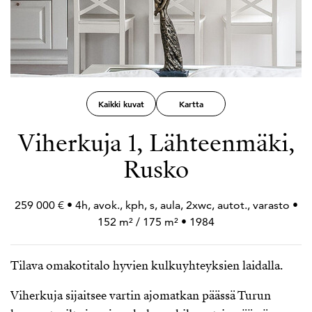
Kaikki kuvat
Kartta
Viherkuja 1, Lähteenmäki,
Rusko
259 000 € • 4h, avok., kph, s, aula, 2xwc, autot., varasto •
152 m² / 175 m² • 1984
Tilava omakotitalo hyvien kulkuyhteyksien laidalla.
Viherkuja sijaitsee vartin ajomatkan päässä Turun