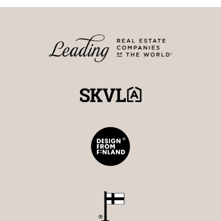
Asta Lumento
asta@strand.fi
0452293492