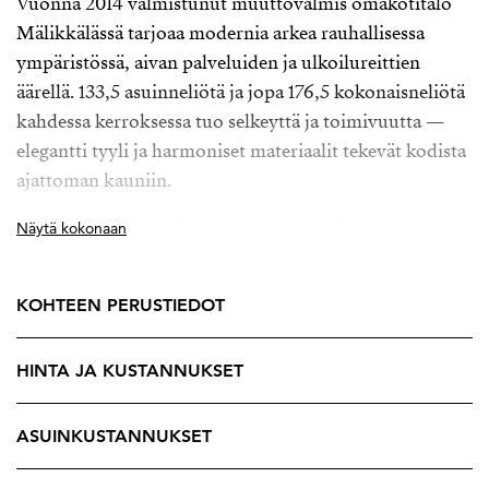
Vuonna 2014 valmistunut muuttovalmis omakotitalo
Mälikkälässä tarjoaa modernia arkea rauhallisessa
ympäristössä, aivan palveluiden ja ulkoilureittien
äärellä. 133,5 asuinneliötä ja jopa 176,5 kokonaisneliötä
kahdessa kerroksessa tuo selkeyttä ja toimivuutta —
elegantti tyyli ja harmoniset materiaalit tekevät kodista
ajattoman kauniin.
Alakerran oleskelutilat hurmaavat valolla ja
Näytä kokonaan
avaruudella. Suuret ikkunat ja harjaan asti nouseva
huonekorkeus ovat kodin kruunu ja varaavan
KOHTEEN PERUSTIEDOT
takkatulen lämpö luo tunnelmaa yhteisiin hetkiin.
Avokeittiö oleskelutilojen yhteydessä on suunniteltu
HINTA JA KUSTANNUKSET
arjen sujuvuus edellä. Kestävät kivitasot, runsaat
säilytystilat ja tilava saareke luovat puitteet perheen
yhteiseen kokkailuun.
ASUINKUSTANNUKSET
Molemmissa kerroksissa sijaitsevat kylpyhuoneet