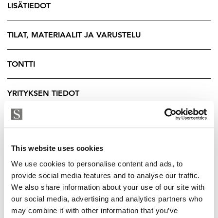
LISÄTIEDOT
lisäävät arjen joustavuutta. Saunaosasto tarjoaa
täydellisen paikan rauhoittua ja erillinen wc sekä tilava
kodinhoitohuone omalla sisäänkäynnillä tekevät
TILAT, MATERIAALIT JA VARUSTELU
kodista käytännöllisen.
TONTTI
Tasainen 957 neliön tontti tarjoaa suojaisan takapihan,
jossa on tilaa leikkiin, oleskeluun ja puutarhanhoitoon.
YRITYKSEN TIEDOT
Tontti on mahdollista lunastaa omaksi ja vuosivuokra
on hyvin maltillinen 1921,60 euroa vuodessa. Suuri
terassi kutsuu nauttimaan kesäpäivistä ja
kokonaisuuden kruunaa oma ulkoporeamme —
täydellinen paikka rentoutua vuoden ympäri.
This website uses cookies
We use cookies to personalise content and ads, to
Energiatehokas maalämpö ja vesikiertoinen
provide social media features and to analyse our traffic.
lattialämmitys pitävät kodin miellyttävänä kaikkina
We also share information about your use of our site with
vuodenaikoina ja ilmalämpöpumppu tarjoaa
our social media, advertising and analytics partners who
helpotusta kesähelteillä. Lämmin autotalli ja autokatos
may combine it with other information that you’ve