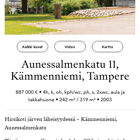
Kaikki kuvat
Video
Kartta
Aunessalmenkatu 11,
Kämmenniemi, Tampere
887 000 € • 4h, k, oh, kph/wc, ph, s, 2xwc, aula ja
takkahuone • 242 m² / 319 m² • 2003
Hirsikoti järven läheisyydessä – Kämmenniemi,
Aunessalmenkatu