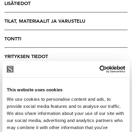
LISÄTIEDOT
Yläkerrassa makuuhuoneiden lisäksi sijaitsee viihtyisä
aulatila, josta on käynti parvekkeelle. Parvekkeelta voi
ihailla kauniita näkymiä kohti Näsijärviä.
TILAT, MATERIAALIT JA VARUSTELU
Kellarikerros tarjoaa kodille aivan oman tunnelmallisen
TONTTI
lisänsä. Sieltä löytyy upea viinikellari sekä viihtyisä
oleskelutila, jossa avotakka luo lämpöä ja tunnelmaa.
YRITYKSEN TIEDOT
Tämä tila sopii erinomaisesti esimerkiksi
rentoutumiseen, harrastuksiin tai ystävien
illanviettoon.
Pihapiiri on kauniisti hoidettu ja aidattu, mikä luo
This website uses cookies
kokonaisuuteen yksityisyyttä ja viihtyisyyttä. Pihasta
We use cookies to personalise content and ads, to
löytyy lisäksi iso lämmin autotalli sekä autokatos, jotka
provide social media features and to analyse our traffic.
tuovat arkeen käytännöllisyyttä ja tarjoavat hyvin tilaa
We also share information about your use of our site with
autoille, harrastusvälineille ja säilytykselle.
our social media, advertising and analytics partners who
may combine it with other information that you’ve
Kiinteistöllä on lisäksi rantaoikeus Näsijärveen, ja