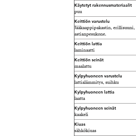
Käytetyt rakennusmateriaalit
puu
Keittiön varustelu
Jääkaappipakastin, erillisuuni, 
astianpesukone.
Keittiön lattia
laminaatti
Keittiön seinät
maalattu
Kylpyhuoneen varustelu
lattialämmitys, suihku
Kylpyhuoneen lattia
laatta
Kylpyhuoneen seinät
kaakeli
Kiuas
sähkökiuas