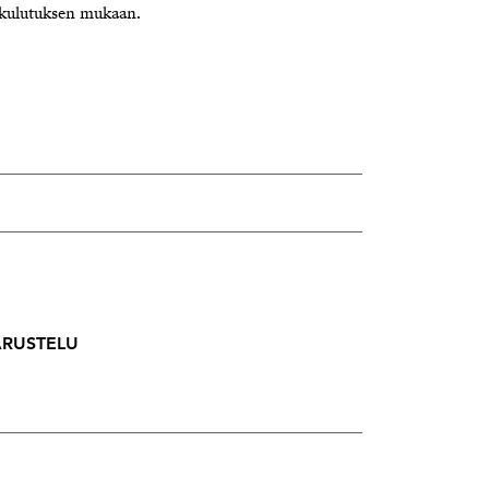
 kulutuksen mukaan.
VARUSTELU