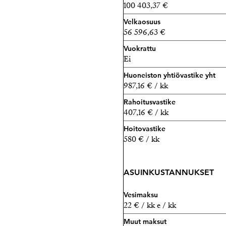
100 403,37 €
Velkaosuus
56 596,63 €
Vuokrattu
Ei
Huoneiston yhtiövastike yht
987,16 € / kk
Rahoitusvastike
407,16 € / kk
Hoitovastike
580 € / kk
ASUINKUSTANNUKSET
Vesimaksu
22 € / kk e / kk
Muut maksut