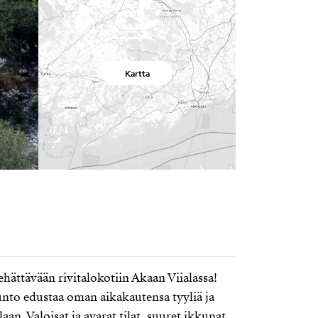
Kartta
hättävään rivitalokotiin Akaan Viialassa!
nto edustaa oman aikakautensa tyyliä ja
an. Valoisat ja avarat tilat, suuret ikkunat