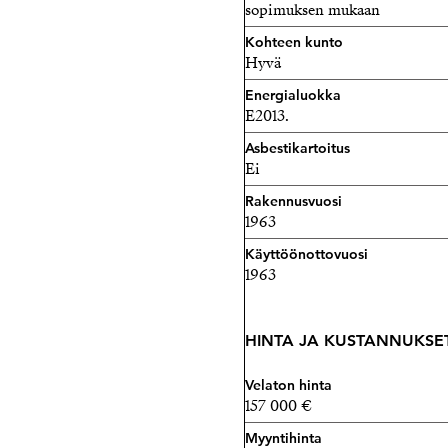
sopimuksen mukaan
Kohteen kunto
Hyvä
Energialuokka
E2013.
Asbestikartoitus
Ei
Rakennusvuosi
1963
Käyttöönottovuosi
1963
HINTA JA KUSTANNUKSE
Velaton hinta
157 000 €
Myyntihinta