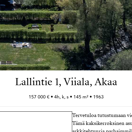
Lallintie 1, Viiala, Akaa
157 000 € • 4h, k, s • 145 m² • 1963
Tervetuloa tutustumaan vie
Tämä kaksikerroksinen asu
arkkitehtuuria parhaimmilla