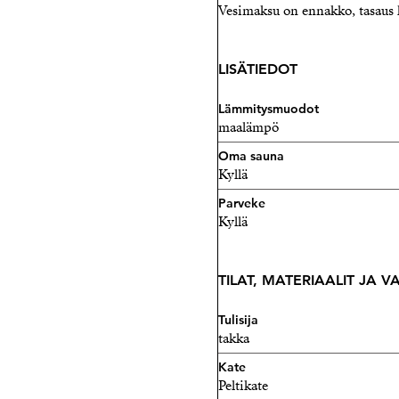
Vesimaksu on ennakko, tasaus
LISÄTIEDOT
Lämmitysmuodot
maalämpö
Oma sauna
Kyllä
Parveke
Kyllä
TILAT, MATERIAALIT JA 
Tulisija
takka
Kate
Peltikate