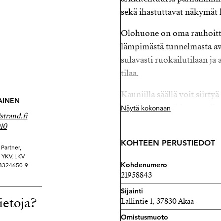
sekä ihastuttavat näkymät 
Olohuone on oma rauhoittu
lämpimästä tunnelmasta a
sulavasti ruokailutilaan ja
tilaa.
Kauniilla säällä voit siirty
AINEN
nauttimaan raikkaasta ulko
Näytä kokonaan
trand.fi
omassa kotiympäristössäsi
10
Kolme makuuhuonetta tekev
KOHTEEN PERUSTIEDOT
Partner,
perheelle, joka arvostaa ti
ä YKV, LKV
Kohdenumero
 3324650-9
kaksi erillistä wc-tilaa s
21958843
tarjoaa mahdollisuuden naut
Sijainti
ietoja?
Lallintie 1, 37830 Akaa
Viialan alue tunnetaan rauh
ulkoilumahdollisuudet. Talo
Omistusmuoto