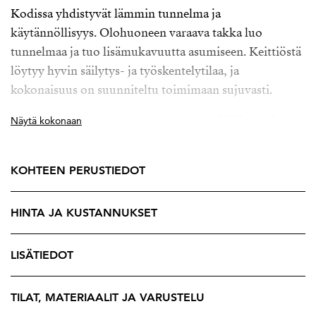
Kodissa yhdistyvät lämmin tunnelma ja
käytännöllisyys. Olohuoneen varaava takka luo
tunnelmaa ja tuo lisämukavuutta asumiseen. Keittiöstä
löytyy hyvin säilytys- ja työskentelytilaa, ja
kokonaisuus on suunniteltu toimimaan sujuvasti.
Alakertaan on tehty remonttia vuonna 2026, ja taloon
Näytä kokonaan
on vuosien aikana toteutettu runsaasti merkittäviä
parannuksia, kuten salaojaremontti vuonna 2024,
KOHTEEN PERUSTIEDOT
kaupunginvesiliittymän uusiminen vuonna 2022 sekä
valokuitu vuonna 2021. Lisäksi veranta on muutettu
HINTA JA KUSTANNUKSET
lämpimäksi tilaksi, mikä tuo lisää
käyttömahdollisuuksia ympäri vuoden.
LISÄTIEDOT
Oma 1087 m² tasamaatontti tarjoaa viihtyisät puitteet
oleskeluun, lasten leikkeihin ja kesäpäivistä
TILAT, MATERIAALIT JA VARUSTELU
nauttimiseen. Pihapiiristä löytyy myös terassi, autotalli