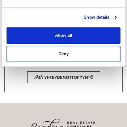
+358 40 174 3010
Strand Properties Brand Partner,
Show details
Ylempi kiinteistönvälittäjä YKV, LKV
Tuukka Hakkarainen LKV | 3324650-9
Allow all
Haluatko lisätietoja?
Deny
Ota yhteyttä, tai jätä yhteystietosi.
JÄTÄ YHTEYDENOTTOPYYNTÖ