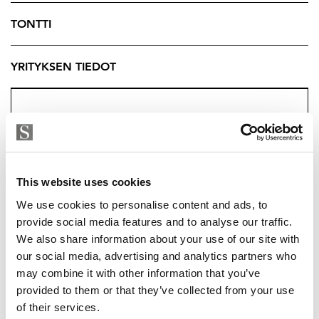
sekä varastotilaa. Rauhallinen sijainti yhdistettynä
Viialan palveluiden ja liikenneyhteyksien läheisyyteen
TONTTI
tekee tästä kodista houkuttelevan vaihtoehdon
monenlaiseen elämäntilanteeseen.
YRITYKSEN TIEDOT
Tässä kodissa on paljon potentiaalia seuraavalle
omistajalle – lämminhenkinen kokonaisuus, jossa
yhdistyvät oma rauha, toimivat tilat ja vuosien varrella
tehdyt tärkeät päivitykset.
Kysy lisätietoja välittäjältä.
This website uses cookies
We use cookies to personalise content and ads, to
Tuukka Hakkarainen, Ylempi Kiinteistönvälittäjä, YKV
provide social media features and to analyse our traffic.
LKV
We also share information about your use of our site with
Strand Properties Brand Partner
our social media, advertising and analytics partners who
040 174 3010 – tuukka.hakkarainen@strand.fi
may combine it with other information that you’ve
TUUKKA HAKKARAINEN
provided to them or that they’ve collected from your use
tuukka.hakkarainen@strand.fi
of their services.