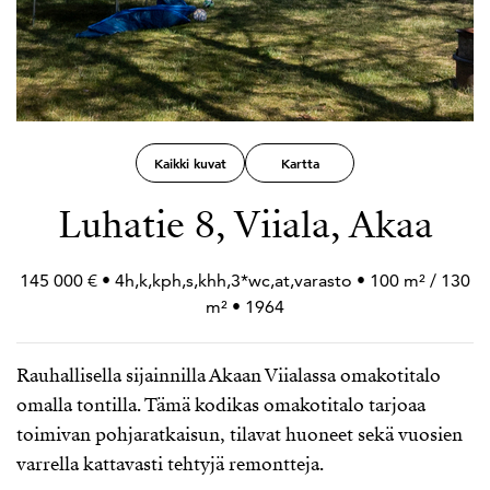
Kaikki kuvat
Kartta
Luhatie 8, Viiala, Akaa
145 000 € • 4h,k,kph,s,khh,3*wc,at,varasto • 100 m² / 130
m² • 1964
Rauhallisella sijainnilla Akaan Viialassa omakotitalo
omalla tontilla. Tämä kodikas omakotitalo tarjoaa
toimivan pohjaratkaisun, tilavat huoneet sekä vuosien
varrella kattavasti tehtyjä remontteja.