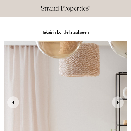
Takaisin kohdelistaukseen