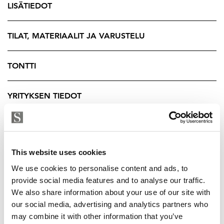
LISÄTIEDOT
Talo sijaitsee rauhallisella ja halutulla asuinalueella,
jossa on erinomaiset palvelut ja kulkuyhteydet. Tämä
koti on täydellinen valinta perheelle, joka arvostaa
TILAT, MATERIAALIT JA VARUSTELU
tilaa, valoa ja viihtyisyyttä. Tartu tilaisuuteen ja tule
tutustumaan tähän ihastuttavaan kotiin!
TONTTI
Tuukka Hakkarainen
YRITYKSEN TIEDOT
Ylempi Kiinteistönvälittäjä, YKV LKV
Strand Properties Brand Partner
040 174 3010 – tuukka.hakkarainen@strand.fi
This website uses cookies
We use cookies to personalise content and ads, to
provide social media features and to analyse our traffic.
We also share information about your use of our site with
our social media, advertising and analytics partners who
may combine it with other information that you’ve