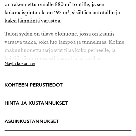
on rakennettu omalle 980 m² tontille, ja sen
kokonaispinta-ala on 195 m², sisältäen autotallin ja
kaksi lämmintä varastoa.
Talon sydän on tilava olohuone, jossa on kaunis
varaava takka, joka luo lämpöä ja tunnelmaa. Kolme
makuuhuonetta tarjoavat tilaa koko perheelle, ja
keittiössä on runsaasti kaappi ja laskutilaa.
Näytä kokonaan
Kylpyhuoneessa on lattialämmitys, ja sauna tarjoaa
rentouttavat löylyt. Lisäksi talossa on käytännöllinen
kodinhoitohuone ja kaksi wc:tä.
KOHTEEN PERUSTIEDOT
Viime vuosina talossa on tehty useita remontteja, kuten
HINTA JA KUSTANNUKSET
lattioiden hionta ja valkolakkaus, seinien maalaus sekä
terassin uusiminen. Valokuituyhteys takaa nopeat
nettiyhteydet, ja sähköauton latausmahdollisuus on
ASUINKUSTANNUKSET
huomioitu.