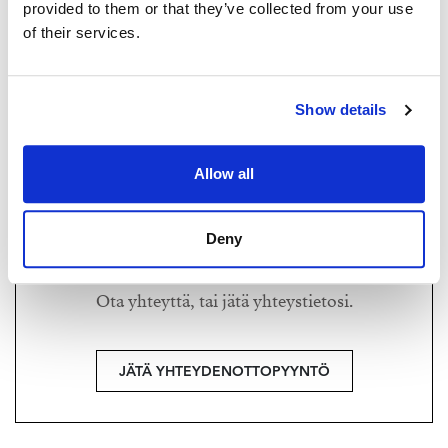
provided to them or that they’ve collected from your use
of their services.
TUUKKA HAKKARAINEN
tuukka.hakkarainen@strand.fi
+358 40 174 3010
Show details
Strand Properties Brand Partner,
Ylempi kiinteistönvälittäjä YKV, LKV
Allow all
Tuukka Hakkarainen LKV | 3324650-9
Deny
Haluatko lisätietoja?
Ota yhteyttä, tai jätä yhteystietosi.
JÄTÄ YHTEYDENOTTOPYYNTÖ