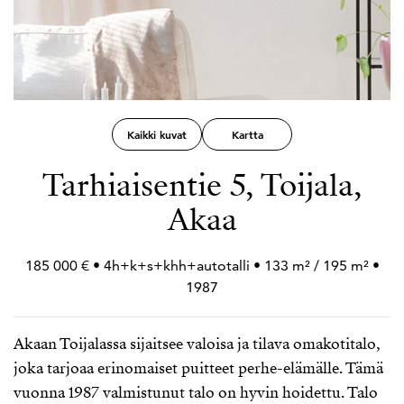
Kaikki kuvat
Kartta
Tarhiaisentie 5, Toijala,
Akaa
185 000 € • 4h+
k+
s+
khh+
autotalli • 133 m² / 195 m² •
1987
Akaan Toijalassa sijaitsee valoisa ja tilava omakotitalo,
joka tarjoaa erinomaiset puitteet perhe-elämälle. Tämä
vuonna 1987 valmistunut talo on hyvin hoidettu. Talo