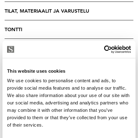
mahdollisuuksia: siellä sijaitsee mm. iso harrastehuone,
TILAT, MATERIAALIT JA VARUSTELU
joka taipuu moneksi – kodin yhteiseksi leffahuoneeksi,
kuntosaliksi, musiikkihuoneeksi tai vaikka lasten
leikkiparatiisiksi. Kellarikerroksessa on lisäksi
TONTTI
kodihoitohuoen ja upeat sauantilat.
YRITYKSEN TIEDOT
Arkea helpottaa ja asumiskokemusta kohottaa myös
autohallin erikoisuus – oma autonosturi, joka tuo
ripauksen luksusta ja tekee pysäköinnistä sujuvaa ja
This website uses cookies
vaivatonta.
We use cookies to personalise content and ads, to
provide social media features and to analyse our traffic.
Kohteeseen on liitetty 130 kWh sähkövarasto, jonka
We also share information about your use of our site with
voi halutessaan lunastaa.
our social media, advertising and analytics partners who
Sähkövaraston isoja etuja on:
may combine it with other information that you’ve
- kulutushuippujen tasaus
provided to them or that they’ve collected from your use
- varavoima sähkökatkojen varalle
of their services.
- oman tuotannon varastointi