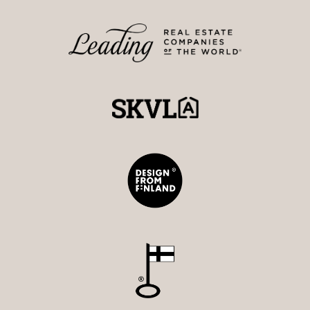
Strand Properties Brand Partner
044 906 8340 - anna@strand.fi