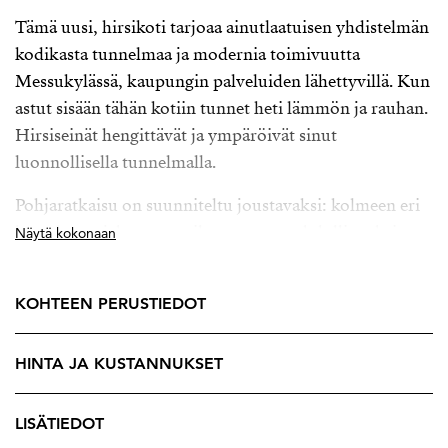
Tämä uusi, hirsikoti tarjoaa ainutlaatuisen yhdistelmän
kodikasta tunnelmaa ja modernia toimivuutta
Messukylässä, kaupungin palveluiden lähettyvillä. Kun
astut sisään tähän kotiin tunnet heti lämmön ja rauhan.
Hirsiseinät hengittävät ja ympäröivät sinut
luonnollisella tunnelmalla.
Pohjaratkaisu on suunniteltu joustavaksi: kolmeen eri
kerrokseen jakautuvat tilat antavat mahdollisuuksia
Näytä kokonaan
monenlaisiin elämäntilanteisiin. Yläkerrasta löytyy
rauhallisia makuuhuoneita, jotka muuntautuvat
KOHTEEN PERUSTIEDOT
tarpeen mukaan työtilaksi, vierashuoneeksi tai lasten
omaksi maailmaksi. Olohuone ja keittiö avautuvat
HINTA JA KUSTANNUKSET
yhtenäiseksi, valoisaksi kokonaisuudeksi, jossa arjen ja
juhlan hetket nivoutuvat yhteen.
LISÄTIEDOT
Lisäksi kodin kellarikerros tarjoaa todellisia