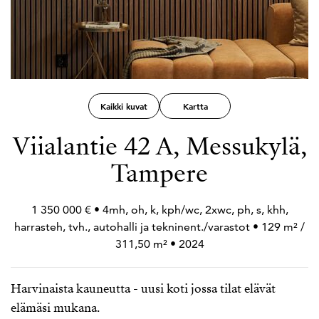
Kaikki kuvat
Kartta
Viialantie 42 A, Messukylä,
Tampere
1 350 000 € • 4mh, oh, k, kph/wc, 2xwc, ph, s, khh,
harrasteh, tvh., autohalli ja tekninent./varastot • 129 m² /
311,50 m² • 2024
Harvinaista kauneutta - uusi koti jossa tilat elävät
elämäsi mukana.