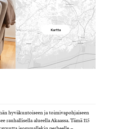
Kartta
hän hyväkuntoiseen ja toimivapohjaiseen
tsee rauhallisella alueella Akaassa. Tämä 115
ustavuutta isommallekin perheelle –