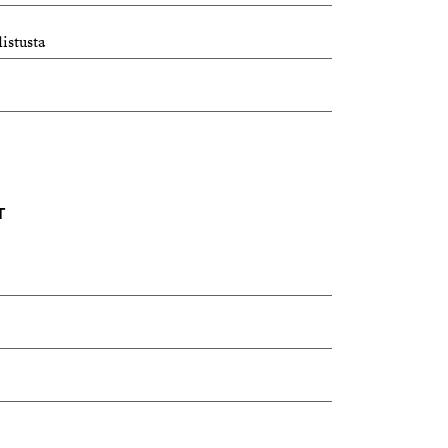
istusta
T