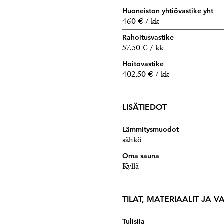
Huoneiston yhtiövastike yht
460 € / kk
Rahoitusvastike
57,50 € / kk
Hoitovastike
402,50 € / kk
LISÄTIEDOT
Lämmitysmuodot
sähkö
Oma sauna
Kyllä
TILAT, MATERIAALIT JA 
Tulisija