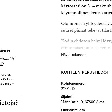
käytössäsi on 3–4 makuuh
käytännöllinen keittiö arj
Olohuoneen yhteydessä var
suuret pinnat tekevät tilas
Kodin ehdoton helmi löytyy
erinomaiset puitteet rento
AINEN
jatkaa oleskelutiloja pitkäl
Näytä kokonaan
trand.fi
kutsuu viihtymään ympäri 
10
poikkeuksellisen viihtyisä
KOHTEEN PERUSTIEDOT
Partner,
Arjen toimivuutta lisäävät 
ä YKV, LKV
Kohdenumero
 3324650-9
huoneistolle kuuluva autota
21781515
merkittäviä perusparannuk
Sijainti
lukien käyttövesiputkien 
ietoja?
Hännintie 10, 37800 Akaa
Tämä koti yhdistää rauhalli
Omistusmuoto