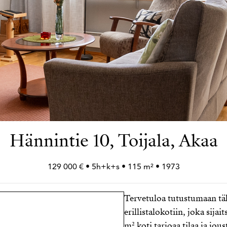
Hännintie 10, Toijala, Akaa
129 000 € • 5h+
k+
s • 115 m² • 1973
Tervetuloa tutustumaan tä
erillistalokotiin, joka sijai
m² koti tarjoaa tilaa ja jo