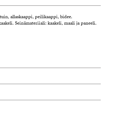
uin, allaskaappi, peilikaappi, bidee.
kaakeli. Seinämateriiali: kaakeli, maali ja paneeli.