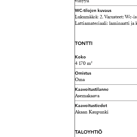
vinyyli
WC-tilojen kuvaus
Lukumäärä: 2. Varusteet: Wc-ist
Lattiamateriaali: laminaatti ja 
TONTTI
Koko
4 170 m²
Omistus
Oma
Kaavoitustilanne
Asemakaava
Kaavoitustiedot
Akaan Kaupunki
TALOYHTIÖ