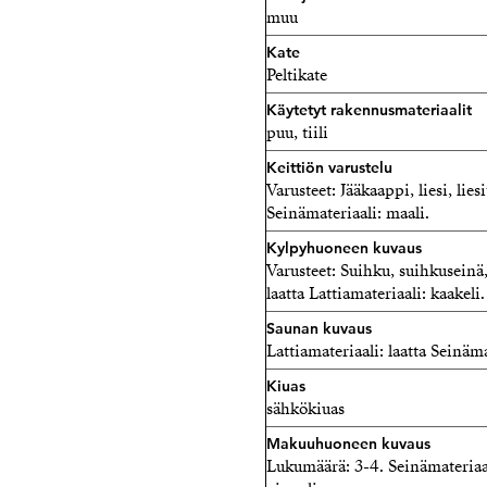
muu
Kate
Peltikate
Käytetyt rakennusmateriaalit
puu, tiili
Keittiön varustelu
Varusteet: Jääkaappi, liesi, lie
Seinämateriaali: maali.
Kylpyhuoneen kuvaus
Varusteet: Suihku, suihkuseinä,
laatta Lattiamateriaali: kaakeli.
Saunan kuvaus
Lattiamateriaali: laatta Seinäma
Kiuas
sähkökiuas
Makuuhuoneen kuvaus
Lukumäärä: 3-4. Seinämateriaali