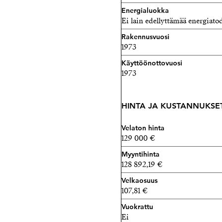
Energialuokka
Ei lain edellyttämää energiatod
Rakennusvuosi
1973
Käyttöönottovuosi
1973
HINTA JA KUSTANNUKSE
Velaton hinta
129 000 €
Myyntihinta
128 892,19 €
Velkaosuus
107,81 €
Vuokrattu
Ei