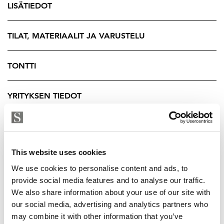
on pääsy tilavalle terassille ja omalle pihalle.
LISÄTIEDOT
Autolle löytyy autokatos, sekä erillinen pihapaikka,.
Autokatoksen yhteydessä on lämmin 9 m2 ulkovarasto.
TILAT, MATERIAALIT JA VARUSTELU
Tämä koti yhdistää toimivat tilat, rauhallisen
TONTTI
ympäristön ja Kauniaisten sekä Espoon erinomaiset
palvelut. Täydellinen valinta ison perheen
YRITYKSEN TIEDOT
unelmakodiksi.
Lisätiedot ja esittelypyynnöt:
Mia Hollands LKV Oy
This website uses cookies
Kaupanvahvistaja
Strand Properties Partner
We use cookies to personalise content and ads, to
provide social media features and to analyse our traffic.
mia@strand.fi
We also share information about your use of our site with
0400 54 8888
our social media, advertising and analytics partners who
may combine it with other information that you’ve