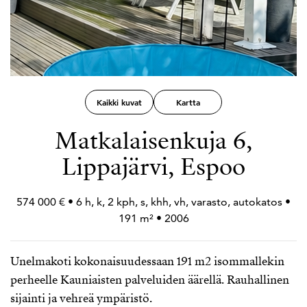
Kaikki kuvat
Kartta
Matkalaisenkuja 6,
Lippajärvi, Espoo
574 000 € • 6 h, k, 2 kph, s, khh, vh, varasto, autokatos •
191 m² • 2006
Unelmakoti kokonaisuudessaan 191 m2 isommallekin
perheelle Kauniaisten palveluiden äärellä. Rauhallinen
sijainti ja vehreä ympäristö.