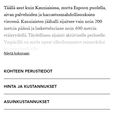
Täällä asut kuin Kauniaisissa, mutta Espoon puolella,
aivan palveluiden ja harrastusmahdollisuuksien
vieressä. Kauniaisten jäähalli sijaitsee vain noin 200
metrin päässä ja laskettelurinne noin 400 metrin
etäisyydellä. Täydellinen sijainti aktiiviselle perheelle.
Ympärillä on myös upeat ulkoilumaastot esimerkiksi
koiraperheellisille.
Näytä kokonaan
Tässä isossa kodissa on ne suuresti kaivatut 4 tilavaa
makuuhuonetta, 2 kylpyhuonetta, sekä erillinen wc.
KOHTEEN PERUSTIEDOT
Alakerrassa on runsaasti kodinhoito ja säilytystilaa,
joten arki sujuu vaivattomasti isommallakin
HINTA JA KUSTANNUKSET
kokoonpanolla. Alakerran monipuolinen harrastetila
tarjoaa loistavat puitteet oleskeluun, etätyöhön tai
vaikkapa nuorison omaksi tilaksi. Olohuoneessa on
ASUINKUSTANNUKSET
takka ja se on osin avoin keittiöön päin. Olohuoneesta