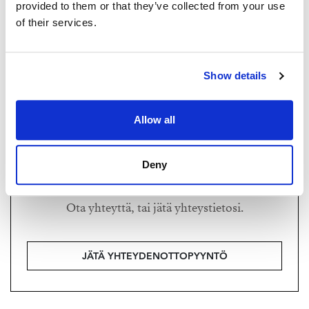
provided to them or that they’ve collected from your use
of their services.
MIA HOLLANDS
mia@strand.fi
+358 400 548 888
Show details
Strand Properties Brand Partner,
Kiinteistönvälittäjä LKV, LVV, Kaupanvahvistaja, SKVL
Laatuauktorisoitu
Allow all
Mia Hollands LKV Oy | 3469940-3
Deny
Haluatko lisätietoja?
Ota yhteyttä, tai jätä yhteystietosi.
JÄTÄ YHTEYDENOTTOPYYNTÖ