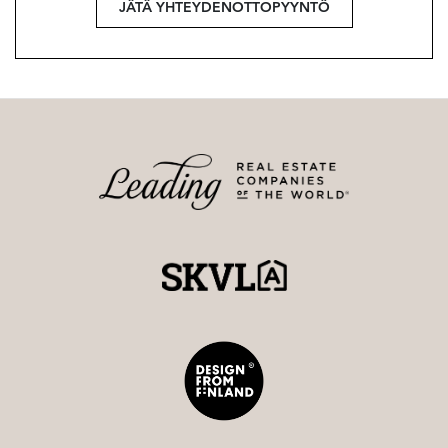
JÄTÄ YHTEYDENOTTOPYYNTÖ
Myynti / Försäljning / Sales
Kia Kurikka
LKV, KTM, Partner
040 680 7703
kia@strand.fi