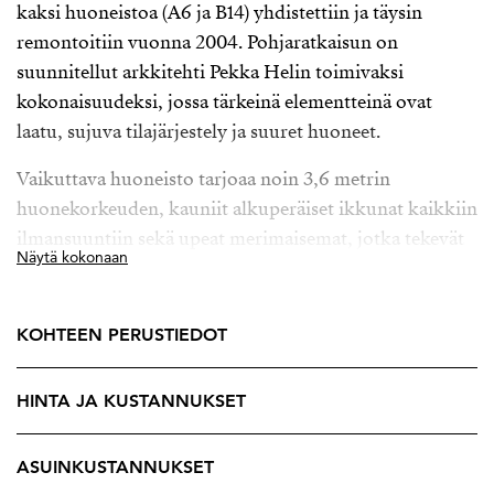
kaksi huoneistoa (A6 ja B14) yhdistettiin ja täysin
remontoitiin vuonna 2004. Pohjaratkaisun on
suunnitellut arkkitehti Pekka Helin toimivaksi
kokonaisuudeksi, jossa tärkeinä elementteinä ovat
laatu, sujuva tilajärjestely ja suuret huoneet.
Vaikuttava huoneisto tarjoaa noin 3,6 metrin
huonekorkeuden, kauniit alkuperäiset ikkunat kaikkiin
ilmansuuntiin sekä upeat merimaisemat, jotka tekevät
Näytä kokonaan
tästä kodista todellisen helmen. Tästä asunnosta löytyy
kaikki, mitä voi toivoa: iso keittiö, saleja jossa kauniit
restauroidut kasettikatot ja kauniit kattomaalaukset,
KOHTEEN PERUSTIEDOT
olohuone upeilla pariovilla , kotiteatteri, kirjasto,
seitsemän makuuhuonetta, kolme kylpyhuonetta, spa-
HINTA JA KUSTANNUKSET
osasto, sauna-osasto, kodinhoitohuone, neljä erillistä
wc:tä, kaksi hallia ja kolme parveketta.
ASUINKUSTANNUKSET