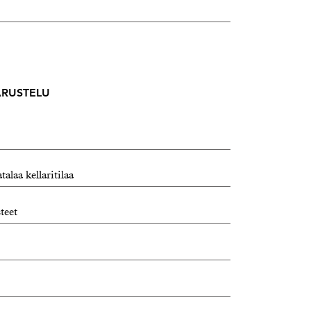
VARUSTELU
alaa kellaritilaa
teet