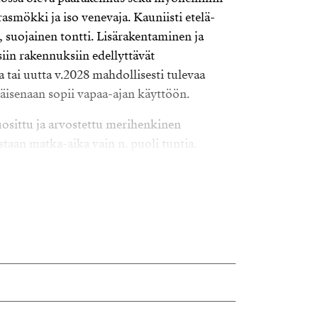
asmökki ja iso venevaja. Kauniisti etelä-
, suojainen tontti. Lisärakentaminen ja
in rakennuksiin edellyttävät
tai uutta v.2028 mahdollisesti tulevaa
äisenaan sopii vapaa-ajan käyttöön.
osittu ja arvostettu merihenkinen
taan matka-aika vain n. puoli tuntia.
sundomin kauppa ja Sakarinmäen koulu.
nen kiinteistö. Oma laituri ja oma
ikka, joka helpottaa tulevaisuuden
uu sopivalta niin sovitaan esittely paikan