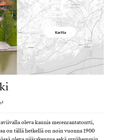
Kartta
ki
m²
viivalla oleva kaunis merenrantatontti,
ssa on tällä hetkellä on noin vuonna 1900
ytössä oleva päärakennus sekä myöhemmin