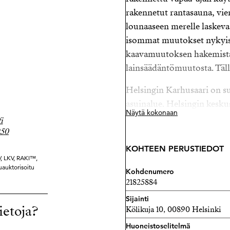
rakennetut rantasauna, vier
lounaaseen merelle laskeva
isommat muutokset nykyisi
kaavamuutoksen hakemista 
lainsäädäntömuutosta. Täll
Helsingin Karhusaari on su
asuinalue. Helsingin keskus
Näytä kokonaan
i
Läheltä löytyy mm. Öster
950
Todella tutustumisen arvoi
KOHTEEN PERUSTIEDOT
V, LKV, RAKI™,
rantaviiva.
uauktorisoitu
Kohdenumero
Alueella on kunnallistekni
21825884
suunnitelmia.
Sijainti
ietoja?
Kölikuja 10, 00890 Helsinki
Ota yhteyttä, jos tämä tunt
päälle.
Huoneistoselitelmä