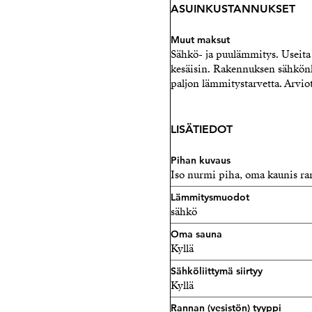
ASUINKUSTANNUKSET
Muut maksut
Sähkö- ja puulämmitys. Useita
kesäisin. Rakennuksen sähkönk
paljon lämmitystarvetta. Arviota
LISÄTIEDOT
Pihan kuvaus
Iso nurmi piha, oma kaunis ran
Lämmitysmuodot
sähkö
Oma sauna
Kyllä
Sähköliittymä siirtyy
Kyllä
Rannan (vesistön) tyyppi