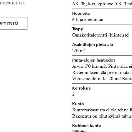
hteystietosi.
AK: 3h, k-rt, kph, wc. YK: 3 m
Risto Ursin, LKV kiinteistö
Huoneita
puh. 050 328 6950 , risto@
6 h ja enemmän
OPYYNTÖ
Strand Properties Oy
Tyyppi
Omakotitalotontti (kiinteistö)
Asuintilojen pinta-ala
170 m²
Pinta-alojen lisätiedot
Arvio 170 krs-m2. Pinta-alaa ei 
Rakennuksen alla pieni, matal
Vierasmökki n. 15-20 m2 Rant
Kerroksia
2
Kunto
Kuntotarkastusta ei ole tehty
Rakennus on ollut kylmä talvisi
Kohteen kunto
Välttävä