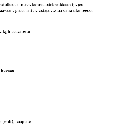
ollisuus liittyä kunnallistekniikkaan (ja jos
an, pitää liittyä, ostaja vastaa siinä tilanteessa
, kph laatoitettu
n kuvaus
so (mdf), kaapisto