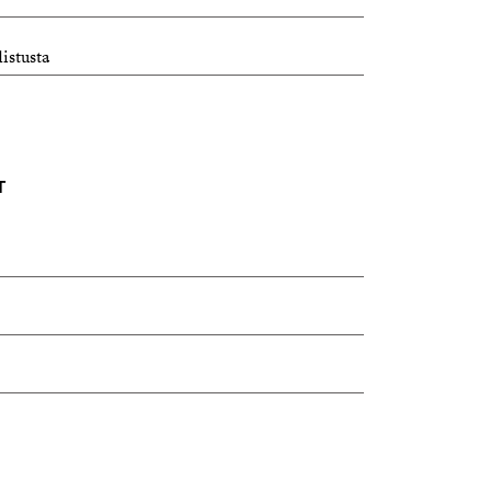
istusta
T