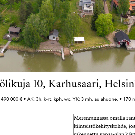
ölikuja 10, Karhusaari, Helsin
 490 000 € • AK: 3h, k-rt, kph, wc. YK: 3 mh, aulahuone. • 170 
Merenrannassa omalla ranta
kiinteistökehityskohde, jo
rakennettu vapaa-ajan kä