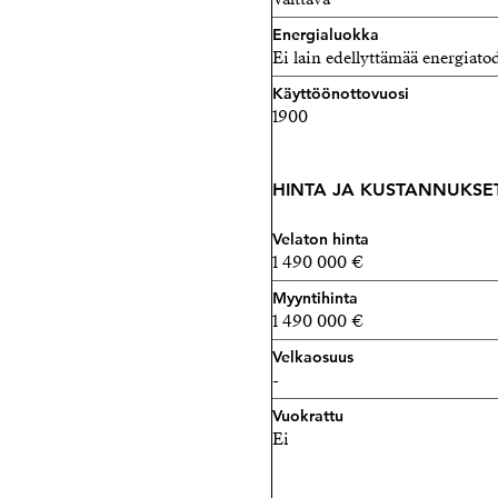
Energialuokka
Ei lain edellyttämää energiatod
Käyttöönottovuosi
1900
HINTA JA KUSTANNUKSE
Velaton hinta
1 490 000 €
Myyntihinta
1 490 000 €
Velkaosuus
-
Vuokrattu
Ei