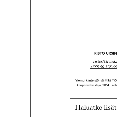
RISTO URSIN
risto@strand.f
+358 50 328 6
Ylempi kiinteistönvälittäjä YK
kaupanvahvistaja, SKVL Laat
Haluatko lisät