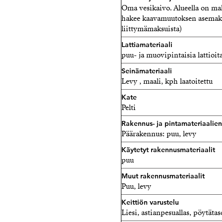
Oma vesikaivo. Alueella on mahd
hakee kaavamuutoksen asemakaava
liittymämaksuista)
Lattiamateriaali
puu- ja muovipintaisia lattioita
Seinämateriaali
Levy , maali, kph laatoitettu
Kate
Pelti
Rakennus- ja pintamateriaalie
Päärakennus: puu, levy
Käytetyt rakennusmateriaalit
puu
Muut rakennusmateriaalit
Puu, levy
Keittiön varustelu
Liesi, astianpesuallas, pöytäta