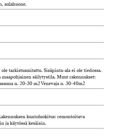
h, aulahuone.
nvälittäjä
strand.fi
ole tarkistusmitattu. Sisäpinta-ala ei ole tiedossa.
a maapohjainen säilytystila. Muut rakennukset:
asauna n. 20-30 m2 Venevaja n. 30-40m2
. Rakennuksen kuntoluokitus: remontoitava
n ja käytössä kesäisin.