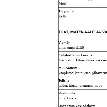
Meri
Tie perille
Kyllä
TILAT, MATERIAALIT JA 
Viemäri
oma, umpisäiliö
Säilytystilojen kuvaus
Kaapistot. Talon alakerrassa mat
Muu varustelu
kaapistot, istutukset, pihavarus
Tulisija
takka, hormi olemassa, muu
Vesihuolto
oma, kaivo
Lisätietoja vesijohdosta