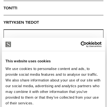
Akaan keskustasta löytyvät päivittäiset palvelut,
TONTTI
pankit, kaupat, ruokaravintolat, vaateliike sekä parturi
ja kauneusalan toimijoita. ABC:n läheisyydessä on uusi
YRITYKSEN TIEDOT
Koti-pitsa sekä uusi Lidl.
Lähin ala-aste on Pappilan koulu jonka vieressä on
myös päiväkoti.
Lisätiedot,
Maarit Ritari
This website uses cookies
0405897299
We use cookies to personalise content and ads, to
maarit@strand.fi
provide social media features and to analyse our traffic.
We also share information about your use of our site with
our social media, advertising and analytics partners who
may combine it with other information that you’ve
MAARIT RITARI
provided to them or that they’ve collected from your use
maarit@strand.fi
of their services.