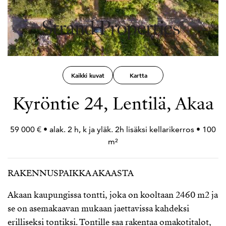
Kaikki kuvat
Kartta
Kyröntie 24, Lentilä, Akaa
59 000 € • alak. 2 h, k ja yläk. 2h lisäksi kellarikerros • 100
m²
RAKENNUSPAIKKA AKAASTA
Akaan kaupungissa tontti, joka on kooltaan 2460 m2 ja
se on asemakaavan mukaan jaettavissa kahdeksi
erilliseksi tontiksi. Tontille saa rakentaa omakotitalot,