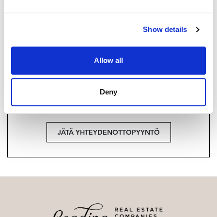
+358 40 589 7299
Strand Properties Brand Partner,
Show details
Ylempi kiinteistönvälittäjä YKV, LKV, MJD
Maarit Ritari LKV | 3021022-8
Allow all
Haluatko lisätietoja?
Deny
Ota yhteyttä, tai jätä yhteystietosi.
JÄTÄ YHTEYDENOTTOPYYNTÖ