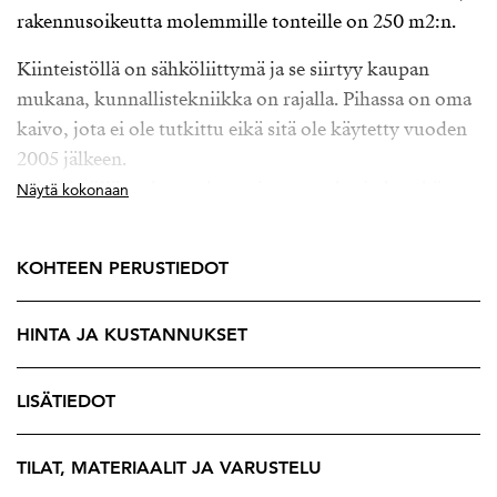
rakennusoikeutta molemmille tonteille on 250 m2:n.
Kiinteistöllä on sähköliittymä ja se siirtyy kaupan
mukana, kunnallistekniikka on rajalla. Pihassa on oma
kaivo, jota ei ole tutkittu eikä sitä ole käytetty vuoden
2005 jälkeen.
Kiinteistöllä on huonokuntoinen omakotitalo sekä
Näytä kokonaan
talousrakennus. Rakennukset ovat olleet pitkään
tyhjillään eikä ne ole enää asumiskunnossa. Kiinteistö
KOHTEEN PERUSTIEDOT
myydään rakennuspaikaksi ja rakennukset
purettavaksi.
HINTA JA KUSTANNUKSET
Akaan Lentilästä on hyvät yhteydet niin omalla autolla
kuin rautatietäkin pitkin. Asemalle on vain noin vähän
LISÄTIEDOT
reilun kilometrin matka. Lentilä on omakotitalo
aluetta, ja se sijaitsee mukavasti vain pienen matkan
TILAT, MATERIAALIT JA VARUSTELU
päässä Tampere - Helsinki moottoritiestä.