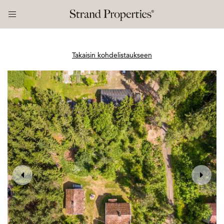
Takaisin kohdelistaukseen