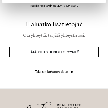
Ylempi kiinteistönvälittäjä YKV, LKV
Tuukka Hakkarainen LKV | 3324650-9
Haluatko lisätietoja?
Ota yhteyttä, tai jätä yhteystietosi.
JÄTÄ YHTEYDENOTTOPYYNTÖ
Takaisin kohteen tietoihin