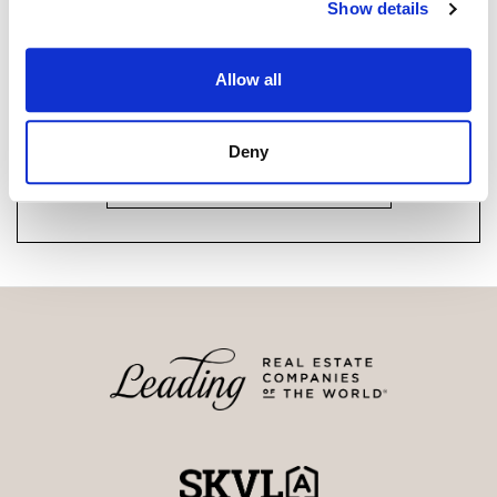
Show details
Haluatko lisätietoja?
Allow all
Ota yhteyttä, tai jätä yhteystietosi.
Deny
JÄTÄ YHTEYDENOTTOPYYNTÖ