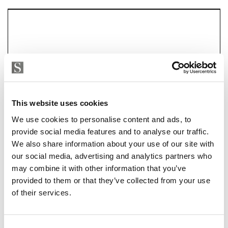
kaikki läheltä. Talvisin tarjolla on laskettelurinteitä,
maastohiihtolatuja, moottorikelkkareittejä sekä upeita
marjastus- ja retkeilymaastoja. Kaikki tämä löytyy
käytännössä aivan kulman takaa, vain muutamien
satojen metrien ja korkeintaan vartin ajomatkan sisältä.
Tässä tontissa yhdistyy sijainnin helppous, luonnon
kauneus ja monipuolinen tekeminen – erinomainen
This website uses cookies
valinta niin aktiiviselle lomailijalle kuin rauhaa
We use cookies to personalise content and ads, to
arvostavalle rakentajalle.
provide social media features and to analyse our traffic.
We also share information about your use of our site with
TUUKKA HAKKARAINEN
Tuukka Hakkarainen
our social media, advertising and analytics partners who
Ylempi Kiinteistönvälittäjä, YKV LKV
tuukka.hakkarainen@strand.fi
may combine it with other information that you’ve
+358 40 174 3010
Strand Properties Brand Partner
provided to them or that they’ve collected from your use
040 174 3010 – tuukka.hakkarainen@strand.fi
of their services.
Strand Properties Brand Partner,
Ylempi kiinteistönvälittäjä YKV, LKV
Tuukka Hakkarainen LKV | 3324650-9