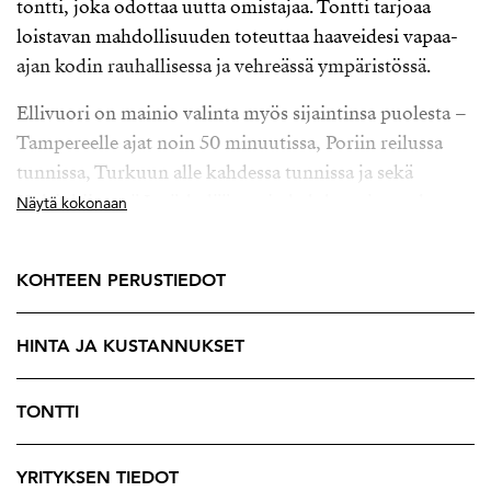
tontti, joka odottaa uutta omistajaa. Tontti tarjoaa
loistavan mahdollisuuden toteuttaa haaveidesi vapaa-
ajan kodin rauhallisessa ja vehreässä ympäristössä.
Ellivuori on mainio valinta myös sijaintinsa puolesta –
Tampereelle ajat noin 50 minuutissa, Poriin reilussa
tunnissa, Turkuun alle kahdessa tunnissa ja sekä
Helsinkiin että Jyväskylään noin kahdessa ja puolessa
Näytä kokonaan
tunnissa. Matka on siis kohtuullinen monesta Etelä-
Suomen kaupungista, mutta perillä vastassa on aivan
KOHTEEN PERUSTIEDOT
toisenlainen, luonnonläheinen rauha.
Ellivuoren ja Rautaveden alue tarjoaa poikkeuksellisen
HINTA JA KUSTANNUKSET
monipuoliset vapaa-ajanviettomahdollisuudet ympäri
vuoden. Kesäisin pääset nauttimaan esimerkiksi
TONTTI
golfista, padelista, tenniksestä, vaelluksesta,
maastopyöräilystä, ratsastuksesta sekä vesillä
YRITYKSEN TIEDOT
liikkumisesta – kalastus, veneily ja uinti löytyvät