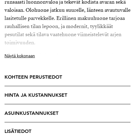
runsaasti luonnonvaloa ja tekevät kodista avaran sekä
valoisan. Olohuone jatkuu suurelle, länteen avautuvalle
lasitetulle parvekkelle. Erillinen makuuhuone tarjoaa
rauhallisen tilan lepoon, ja modernit, tyylikkäät
pesutilat sekä tilava vaatehuone viimeistelevät arjen
toimivuuden.
Selkeä pohjaratkaisu tekee asunnosta toimivan ja
Näytä kokonaan
viihtyisän. Vaaleat pinnat, ajattomat materiaalivalinnat
ja harmoninen tunnelma luovat täydellisen pohjan
KOHTEEN PERUSTIEDOT
monenlaiseen sisustukseen. Tämä koti sopii
erinomaisesti niin omaksi kodiksi kuin sijoitukseenkin.
HINTA JA KUSTANNUKSET
Verkkosaari on osa kehittyvää Kalasatamaa, jossa
kaikki palvelut, koulut, päiväkodit ja
ASUINKUSTANNUKSET
liikuntamahdollisuudet ovat lähellä. Kauppakeskus
Redi, metro ja erinomaiset liikenneyhteydet tekevät
LISÄTIEDOT
arjesta vaivatonta. Lisäksi merenrannan ulkoilureitit,