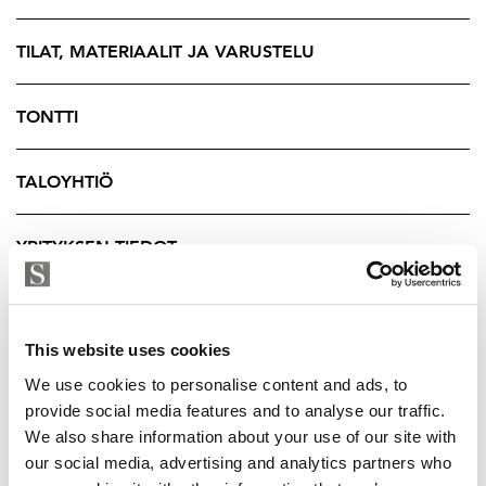
rantabulevardit ja vehreät virkistysalueet alkavat heti
kotiovelta.
TILAT, MATERIAALIT JA VARUSTELU
Tässä kodissa yhdistyvät huolettomuus, tehokkuus,
TONTTI
moderni asumismukavuus ja ainutlaatuinen merellinen
sijainti.
TALOYHTIÖ
Tervetuloa tutustumaan!
YRITYKSEN TIEDOT
Esittelyt ja myynti:
Marianne Beckman
marianne@strand.fi
0400 879 816
This website uses cookies
We use cookies to personalise content and ads, to
provide social media features and to analyse our traffic.
We also share information about your use of our site with
our social media, advertising and analytics partners who