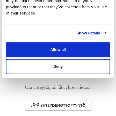
may combine it with other information that you’ve
provided to them or that they’ve collected from your use
of their services.
MARIANNE BECKMAN
marianne@strand.fi
Show details
+358 400 879 816
Strand Properties Brand Partner,
Allow all
Kiinteistönvälittäjä LKV
Marianne Beckman LKV | 3468167-6
Deny
Haluatko lisätietoja?
Ota yhteyttä, tai jätä yhteystietosi.
JÄTÄ YHTEYDENOTTOPYYNTÖ