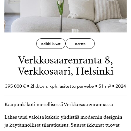
Kaikki kuvat
Kartta
Verkkosaarenranta 8,
Verkkosaari, Helsinki
395 000 € • 2h,kt,vh, kph,lasitettu parveke • 51 m² • 2024
Kaupunkikoti merellisessä Verkkosaarenrannassa
Lähes uusi valoisa kaksio yhdistää modernin designin
ja käytännölliset tilaratkaisut. Suuret ikkunat tuovat