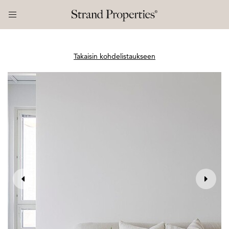
Takaisin kohdelistaukseen