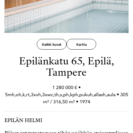
Kaikki kuvat
Kartta
Epilänkatu 65, Epilä,
Tampere
1 280 000 € •
5mh,oh,k,rt,3xvh,3xwc,th,s,ph,kph,pukuh,allash,aula • 305
m² / 316,50 m² • 1974
EPILÄN HELMI