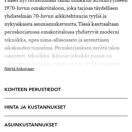
Pääset nyt tutustumaan tähän uniikkiin atriumtyyliseen
1970-luvun omakotitaloon, joka tarjoaa täydellisen
yhdistelmän 70-luvun arkkitehtuurin tyyliä ja
nykyaikaista asumismukavuutta. Tässä kauttaaltaan
peruskorjatussa omakotitalossa yhdistyvät moderni
tekniikka, upea uima-allasosasto ja autenttinen
aikakauden tunnelma. Peruskorjauksen myötä talon
rakenteet, tekniikka, ikkunat ja kaikki pinnat on
päivitetty vastaamaan tämän päivän tyyliä ja tarpeita.
Näytä kokonaan
Remontissa on säilytetty aikakaudelle tyypillinen
tunnelma ja alkuperäisinä elementteinä asunnosta
löytyy kauniit kierreportaat sekä takkahuoneen takka.
KOHTEEN PERUSTIEDOT
Talosta löytyy viisi makuuhuonetta, upea keittiö sekä
HINTA JA KUSTANNUKSET
kaksi reilun kokoista olohuonetta, jotka mahdollistavat
loistavat tilat arkeen ja juhlaan. Koko pohjaratkaisu
toimii, unohtamatta käytännöllisiä kylpy- ja wc-tiloja,
ASUINKUSTANNUKSET