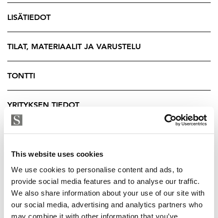
joita täydentää tyylikäs allasosasto. Oma uima-allas
tarjoaa mahdollisuuden rentoutumisen lisäksi myös
LISÄTIEDOT
kuntoiluun omassa kodissa.
Tämän tilan isot ikkunat avautuvat suojaisalle
TILAT, MATERIAALIT JA VARUSTELU
atriumpihalle, jossa on mukavasti yksityisyyttä.
Takapiha avautuu Epilänharjulle ja rinteen vuoksi
TONTTI
atriumpihalle onkin muurattu käytännöllinen
tukimuuri valoineen. Viihtyisä pihapiiri hemmottelee
YRITYKSEN TIEDOT
talon asukkaita hoidetulla puutarhalla ja
rauhallisuudellaan. Etupihan rinne on istutuksien
ansiosta helppohoitoinen.
Kokonaisuuden kruunaa suuri 60 neliöinen terassi,
This website uses cookies
joka on rakennettu niin, että pääset nauttimaan
We use cookies to personalise content and ads, to
auringosta oman terassin rauhassa.
provide social media features and to analyse our traffic.
We also share information about your use of our site with
Kodin kaikki makuuhuoneet ovat reilun kokoisia, joka
our social media, advertising and analytics partners who
on tyypillistä 70-luvun arkkitehtuurille. Isot
may combine it with other information that you’ve