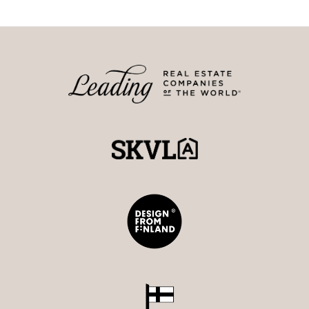
mahdollisuuksia arkeen ja juhlaan.
Epilä tarjoaa asukkailleen asuinympäristön, jossa hyvät
liikenneyhteydet ja kaupungin palvelut ovat kaikki
lähettyvillä. Keskustan sykkeeseen on Epilänharjulta
matkaa noin 7 km. Alueella on myös erinomainen
mahdollisuus nauttia luonnon läheisyydestä sekä
Tohloppijärven ulkoilureiteistä ja uimarannasta ja
talvella avantouinnista.
Tämä koti on juuri sinulle, joka arvostat 1970-luvun
arkkitehtuuria, laadukkaita materiaaleja ja haluat
asumiseen nykyaikaisen tekniikan mukavuudet.
Varaa oma yksityisesittely ja tule kokemaan tämän
kodin ainutlaatuinen tunnelma paikan päälle.
Maarit Ritari
0405897299