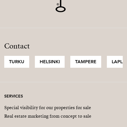
maarit@strand.fi
Contact
TURKU
HELSINKI
TAMPERE
LAPLA
SERVICES
Special visibility for our properties for sale
Real estate marketing from concept to sale